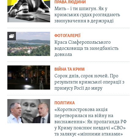
ПРАВА ЛЮДИНИ
Мить – і ти шпигун. Як у
кримських судах розглядають
звинувачення в держзраді
ФОТОГАЛЕРЕЇ
Краса Сімферопольського
водосховища та занедбаність
довкола
ВІЙНА ТА КРИМ
Сорок днів, сорок ночей. Про
результати кримської операції з
примусу Росії до миру
ПОЛІТИКА
«Короткострокова акція
перетворилася на війну на
виснаження»: Як пропаганда РФ
у Криму пояснює невдачі «СВО»
та залякує «мінними атаками»