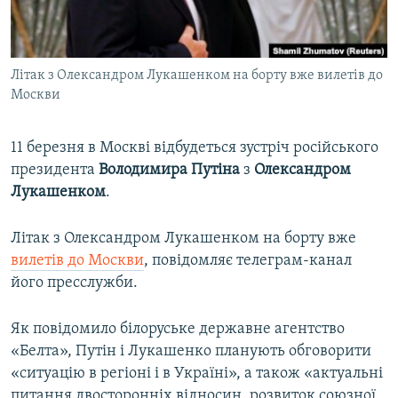
ВІДЕОУРОКИ «ELIFBE»
Русский
СВІДЧЕННЯ ОКУПАЦІЇ
Qırımtatar
Літак з Олександром Лукашенком на борту вже вилетів до
УКРАЇНСЬКА ПРОБЛЕМА КРИМУ
Москви
ДОЛУЧАЙСЯ!
ІНФОГРАФІКА
11 березня в Москві відбудеться зустріч російського
президента
Володимира Путіна
з
Олександром
Лукашенком
.
Усі сайти RFE/RL
Літак з Олександром Лукашенком на борту вже
вилетів до Москви
, повідомляє телеграм-канал
його пресслужби.
Як повідомило білоруське державне агентство
«Белта», Путін і Лукашенко планують обговорити
«ситуацію в регіоні і в Україні», а також «актуальні
питання двосторонніх відносин, розвиток союзної