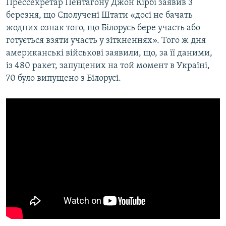
Прессекретар Пентагону Джон Кірбі заявив 3
березня, що Сполучені Штати «досі не бачать
жодних ознак того, що Білорусь бере участь або
готується взяти участь у зіткненнях». Того ж дня
американські військові заявили, що, за її даними,
із 480 ракет, запущених на той момент в Україні,
70 було випущено з Білорусі.