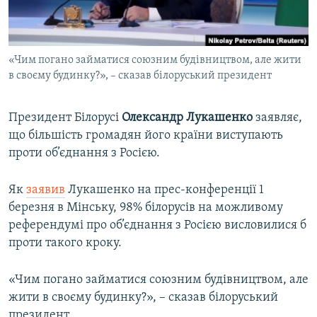
ВІДЕОУРОКИ «ELIFBE»
Русский
СВІДЧЕННЯ ОКУПАЦІЇ
Qırımtatar
«Чим погано займатися союзним будівництвом, але жити
УКРАЇНСЬКА ПРОБЛЕМА КРИМУ
в своєму будинку?», – сказав білоруський президент
ДОЛУЧАЙСЯ!
ІНФОГРАФІКА
Президент Білорусі
Олександр Лукашенко
заявляє,
що більшість громадян його країни виступають
проти об’єднання з Росією.
Усі сайти RFE/RL
Як
заявив
Лукашенко на прес-конференції 1
березня в Мінську, 98% білорусів на можливому
референдумі про об’єднання з Росією висловилися б
проти такого кроку.
«Чим погано займатися союзним будівництвом, але
жити в своєму будинку?», – сказав білоруський
президент.