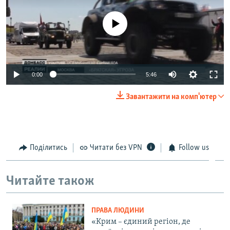
No media source currently available
0:00
5:46
Завантажити на комп'ютер
Поділитись
Читати без VPN
Follow us
Читайте також
ПРАВА ЛЮДИНИ
«Крим – єдиний регіон, де