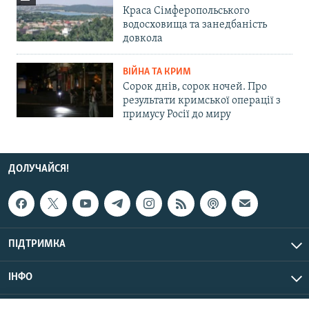
Краса Сімферопольського
водосховища та занедбаність
довкола
ВІЙНА ТА КРИМ
Сорок днів, сорок ночей. Про
результати кримської операції з
примусу Росії до миру
ДОЛУЧАЙСЯ!
ПІДТРИМКА
ІНФО