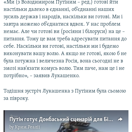
«Ми (з Володимиром Путіним – ред.) готові йти
настільки далеко в єднанні, об’єднанні наших
зусиль держав і народів, наскільки ви готові. Ми і
завтра можемо об’єднатися вдвох. У нас проблем
немає. Але чи готові ви (росіяни і білоруси) на це –
питання. Тому це вам треба адресувати питання до
себе. Наскільки ви готові, настільки ми і будемо
виконувати вашу волю. А якщо не готові, якою б не
була потужна і величезна Росія, вона сьогодні не в
змозі нав’язати комусь волю. Тим паче, нам це і не
потрібно», – заявив Лукашенко.
Тодішня зустріч Лукашенка з Путіним була сьомою
за півроку.
Путін готує Донбаський сценарій для Білорусі? (відео)
by
Крим.Реалії