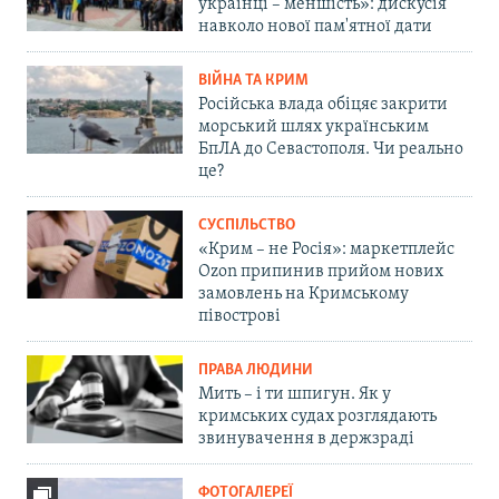
українці – меншість»: дискусія
навколо нової пам'ятної дати
ВІЙНА ТА КРИМ
Російська влада обіцяє закрити
морський шлях українським
БпЛА до Севастополя. Чи реально
це?
СУСПІЛЬСТВО
«Крим – не Росія»: маркетплейс
Ozon припинив прийом нових
замовлень на Кримському
півострові
ПРАВА ЛЮДИНИ
Мить – і ти шпигун. Як у
кримських судах розглядають
звинувачення в держзраді
ФОТОГАЛЕРЕЇ