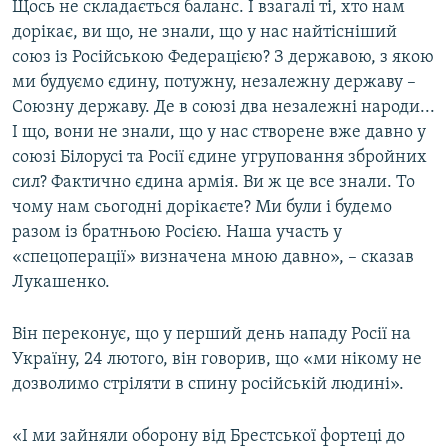
Щось не складається баланс. І взагалі ті, хто нам
дорікає, ви що, не знали, що у нас найтісніший
союз із Російською Федерацією? З державою, з якою
ми будуємо єдину, потужну, незалежну державу –
Союзну державу. Де в союзі два незалежні народи...
І що, вони не знали, що у нас створене вже давно у
союзі Білорусі та Росії єдине угруповання збройних
сил? Фактично єдина армія. Ви ж це все знали. То
чому нам сьогодні дорікаєте? Ми були і будемо
разом із братньою Росією. Наша участь у
«спецоперації» визначена мною давно», – сказав
Лукашенко.
Він переконує, що у перший день нападу Росії на
Україну, 24 лютого, він говорив, що «ми нікому не
дозволимо стріляти в спину російській людині».
«І ми зайняли оборону від Брестської фортеці до