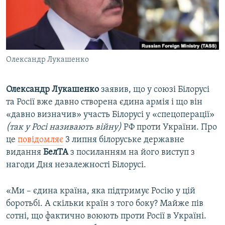
ВІДЕОУРОКИ «ELIFBE»
Русский
СВІДЧЕННЯ ОКУПАЦІЇ
Qırımtatar
УКРАЇНСЬКА ПРОБЛЕМА КРИМУ
Олександр Лукашенко
ДОЛУЧАЙСЯ!
ІНФОГРАФІКА
Олександр Лукашенко
заявив, що у союзі Білорусі
та Росії вже давно створена єдина армія і що він
Усі сайти RFE/RL
«давно визначив» участь Білорусі у «спецоперації»
(так у Росі називають війну)
РФ проти України. Про
це
повідомляє
3 липня білоруське державне
видання
БелТА
з посиланням на його виступ з
нагоди Дня незалежності Білорусі.
«Ми – єдина країна, яка підтримує Росію у цій
боротьбі. А скільки країн з того боку? Майже пів
сотні, що фактично воюють проти Росії в Україні.