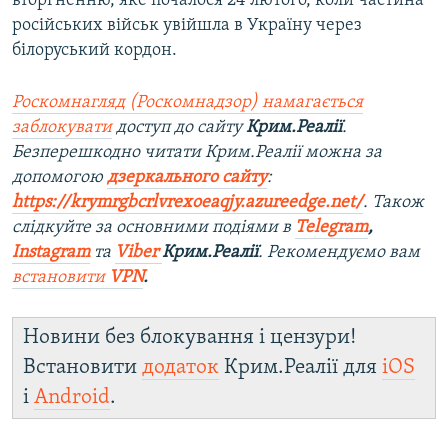
вторгненню, яке почалося 24 лютого, коли частина
російських військ увійшла в Україну через
білоруський кордон.
Роскомнагляд (Роскомнадзор) намагається
заблокувати
доступ до сайту
Крим.Реалії
.
Безперешкодно читати Крим.Реалії можна за
допомогою
дзеркального сайту
:
https://krymrgbcrlvrexoeaqjy.azureedge.net/
. Також
слідкуйте за основними подіями в
Telegram
,
Instagram
та
Viber
Крим.Реалії
. Рекомендуємо вам
встановити
VPN
.
Новини без блокування і цензури!
Встановити
додаток
Крим.Реалії для
iOS
і
Android
.