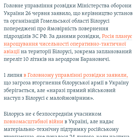
Головне управління розвідки Міністерства оборони
України 26 червня заявило, що керівництво установ
та організацій Гомельської області Білорусі
попереджені про ймовірність повернення
підрозділів ЗС РФ. За даними розвідки,
Росія планує
нарощування чисельності оперативно-тактичної
авіації
на території Білорусі, зокрема запланований
переліт 10 літаків на аеродром Барановичі.
1 липня
в Головному управлінні розвідки заявили,
що загроза вторгнення білоруської армії в Україну
зберігається, але «наразі прямий військовий
наступ з Білорусі є малоймовірним».
Білорусь не є безпосереднім учасником
повномасштабної війни
в Україні, але надає
матеріально-технічну підтримку російському