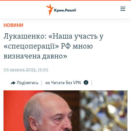
Доступність
посилання
Перейти
НОВИНИ
до
НОВИНИ
Лукашенко: «Наша участь у
основного
ВОДА.КРИМ
матеріалу
«спецоперації» РФ мною
ВІДЕО ТА ФОТО
Перейти
визначена давно»
до
ПОЛІТИКА
основної
03 липень 2022, 15:05
БЛОГИ
навігації
Перейти
Поділитись
Читати без VPN
ПОГЛЯД
до
ІНТЕРВ'Ю
пошуку
ВСЕ ЗА ДЕНЬ
СПЕЦПРОЕКТИ
ЯК ОБІЙТИ БЛОКУВАННЯ
ДЕПОРТАЦІЯ