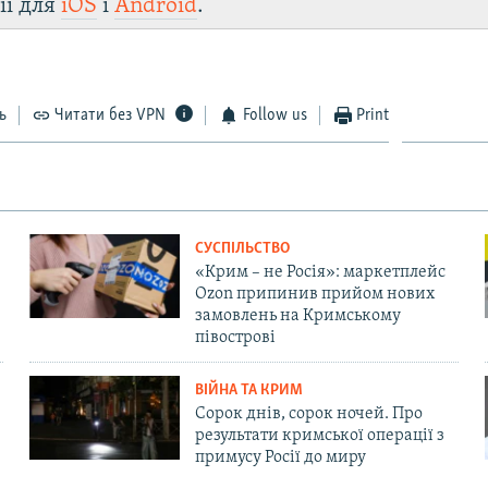
ії для
iOS
і
Android
.
ь
Читати без VPN
Follow us
Print
СУСПІЛЬСТВО
«Крим – не Росія»: маркетплейс
Ozon припинив прийом нових
замовлень на Кримському
півострові
ВІЙНА ТА КРИМ
Сорок днів, сорок ночей. Про
результати кримської операції з
примусу Росії до миру