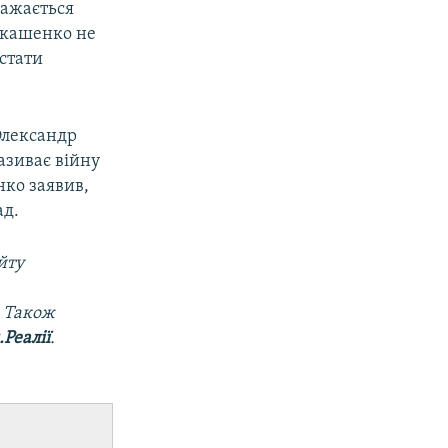
важається
Лукашенко не
истати
 Олександр
азиває війну
нко заявив,
ад.
йту
. Також
Реалії
.