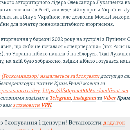
ського авторитарного лідера Олександра Лукашенка в
вних союзників Росії, яка веде війну проти України. 
йська на війну з Україною, але дозволив Москві викор
аїни для початку повномасштабного вторгнення.
 вторгнення у березні 2022 року на зустрічі з Путіним
вив, що якби не почалася «спецоперація» (так Росія н
), то Україна нібито напала б на Білорусь. Тоді Лукаше
у, на якій було зображено, звідки нібито готувався нап
 (Роскомнадзор) намагається заблокувати
доступ до са
 Безперешкодно читати Крим.Реалії можна за
еркального сайту
:
https://dfs0qrmo00d6u.cloudfront.net
 основними подіями в
Telegram
,
Instagram
та
Viber
Крим.
о вам
встановити
VPN
.
з блокування і цензури! Встановити
додаток