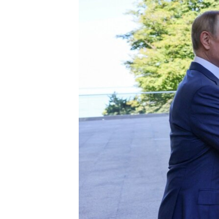
ВІДЕОУРОКИ «ELIFBE»
СВІДЧЕННЯ ОКУПАЦІЇ
УКРАЇНСЬКА ПРОБЛЕМА КРИМУ
ІНФОГРАФІКА