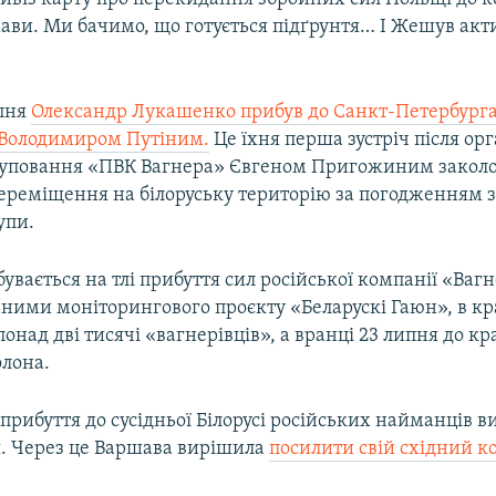
ви. Ми бачимо, що готується підґрунтя… І Жешув актив
ипня
Олександр Лукашенко прибув до Санкт-Петербурга
 Володимиром Путіним.
Це їхня перша зустріч після ор
уповання «ПВК Вагнера» Євгеном Пригожиним заколо
ереміщення на білоруську територію за погодженням 
упи.
дбувається на тлі прибуття сил російської компанії «Ваг
даними моніторингового проєкту «Беларускі Гаюн», в кр
онад дві тисячі «вагнерівців», а вранці 23 липня до кр
олона.
прибуття до сусідньої Білорусі російських найманців 
. Через це Варшава вирішила
посилити свій східний к