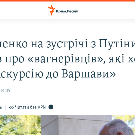
енко на зустрічі з Путін
 про «вагнерівців», які 
кскурсію до Варшави»
14:39
ь
Читати без VPN