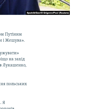
ром Путіним
и і Жешува».
пружувати»
віщо на захід
ив Лукашенко,
ння польських
. Я
ордонів