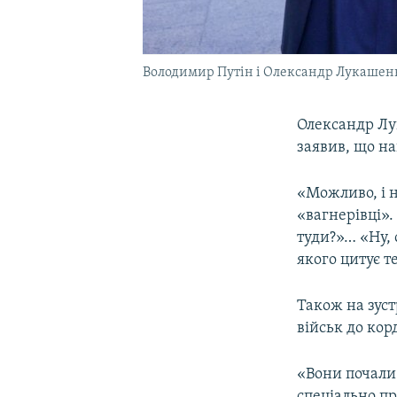
Володимир Путін і Олександр Лукашенко
Олександр Лу
заявив, що н
«Можливо, і н
«вагнерівці».
туди?»… «Ну,
якого цитує 
Також на зус
військ до кор
«Вони почали
спеціально п