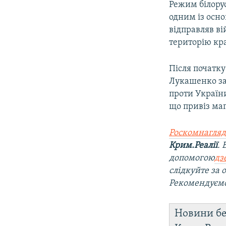
Режим білору
одним із осно
відправляв ві
територію кр
Після початку
Лукашенко зая
проти України
що привіз мап
Роскомнагляд
Крим.Реалії
.
допомогою
дз
слідкуйте за
Рекомендуєм
Новини бе