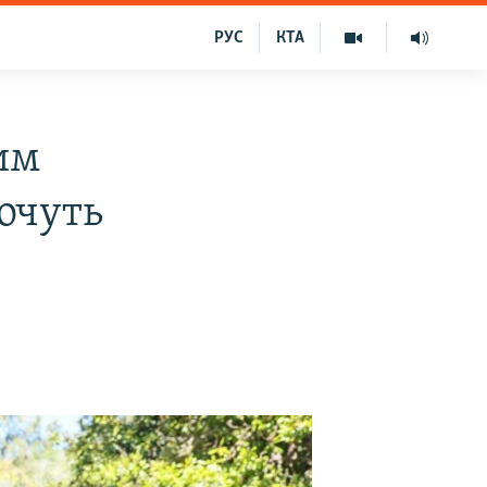
РУС
КТА
им
хочуть