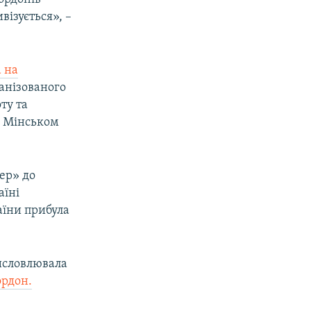
ізується», –
 на
ганізованого
ту та
з Мінськом
нер» до
аїні
аїни прибула
висловлювала
ордон.