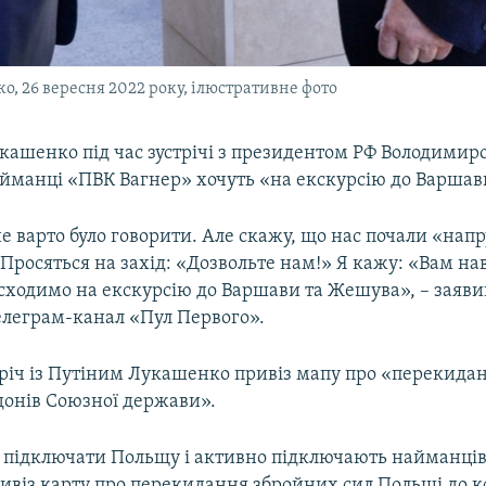
, 26 вересня 2022 року, ілюстративне фото
кашенко під час зустрічі з президентом РФ Володими
айманці «ПВК Вагнер» хочуть «на екскурсію до Варшав
е варто було говорити. Але скажу, що нас почали «на
 Просяться на захід: «Дозвольте нам!» Я кажу: «Вам на
 сходимо на екскурсію до Варшави та Жешува», – заяв
телеграм-канал «Пул Первого».
тріч із Путіним Лукашенко привіз мапу про «перекида
донів Союзної держави».
 підключати Польщу і активно підключають найманців
ривіз карту про перекидання збройних сил Польщі до к