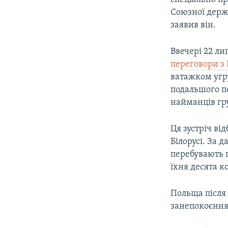
Союзної держа
заявив він.
Ввечері 22 л
переговори з
ватажком угр
подальшого п
найманців гр
Ця зустріч ві
Білорусі. За 
перебувають п
їхня десята к
Польща після 
занепокоєння