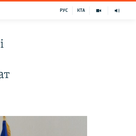
РУС
КТА
і
ат