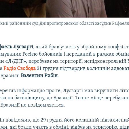
кий районний суд Дніпропетровської області засудив Рафаеля Л
фаель Лусваргі
, який брав участь у збройному конфлікт
имуваних Росією бойовиків і переданий в рамках обмін
 «Л/ДНР», перебуває на території, непідконтрольній 
це
Радіо Свобода
31 грудня підтвердив колишній адвока
Бразилії
Валентин Рибін
.
еречив інформацію про те, Лусваргі мав вирушити літа
ва на батьківщину, до Бразилії. Точне місце перебува
Бразилії не повідомляється.
ін повідомив, що 29 грудня його колишній підзахисний
и, які брали участь в обміні, відбув на територію, пі