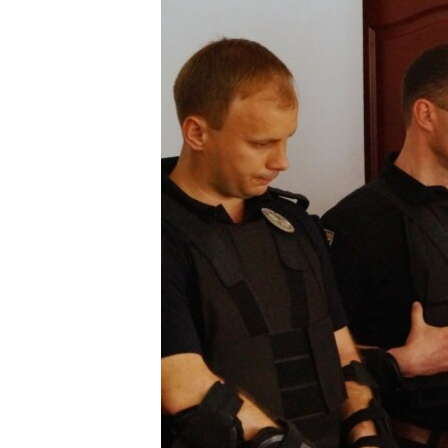
ВІДЕОУРОКИ «ELIFBE»
СВІДЧЕННЯ ОКУПАЦІЇ
УКРАЇНСЬКА ПРОБЛЕМА КРИМУ
ІНФОГРАФІКА