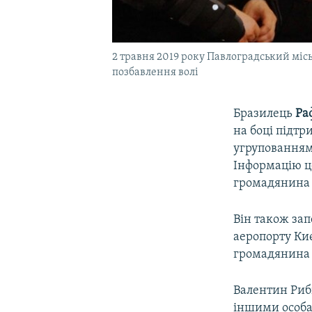
2 травня 2019 року Павлоградський місь
позбавлення волі
Бразилець
Ра
на боці підтр
угрупованнями
Інформацію 
громадянина 
Він також зап
аеропорту Киє
громадянина 
Валентин Риб
іншими особам