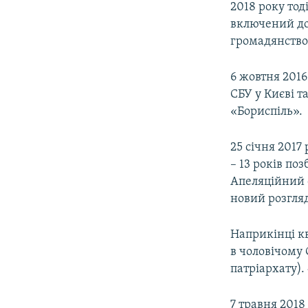
2018 року то
включений до
громадянство
6 жовтня 2016
СБУ у Києві т
«Бориспіль».
25 січня 2017
– 13 років по
Апеляційний с
новий розгляд
Наприкінці к
в чоловічому
патріархату).
7 травня 201