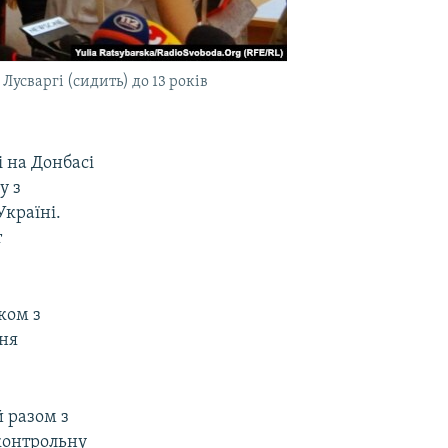
усваргі (сидить) до 13 років
і на Донбасі
у з
Україні.
т
ком з
ння
 разом з
дконтрольну