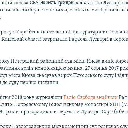
дішній голова СБУ
Василь Грицак
заявляв, що Лусваргі
н
 списків обміну полоненими, оскільки має бразильськ
.
 року співробітники столичної прокуратури та Головно
а Київській області затримали Рафаеля Лусваргі в аероп
 року Печерський районний суд міста Києва виніс вир
збавлення волі з конфіскацією майна. 27 серпня 2017 ро
уд міста Києва скасував вирок Печерського суду і від
 до суду першої інстанції.
вітня 2018 року журналісти
Радіо Свобода знайшли
Рафа
 Свято-Покровському Голосіївському монастирі УПЦ (М
 4 травня праворадикали передали Лусваргі Службі без
8 року Павлоградський міськрайонний суд розпочав слу