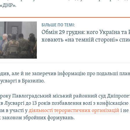
 «ДНР».
БІЛЬШЕ ПО ТЕМІ:
Обмін 29 грудня: кого Україна та 
ховають «на темній стороні» спи
рдив, але й не заперечив інформацію про подальші пла
сваргі в Бразилію.
9 року Павлоградський міський районний суд Дніпропе
ив Лусваргі до 13 років позбавлення волі з конфіскацією
м в участі у
діяльності терористичних організацій
і не
 законом збройних формувань.