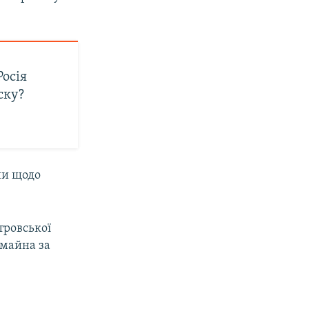
Росія
ску?
ни щодо
тровської
 майна за