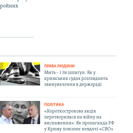
збройних
ПРАВА ЛЮДИНИ
Мить – і ти шпигун. Як у
кримських судах розглядають
звинувачення в держзраді
ПОЛІТИКА
«Короткострокова акція
перетворилася на війну на
виснаження»: Як пропаганда РФ
у Криму пояснює невдачі «СВО»