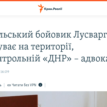
льський бойовик Лусварг
ває на території,
нтрольній «ДНР» – адвок
 16:09
ь
Читати без VPN