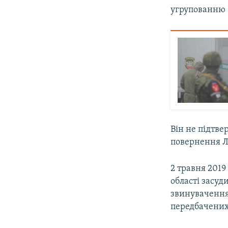
угрупованню
Він не підтве
повернення Лу
2 травня 201
області засуд
звинувачення
передбачених