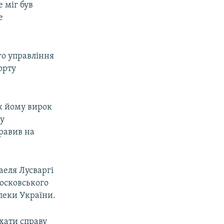
е міг був
е
го управління
орту
ок йому вирок
ку
правив на
еля Лусваргі
осковського
пеки України.
хати справу