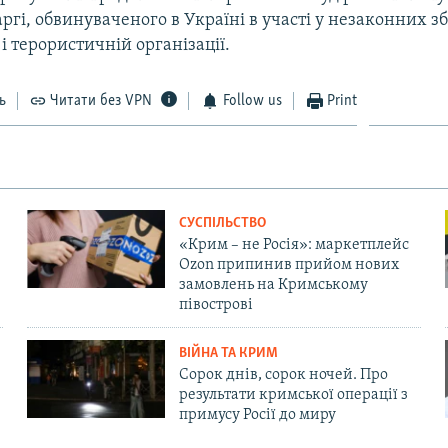
ргі, обвинуваченого в Україні в участі у незаконних 
 терористичній організації.
ь
Читати без VPN
Follow us
Print
СУСПІЛЬСТВО
«Крим – не Росія»: маркетплейс
Ozon припинив прийом нових
замовлень на Кримському
півострові
ВІЙНА ТА КРИМ
Сорок днів, сорок ночей. Про
результати кримської операції з
примусу Росії до миру