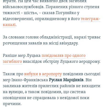
втрати. На цей час виявлено двох загиблих
військовослужбовців. Поранених різного ступеня
тяжкості – шість», – сказав Погуляйко у
відеозверненні, оприлюдненому в його
телеграм-
каналі
.
За словами голови обладміністрації, наразі триває
розчищення завалів на місці авіаудару.
Раніше мер Луцька
повідомляв про одного
загиблого
внаслідок обстрілу Луцького аеродрому.
Також про
вибухи в аеропорту
повідомив сьогодні
мер Івано-Франківська
Руслан Марцінків
. Він
закликав жителів прилеглих районів не виходити
на вулицю, а також повідомив, що система
оповіщення не спрацювала з невідомої поки
причини.