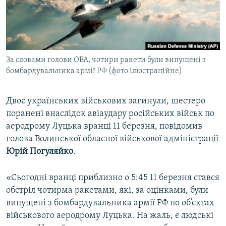
ВІДЕОУРОКИ «ELIFBE»
Русский
СВІДЧЕННЯ ОКУПАЦІЇ
Qırımtatar
УКРАЇНСЬКА ПРОБЛЕМА КРИМУ
За словами голови ОВА, чотири ракети були випущені з
ДОЛУЧАЙСЯ!
ІНФОГРАФІКА
бомбардувальника армії РФ (фото ілюстраційне)
Двоє українських військових загинули, шестеро
Усі сайти RFE/RL
поранені внаслідок авіаудару російських військ по
аеродрому Луцька вранці 11 березня, повідомив
голова Волинської обласної військової адміністрації
Юрій Погуляйко
.
«Сьогодні вранці приблизно о 5:45 11 березня стався
обстріл чотирма ракетами, які, за оцінками, були
випущені з бомбардувальника армії РФ по об’єктах
військового аеродрому Луцька. На жаль, є людські