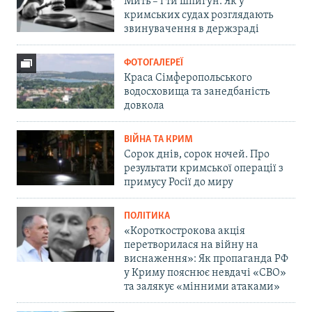
Мить – і ти шпигун. Як у
кримських судах розглядають
звинувачення в держзраді
ФОТОГАЛЕРЕЇ
Краса Сімферопольського
водосховища та занедбаність
довкола
ВІЙНА ТА КРИМ
Сорок днів, сорок ночей. Про
результати кримської операції з
примусу Росії до миру
ПОЛІТИКА
«Короткострокова акція
перетворилася на війну на
виснаження»: Як пропаганда РФ
у Криму пояснює невдачі «СВО»
та залякує «мінними атаками»