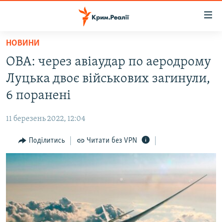
Доступність
посилання
Перейти
НОВИНИ
до
НОВИНИ
ОВА: через авіаудар по аеродрому
основного
ВОДА.КРИМ
матеріалу
Луцька двоє військових загинули,
ВІДЕО ТА ФОТО
Перейти
6 поранені
до
ПОЛІТИКА
основної
11 березень 2022, 12:04
БЛОГИ
навігації
Перейти
Поділитись
Читати без VPN
ПОГЛЯД
до
ІНТЕРВ'Ю
пошуку
ВСЕ ЗА ДЕНЬ
СПЕЦПРОЕКТИ
ЯК ОБІЙТИ БЛОКУВАННЯ
ДЕПОРТАЦІЯ