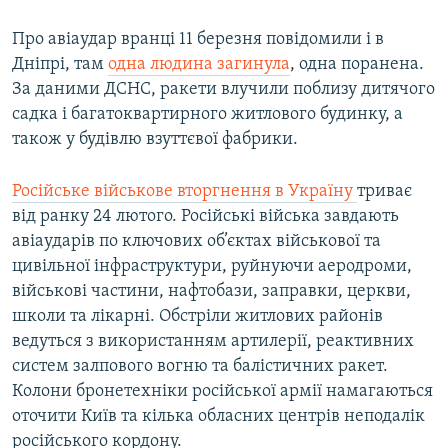
Про авіаудар вранці 11 березня повідомили і в
Дніпрі, там
одна людина загинула
, одна поранена.
За даними ДСНС, ракети влучили поблизу дитячого
садка і багатоквартирного житлового будинку, а
також у будівлю взуттєвої фабрики.
Російське військове вторгнення в Україну
триває
від ранку 24 лютого. Російські війська завдають
авіаударів по ключових об’єктах військової та
цивільної інфраструктури, руйнуючи аеродроми,
військові частини, нафтобази, заправки, церкви,
школи та лікарні. Обстріли житлових районів
ведуться з використанням артилерії, реактивних
систем залпового вогню та балістичних ракет.
Колони бронетехніки російської армії намагаються
оточити Київ та кілька обласних центрів неподалік
російського кордону.