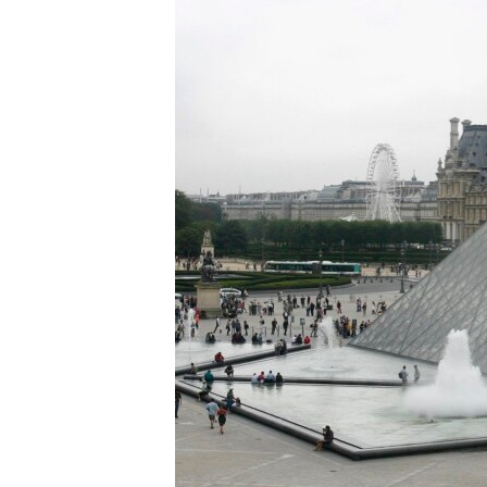
ВІДЕОУРОКИ «ELIFBE»
СВІДЧЕННЯ ОКУПАЦІЇ
УКРАЇНСЬКА ПРОБЛЕМА КРИМУ
ІНФОГРАФІКА