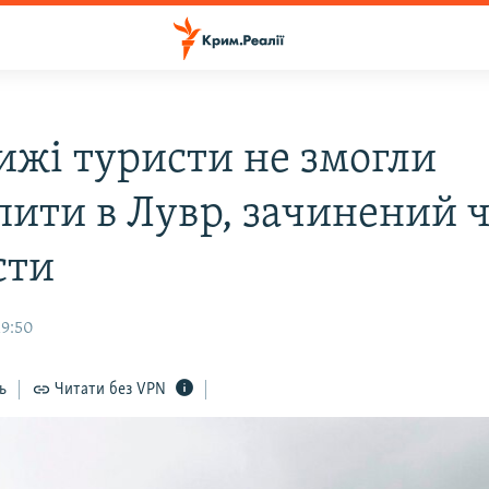
ижі туристи не змогли
пити в Лувр, зачинений 
сти
19:50
ь
Читати без VPN