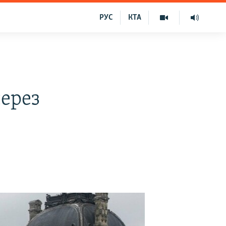
РУС
КТА
через