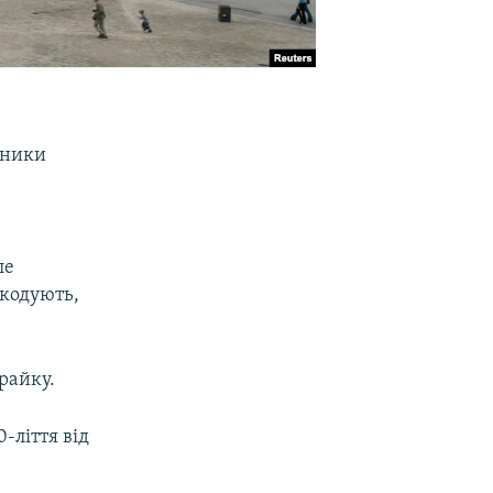
ітники
ле
шкодують,
райку.
-ліття від