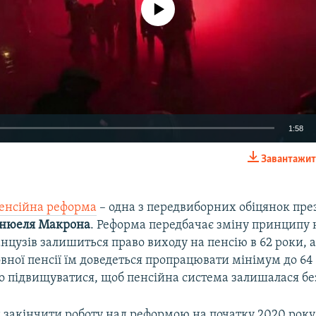
No media source currently available
1:58
Завантажит
EMBED
енсійна реформа
– одна з передвиборних обіцянок пре
нюеля Макрона
. Реформа передбачає зміну принципу
анцузів залишиться право виходу на пенсію в 62 роки, а
ної пенсії їм доведеться пропрацювати мінімум до 64 
во підвищуватися, щоб пенсійна система залишалася б
 закінчити роботу над реформою на початку 2020 року