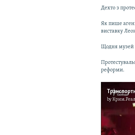
Дехто з проте
Як пише агенц
виставку Лео
Щодня музей в
Протестуваль
реформи.
by
Крим.Реал