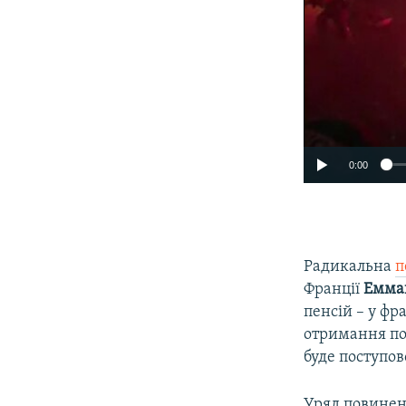
0:00
Радикальна
п
Франції
Емма
пенсій – у фр
отримання пов
буде поступо
Уряд повинен