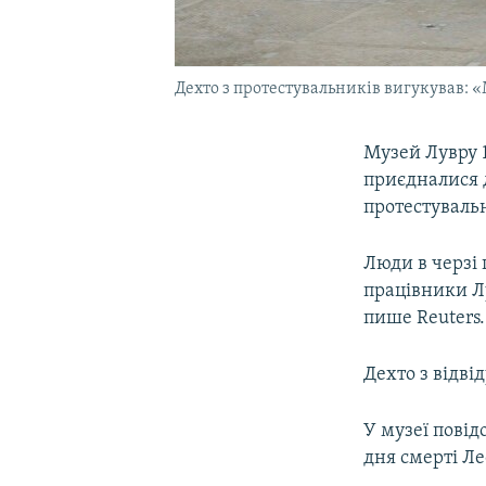
Дехто з протестувальників вигукував: 
Музей Лувру 1
приєдналися 
протестуваль
Люди в черзі
працівники Лу
пише Reuters.
Дехто з відві
У музеї повід
дня смерті Ле