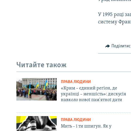
У 1995 році з
систему Франц
Поділитис
Читайте також
ПРАВА ЛЮДИНИ
«Крим – єдиний регіон, де
українці – меншість»: дискусія
навколо нової пам'ятної дати
ПРАВА ЛЮДИНИ
Мить – і ти шпигун. Як у