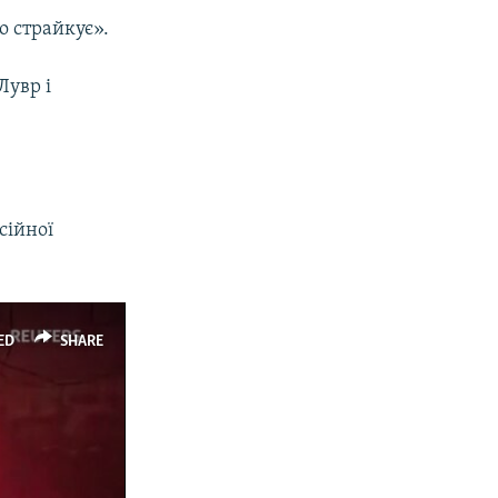
о страйкує».
 Лувр і
сійної
ED
SHARE