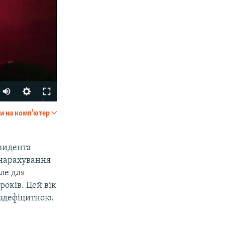
и на комп'ютер
SHARE
зидента
 нарахування
ле для
років. Цей вік
ездефіцитною.
px
width
.