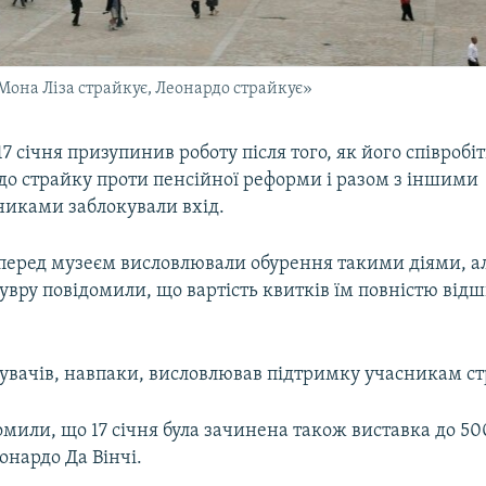
«Мона Ліза страйкує, Леонардо страйкує»
7 січня призупинив роботу після того, як його співроб
до страйку проти пенсійної реформи і разом з іншими
никами заблокували вхід.
 перед музеєм висловлювали обурення такими діями, а
вру повідомили, що вартість квитків їм повністю від
дувачів, навпаки, висловлював підтримку учасникам ст
омили, що 17 січня була зачинена також виставка до 500
онардо Да Вінчі.