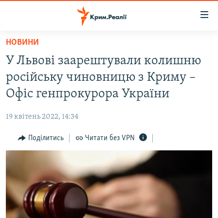
Доступність
посилання
Перейти
НОВИНИ
до
НОВИНИ
У Львові заарештували колишню
основного
ВОДА.КРИМ
матеріалу
російську чиновницю з Криму –
ВІДЕО ТА ФОТО
Перейти
Офіс генпрокурора України
до
ПОЛІТИКА
основної
19 квітень 2022, 14:34
БЛОГИ
навігації
Перейти
Поділитись
Читати без VPN
ПОГЛЯД
до
ІНТЕРВ'Ю
пошуку
ВСЕ ЗА ДЕНЬ
СПЕЦПРОЕКТИ
ЯК ОБІЙТИ БЛОКУВАННЯ
ДЕПОРТАЦІЯ