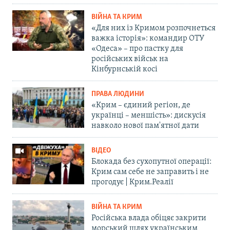
ВІЙНА ТА КРИМ
«Для них із Кримом розпочнеться
важка історія»: командир ОТУ
«Одеса» – про пастку для
російських військ на
Кінбурнській косі
ПРАВА ЛЮДИНИ
«Крим – єдиний регіон, де
українці – меншість»: дискусія
навколо нової пам'ятної дати
ВІДЕО
Блокада без сухопутної операції:
Крим сам себе не заправить і не
прогодує | Крим.Реалії
ВІЙНА ТА КРИМ
Російська влада обіцяє закрити
морський шлях українським