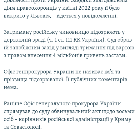
діяльності проти України. Завдяки злагодженим
діям правоохоронців у квітні 2022 року її було
викрито у Львові», – йдеться у повідомленні.
Затриману російську чиновницю підозрюють у
державній зраді (ч. 1 ст. 111 КК України). Суд обрав
їй запобіжний захід у вигляді тримання під вартою
з правом внесення 4 мільйонів гривень застави.
Офіс генпрокурора України не називає ім'я та
прізвища підозрюваної. Її публічних коментарів
нема.
Раніше Офіс генерального прокурора України
спрямував до суду обвинувальний акт щодо восьми
осіб – керівників російської адміністрації у Криму
та Севастополі.