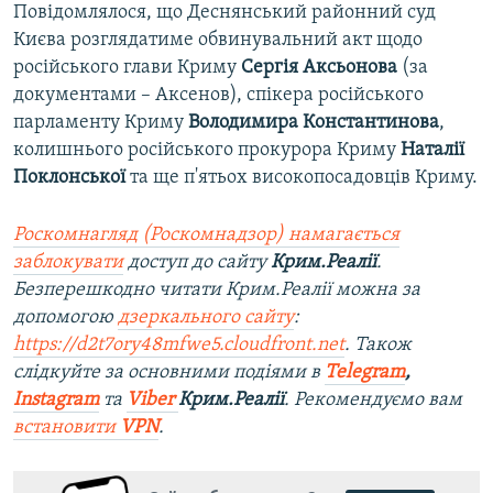
Повідомлялося, що Деснянський районний суд
Києва розглядатиме обвинувальний акт щодо
російського глави Криму
Сергія Аксьонова
(за
документами – Аксенов), спікера російського
парламенту Криму
Володимира Константинова
,
колишнього російського прокурора Криму
Наталії
Поклонської
та ще п'ятьох високопосадовців Криму.
Роскомнагляд (Роскомнадзор) намагається
заблокувати
доступ до сайту
Крим.Реалії
.
Безперешкодно читати Крим.Реалії можна за
допомогою
дзеркального сайту
:
https://d2t7ory48mfwe5.cloudfront.net
. Також
слідкуйте за основними подіями в
Telegram
,
Instagram
та
Viber
Крим.Реалії
. Рекомендуємо вам
встановити
VPN
.