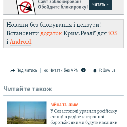
Сайт заблокирован?
читать >
Обойдите блокировку!
Новини без блокування і цензури!
Встановити
додаток
Крим.Реалії для
iOS
і
Android
.
Поділитись
Читати без VPN
Follow us
Читайте також
ВІЙНА ТА КРИМ
У Севастополі уразили російську
станцію радіоелектронної
боротьби: якими будуть наслідки