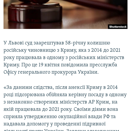
ВІДЕОУРОКИ «ELIFBE»
Русский
СВІДЧЕННЯ ОКУПАЦІЇ
Qırımtatar
УКРАЇНСЬКА ПРОБЛЕМА КРИМУ
ДОЛУЧАЙСЯ!
ІНФОГРАФІКА
У Львові суд заарештував 58-річну колишню
російську чиновницю з Криму, яка з 2014 до 2021
року працювала в одному з російських міністерств
Усі сайти RFE/RL
Криму. Про це 19 квітня повідомила пресслужба
Офісу генерального прокурора України.
«За даними слідства, після анексії Криму в 2014
році підозрювана обійняла керівну посаду в одному
з незаконно створених міністерств АР Крим, на
якій працювала до 2021 року. Своїми діями вона
сприяла утвердженню окупаційної влади РФ та
надавала допомогу у проведенні підривної