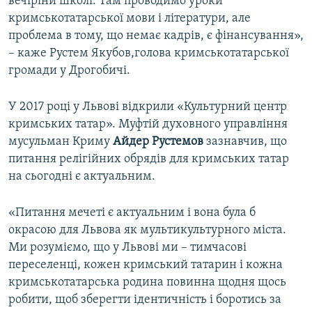
вечірінй школі. Там проводимо уроки
кримськотатарської мови і літератури, але
проблема в тому, що немає кадрів, є фінансування»,
– каже Рустем Якубов,голова кримськотатарської
громади у Дрогобичі.
У 2017 році у Львові відкрили «Культурний центр
кримських татар». Муфтій духовного управління
мусульман Криму
Айдер Рустемов
зазнавчив, що
питання релігійних обрядів для кримських татар
на сьогодні є актуальним.
«Питання мечеті є актуальним і вона була б
окрасою для Львова як мультикультурного міста.
Ми розуміємо, що у Львові ми – тимчасові
переселенці, кожен кримський татарин і кожна
кримськотатарська родина повинна щодня щось
робити, щоб зберегти ідентичність і боротись за