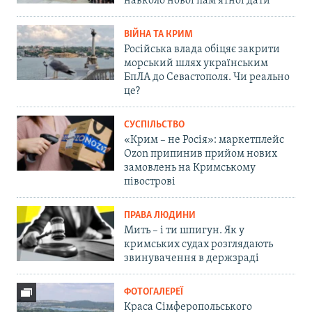
навколо нової пам'ятної дати
ВІЙНА ТА КРИМ
Російська влада обіцяє закрити
морський шлях українським
БпЛА до Севастополя. Чи реально
це?
СУСПІЛЬСТВО
«Крим – не Росія»: маркетплейс
Ozon припинив прийом нових
замовлень на Кримському
півострові
ПРАВА ЛЮДИНИ
Мить – і ти шпигун. Як у
кримських судах розглядають
звинувачення в держзраді
ФОТОГАЛЕРЕЇ
Краса Сімферопольського