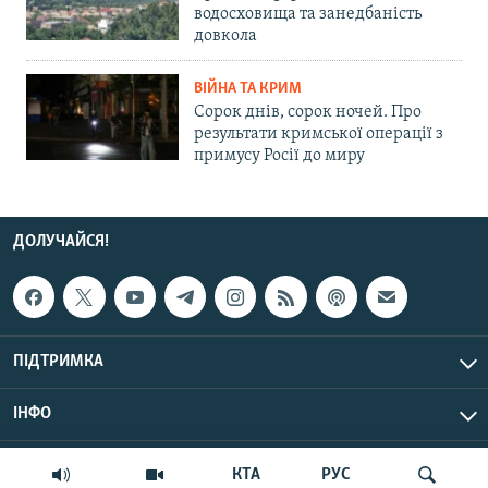
водосховища та занедбаність
довкола
ВІЙНА ТА КРИМ
Сорок днів, сорок ночей. Про
результати кримської операції з
примусу Росії до миру
ДОЛУЧАЙСЯ!
ПІДТРИМКА
ІНФО
© Крим.Реалії, 2026 | Усі права застережено.
КТА
РУС