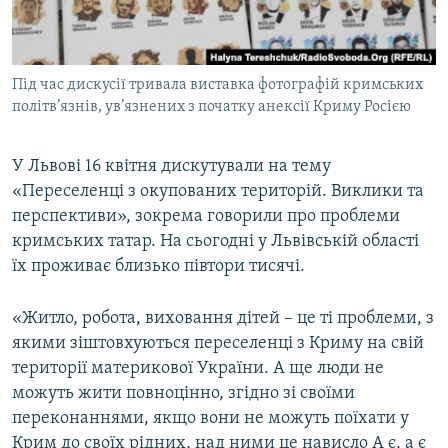
ВІДЕОУРОКИ «ELIFBE»
Русский
СВІДЧЕННЯ ОКУПАЦІЇ
Qırımtatar
Під час дискусії тривала виставка фотографій кримських
УКРАЇНСЬКА ПРОБЛЕМА КРИМУ
політв’язнів, ув’язнених з початку анексії Криму Росією
ДОЛУЧАЙСЯ!
ІНФОГРАФІКА
У Львові 16 квітня дискутували на тему
«Переселенці з окупованих територій. Виклики та
перспективи», зокрема говорили про проблеми
Усі сайти RFE/RL
кримських татар. На сьогодні у Львівській області
їх проживає близько півтори тисячі.
«Житло, робота, виховання дітей – це ті проблеми, з
якими зіштовхуються переселенці з Криму на свій
території материкової України. А ще люди не
можуть жити повноцінно, згідно зі своїми
переконаннями, якщо вони не можуть поїхати у
Крим до своїх рідних, над ними це нависло А є, а є