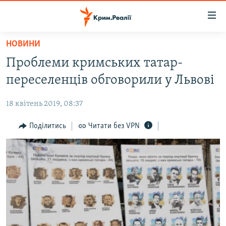
Доступність
посилання
Перейти
НОВИНИ
до
НОВИНИ
Проблеми кримських татар-
основного
ВОДА.КРИМ
матеріалу
переселенців обговорили у Львові
ВІДЕО ТА ФОТО
Перейти
до
18 квітень 2019, 08:37
ПОЛІТИКА
основної
БЛОГИ
Поділитись
Читати без VPN
навігації
Перейти
ПОГЛЯД
до
ІНТЕРВ'Ю
пошуку
ВСЕ ЗА ДЕНЬ
СПЕЦПРОЕКТИ
ЯК ОБІЙТИ БЛОКУВАННЯ
ДЕПОРТАЦІЯ