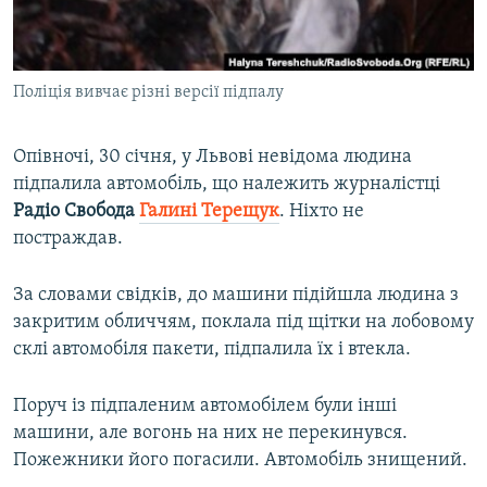
ВІДЕОУРОКИ «ELIFBE»
Русский
СВІДЧЕННЯ ОКУПАЦІЇ
Qırımtatar
Поліція вивчає різні версії підпалу
УКРАЇНСЬКА ПРОБЛЕМА КРИМУ
ДОЛУЧАЙСЯ!
ІНФОГРАФІКА
Опівночі, 30 січня, у Львові невідома людина
підпалила автомобіль, що належить журналістці
Радіо Свобода
Галині Терещук
. Ніхто не
Усі сайти RFE/RL
постраждав.
За словами свідків, до машини підійшла людина з
закритим обличчям, поклала під щітки на лобовому
склі автомобіля пакети, підпалила їх і втекла.
Поруч із підпаленим автомобілем були інші
машини, але вогонь на них не перекинувся.
Пожежники його погасили. Автомобіль знищений.