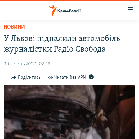
Доступність
посилання
Перейти
НОВИНИ
до
НОВИНИ
У Львові підпалили автомобіль
основного
ВОДА.КРИМ
матеріалу
журналістки Радіо Свобода
ВІДЕО ТА ФОТО
Перейти
до
30 січень 2020, 08:18
ПОЛІТИКА
основної
БЛОГИ
Поділитись
Читати без VPN
навігації
Перейти
ПОГЛЯД
до
ІНТЕРВ'Ю
пошуку
ВСЕ ЗА ДЕНЬ
СПЕЦПРОЕКТИ
ЯК ОБІЙТИ БЛОКУВАННЯ
ДЕПОРТАЦІЯ