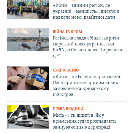
«Крим – єдиний регіон, де
українці – меншість»: дискусія
навколо нової пам'ятної дати
ВІЙНА ТА КРИМ
Російська влада обіцяє закрити
морський шлях українським
БпЛА до Севастополя. Чи реально
це?
СУСПІЛЬСТВО
«Крим – не Росія»: маркетплейс
Ozon припинив прийом нових
замовлень на Кримському
півострові
ПРАВА ЛЮДИНИ
Мить – і ти шпигун. Як у
кримських судах розглядають
звинувачення в держзраді