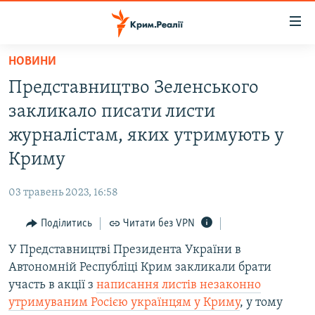
Доступність
посилання
Перейти
НОВИНИ
до
НОВИНИ
Представництво Зеленського
основного
ВОДА.КРИМ
матеріалу
закликало писати листи
ВІДЕО ТА ФОТО
Перейти
журналістам, яких утримують у
до
ПОЛІТИКА
Криму
основної
БЛОГИ
навігації
03 травень 2023, 16:58
Перейти
ПОГЛЯД
до
Поділитись
Читати без VPN
ІНТЕРВ'Ю
пошуку
У Представництві Президента України в
ВСЕ ЗА ДЕНЬ
Автономній Республіці Крим закликали брати
СПЕЦПРОЕКТИ
участь в акції з
написання листів незаконно
утримуваним Росією українцям у Криму
, у тому
ЯК ОБІЙТИ БЛОКУВАННЯ
ДЕПОРТАЦІЯ