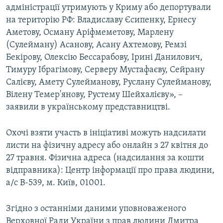
адміністрації утримують у Криму або депортували
на територію РФ: Владиславу Єсипенку, Ернесу
Аметову, Осману Аріфмеметову, Марлену
(Сулейману) Асанову, Асану Ахтемову, Ремзі
Бекірову, Олексію Бессарабову, Ірині Данилович,
Тимуру Ібрагімову, Серверу Мустафаєву, Сейрану
Салієву, Амету Сулейманову, Руслану Сулейманову,
Вілену Темер'янову, Рустему Шейхалієву», –
заявили в українському представництві.
Охочі взяти участь в ініціативі можуть надсилати
листи на фізичну адресу або онлайн з 27 квітня до
27 травня. Фізична адреса (надсилання за кошти
відправника): Центр інформації про права людини,
а/с В-539, м. Київ, 01001.
Згідно з останніми даними уповноваженого
Верховної Ради України з прав людини Дмитра