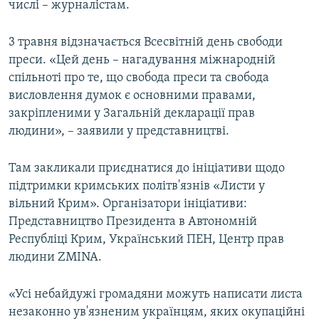
числі – журналістам.
ВІДЕОУРОКИ «ELIFBE»
Русский
СВІДЧЕННЯ ОКУПАЦІЇ
3 травня відзначається Всесвітній день свободи
Qırımtatar
преси. «Цей день – нагадування міжнародній
УКРАЇНСЬКА ПРОБЛЕМА КРИМУ
спільноті про те, що свобода преси та свобода
ДОЛУЧАЙСЯ!
ІНФОГРАФІКА
висловлення думок є основними правами,
закріпленими у Загальній декларації прав
людини», – заявили у представництві.
Усі сайти RFE/RL
Там закликали приєднатися до ініціативи щодо
підтримки кримських політв'язнів «Листи у
вільний Крим». Організатори ініціативи:
Представництво Президента в Автономній
Республіці Крим, Український ПЕН, Центр прав
людини ZMINA.
«Усі небайдужі громадяни можуть написати листа
незаконно ув'язненим українцям, яких окупаційні