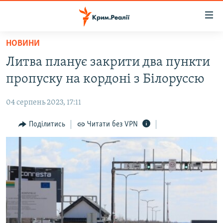
Доступність
посилання
Перейти
НОВИНИ
до
НОВИНИ
Литва планує закрити два пункти
основного
ВОДА.КРИМ
матеріалу
пропуску на кордоні з Білоруссю
ВІДЕО ТА ФОТО
Перейти
до
04 серпень 2023, 17:11
ПОЛІТИКА
основної
БЛОГИ
Поділитись
Читати без VPN
навігації
Перейти
ПОГЛЯД
до
ІНТЕРВ'Ю
пошуку
ВСЕ ЗА ДЕНЬ
СПЕЦПРОЕКТИ
ЯК ОБІЙТИ БЛОКУВАННЯ
ДЕПОРТАЦІЯ