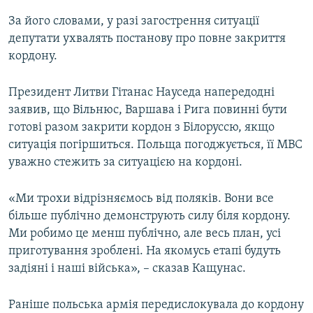
За його словами, у разі загострення ситуації
депутати ухвалять постанову про повне закриття
кордону.
Президент Литви Гітанас Науседа напередодні
заявив, що Вільнюс, Варшава і Рига повинні бути
готові разом закрити кордон з Білоруссю, якщо
ситуація погіршиться. Польща погоджується, її МВС
уважно стежить за ситуацією на кордоні.
«Ми трохи відрізняємось від поляків. Вони все
більше публічно демонструють силу біля кордону.
Ми робимо це менш публічно, але весь план, усі
приготування зроблені. На якомусь етапі будуть
задіяні і наші війська», – сказав Кащунас.
Раніше польська армія передислокувала до кордону