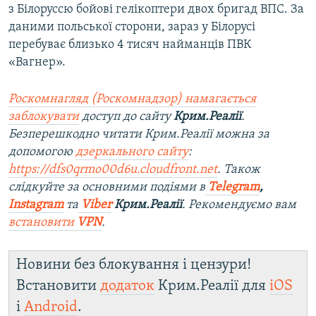
з Білоруссю бойові гелікоптери двох бригад ВПС. За
даними польської сторони, зараз у Білорусі
перебуває близько 4 тисяч найманців ПВК
«Вагнер».
Роскомнагляд (Роскомнадзор) намагається
заблокувати
доступ до
сайту
Крим.Реалії
.
Безперешкодно читати Крим.Реалії можна за
допомогою
дзеркального сайту
:
https://dfs0qrmo00d6u.cloudfront.net
. Також
слідкуйте за основними подіями в
Telegram
,
Instagram
та
Viber
Крим.Реалії
. Рекомендуємо вам
встановити
VPN
.
Новини без блокування і цензури!
Встановити
додаток
Крим.Реалії для
iOS
і
Android
.