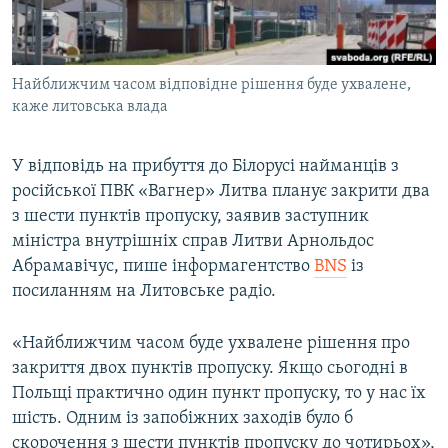
ВІДЕОУРОКИ «ELIFBE»
Русский
СВІДЧЕННЯ ОКУПАЦІЇ
Qırımtatar
Найближчим часом відповідне рішення буде ухвалене,
УКРАЇНСЬКА ПРОБЛЕМА КРИМУ
каже литовська влада
ДОЛУЧАЙСЯ!
ІНФОГРАФІКА
У відповідь на прибуття до Білорусі найманців з
російської ПВК «Вагнер» Литва планує закрити два
з шести пунктів пропуску, заявив заступник
Усі сайти RFE/RL
міністра внутрішніх справ Литви Арнольдос
Абрамавічус, пише інформагентство
BNS
із
посиланням на Литовське радіо.
«Найближчим часом буде ухвалене рішення про
закриття двох пунктів пропуску. Якщо сьогодні в
Польщі практично один пункт пропуску, то у нас їх
шість. Одним із запобіжних заходів було б
скорочення з шести пунктів пропуску до чотирьох»,