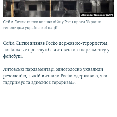
ВІДЕОУРОКИ «ELIFBE»
Русский
СВІДЧЕННЯ ОКУПАЦІЇ
Qırımtatar
Cейм Литви також визнав війну Росії проти України
УКРАЇНСЬКА ПРОБЛЕМА КРИМУ
геноцидом української нації
ДОЛУЧАЙСЯ!
ІНФОГРАФІКА
Сейм Литви визнав Росію державою-терористом,
повідомляє пресслужба литовського парламенту у
фейсбуці.
Усі сайти RFE/RL
Литовські парламентарі одноголосно ухвалили
резолюцію, в якій визнали Росію «державою, яка
підтримує та здійснює тероризм».