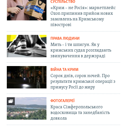
СУСПІЛЬСТВО
«Крим – не Росія»: маркетплейс
Ozon припинив прийом нових
замовлень на Кримському
півострові
ПРАВА ЛЮДИНИ
Мить – і ти шпигун. Як у
кримських судах розглядають
звинувачення в держзраді
ВІЙНА ТА КРИМ
Сорок днів, сорок ночей. Про
результати кримської операції з
примусу Росії до миру
ФОТОГАЛЕРЕЇ
Краса Сімферопольського
водосховища та занедбаність
довкола