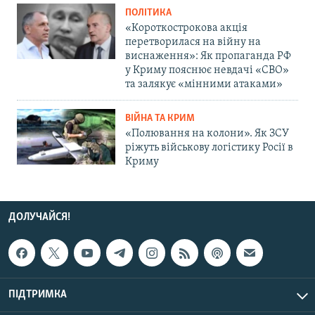
ПОЛІТИКА
«Короткострокова акція
перетворилася на війну на
виснаження»: Як пропаганда РФ
у Криму пояснює невдачі «СВО»
та залякує «мінними атаками»
ВІЙНА ТА КРИМ
«Полювання на колони». Як ЗСУ
ріжуть військову логістику Росії в
Криму
ДОЛУЧАЙСЯ!
ПІДТРИМКА