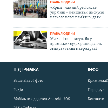
ПРАВА ЛЮДИНИ
«Крим – єдиний регіон, де
українці – меншість»: дискусія
навколо нової пам'ятної дати
ПРАВА ЛЮДИНИ
Мить – і ти шпигун. Як у
кримських судах розглядають
звинувачення в держзраді
Русский
ПІДТРИМКА
ІНФО
Qırımtatar
Ваше відео і фото
Крим.Реалії
ДОЛУЧАЙСЯ!
Радіо
Передрук
Мобільний додаток Android | iOS
Контакти