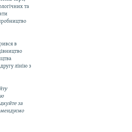
ологічних та
ати
виробництво
рився в
удівництво
ицтва
другу лінію з
йту
ою
ідкуйте за
омендуємо