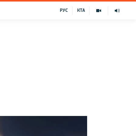
РУС
КТА