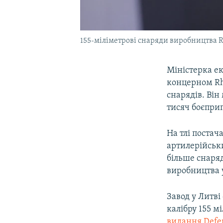
155-міліметрові снаряди виробництва R
Міністерка е
концерном Rh
снарядів. Він
тисяч боєприп
На тлі поста
артилерійськи
більше снаря
виробництва у
Завод у Литві
калібру 155 м
видання Defe