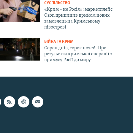
СУСПІЛЬСТВО
«Крим – не Росія»: маркетплейс
Ozon припинив прийом нових
замовлень на Кримському
півострові
ВІЙНА ТА КРИМ
Сорок днів, сорок ночей. Про
результати кримської операції з
примусу Росії до миру