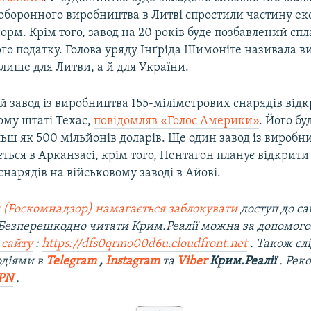
оборонного виробництва в Литві спростили частину ек
орм. Крім того, завод на 20 років буде позбавлений спл
го податку. Голова уряду Інґріда Шимоніте називала 
лише для Литви, а й для України.
й завод із виробництва 155-міліметрових снарядів відк
му штаті Техас,
повідомляв «Голос Америки»
. Його б
ьш як 500 мільйонів доларів. Ще один завод із виробн
ється в Арканзасі, крім того, Пентагон планує відкрити 
нарядів на військовому заводі в Айові.
 (Роскомнадзор) намагається заблокувати
доступ до са
 Безперешкодно читати Крим.Реалії можна за допомог
 сайту
:
https://dfs0qrmo00d6u.cloudfront.net
. Також сл
одіями в
Telegram
,
Instagram
та
Viber
Крим.Реалії
. Рек
PN
.