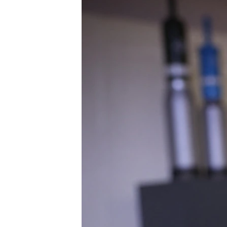
ВІДЕОУРОКИ «ELIFBE»
СВІДЧЕННЯ ОКУПАЦІЇ
УКРАЇНСЬКА ПРОБЛЕМА КРИМУ
ІНФОГРАФІКА