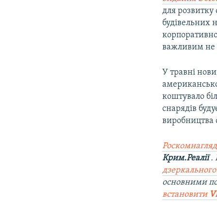
для розвитку 
будівельних н
корпоративно
важливим не 
У травні нови
американсько
коштувало біл
снарядів буду
виробництва с
Роскомнагляд
Крим.Реалії
.
дзеркального
основними п
встановити
V