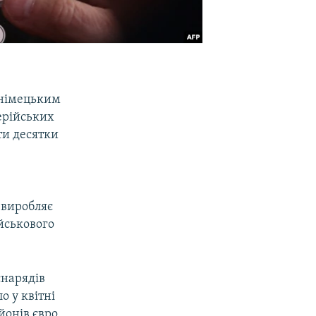
 німецьким
ерійських
ти десятки
 виробляє
йськового
снарядів
о у квітні
йонів євро,