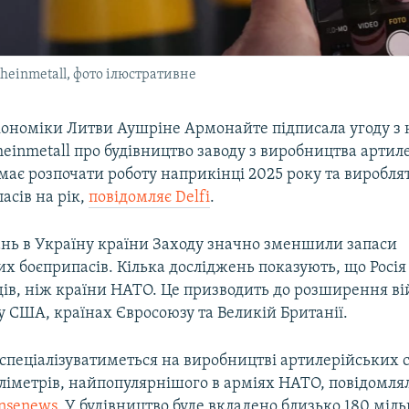
heinmetall, фото ілюстративне
кономіки Литви Аушріне Армонайте підписала угоду з
einmetall про будівництво заводу з виробництва артил
 має розпочати роботу наприкінці 2025 року та виробля
асів на рік,
повідомляє Delfi
.
чань в Україну країни Заходу значно зменшили запаси
х боєприпасів. Кілька досліджень показують, що Росія
дів, ніж країни НАТО. Це призводить до розширення ві
 США, країнах Євросоюзу та Великій Британії.
 спеціалізуватиметься на виробництві артилерійських 
іліметрів, найпопулярнішого в арміях НАТО, повідомлял
nsenews
. У будівництво буде вкладено близько 180 міль