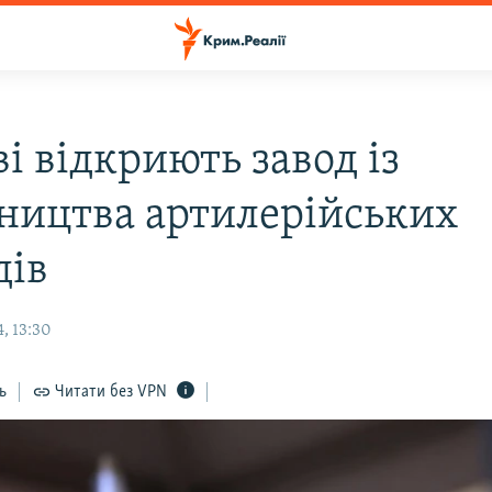
і відкриють завод із
ництва артилерійських
дів
, 13:30
ь
Читати без VPN