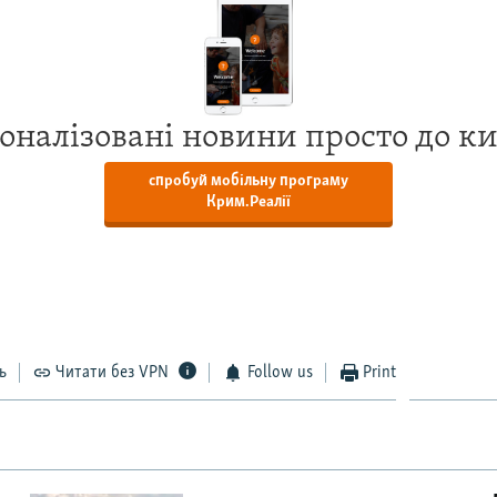
оналізовані новини просто до к
спробуй мобільну програму
Крим.Реалії
ь
Читати без VPN
Follow us
Print