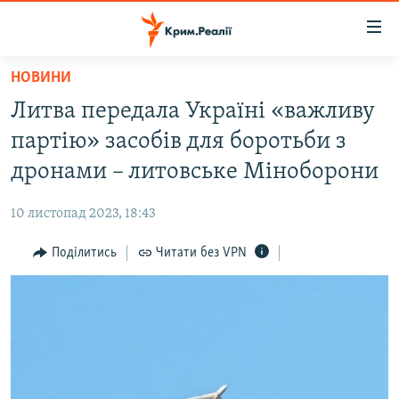
Доступність
посилання
Перейти
НОВИНИ
до
НОВИНИ
Литва передала Україні «важливу
основного
ВОДА.КРИМ
матеріалу
партію» засобів для боротьби з
ВІДЕО ТА ФОТО
Перейти
дронами – литовське Міноборони
до
ПОЛІТИКА
основної
10 листопад 2023, 18:43
БЛОГИ
навігації
Перейти
Поділитись
Читати без VPN
ПОГЛЯД
до
ІНТЕРВ'Ю
пошуку
ВСЕ ЗА ДЕНЬ
СПЕЦПРОЕКТИ
ЯК ОБІЙТИ БЛОКУВАННЯ
ДЕПОРТАЦІЯ