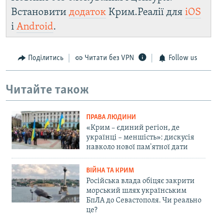
Встановити
додаток
Крим.Реалії для
iOS
і
Android
.
Поділитись
Читати без VPN
Follow us
Читайте також
ПРАВА ЛЮДИНИ
«Крим – єдиний регіон, де
українці – меншість»: дискусія
навколо нової пам'ятної дати
ВІЙНА ТА КРИМ
Російська влада обіцяє закрити
морський шлях українським
БпЛА до Севастополя. Чи реально
це?