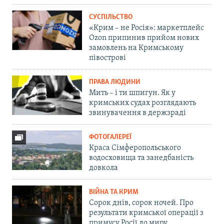
СУСПІЛЬСТВО
«Крим – не Росія»: маркетплейс
Ozon припинив прийом нових
замовлень на Кримському
півострові
ПРАВА ЛЮДИНИ
Мить – і ти шпигун. Як у
кримських судах розглядають
звинувачення в держзраді
ФОТОГАЛЕРЕЇ
Краса Сімферопольського
водосховища та занедбаність
довкола
ВІЙНА ТА КРИМ
Сорок днів, сорок ночей. Про
результати кримської операції з
примусу Росії до миру