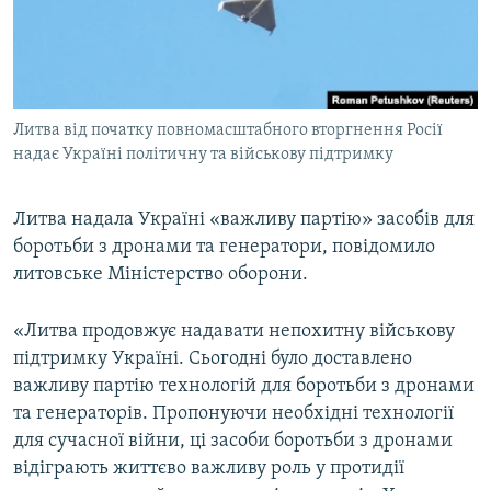
ВІДЕОУРОКИ «ELIFBE»
Русский
СВІДЧЕННЯ ОКУПАЦІЇ
Qırımtatar
УКРАЇНСЬКА ПРОБЛЕМА КРИМУ
Литва від початку повномасштабного вторгнення Росії
ДОЛУЧАЙСЯ!
ІНФОГРАФІКА
надає Україні політичну та військову підтримку
Литва надала Україні «важливу партію» засобів для
Усі сайти RFE/RL
боротьби з дронами та генератори, повідомило
литовське Міністерство оборони.
«Литва продовжує надавати непохитну військову
підтримку Україні. Сьогодні було доставлено
важливу партію технологій для боротьби з дронами
та генераторів. Пропонуючи необхідні технології
для сучасної війни, ці засоби боротьби з дронами
відіграють життєво важливу роль у протидії