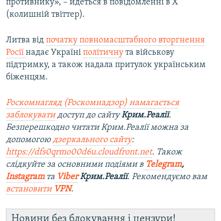
противнику», – йдеться в повідомленні в Х
(колишній твіттер).
Литва від
початку повномасштабного вторгнення
Росії
надає Україні
політичну
та військову
підтримку, а також надала притулок українським
біженцям.
Роскомнагляд (Роскомнадзор) намагається
заблокувати
доступ до сайту
Крим.Реалії
.
Безперешкодно читати Крим.Реалії можна за
допомогою
дзеркального сайту
:
https://dfs0qrmo00d6u.cloudfront.net
. Також
слідкуйте за основними подіями в
Telegram
,
Instagram
та
Viber
Крим.Реалії
. Рекомендуємо вам
встановити
VPN
.
Новини без блокування і цензури!