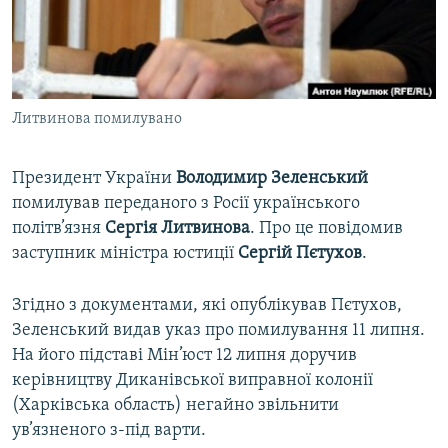
ВІДЕОУРОКИ «ELIFBE»
Русский
СВІДЧЕННЯ ОКУПАЦІЇ
Qırımtatar
УКРАЇНСЬКА ПРОБЛЕМА КРИМУ
Литвинова помилувано
ДОЛУЧАЙСЯ!
ІНФОГРАФІКА
Президент України
Володимир Зеленський
помилував переданого з Росії українського
Усі сайти RFE/RL
політв’язня
Сергія Литвинова
. Про це повідомив
заступник міністра юстиції
Сергій Пєтухов
.
Згідно з документами, які опублікував Пєтухов,
Зеленський видав указ про помилування 11 липня.
На його підставі Мін’юст 12 липня доручив
керівництву Диканівської виправної колонії
(Харківська область) негайно звільнити
ув’язненого з-під варти.