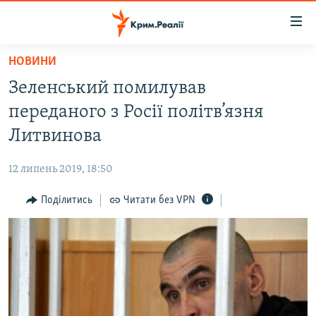
Доступність
посилання
Перейти
НОВИНИ
до
НОВИНИ
Зеленський помилував
основного
ВОДА.КРИМ
матеріалу
переданого з Росії політв’язня
ВІДЕО ТА ФОТО
Перейти
Литвинова
до
ПОЛІТИКА
основної
12 липень 2019, 18:50
БЛОГИ
навігації
Перейти
Поділитись
Читати без VPN
ПОГЛЯД
до
ІНТЕРВ'Ю
пошуку
ВСЕ ЗА ДЕНЬ
СПЕЦПРОЕКТИ
ЯК ОБІЙТИ БЛОКУВАННЯ
ДЕПОРТАЦІЯ