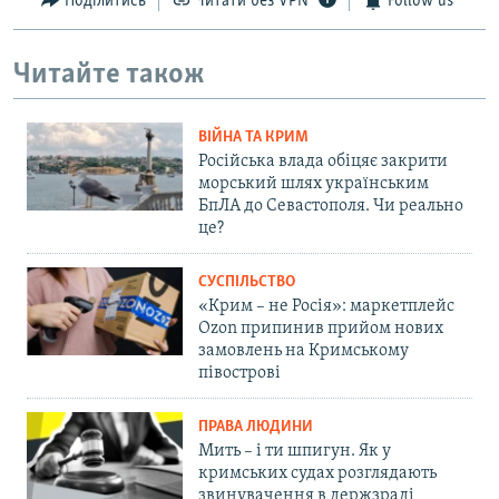
Поділитись
Читати без VPN
Follow us
Читайте також
ВІЙНА ТА КРИМ
Російська влада обіцяє закрити
морський шлях українським
БпЛА до Севастополя. Чи реально
це?
СУСПІЛЬСТВО
«Крим – не Росія»: маркетплейс
Ozon припинив прийом нових
замовлень на Кримському
півострові
ПРАВА ЛЮДИНИ
Мить – і ти шпигун. Як у
кримських судах розглядають
звинувачення в держзраді