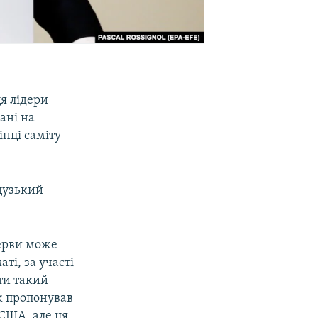
я лідери
ані на
інці саміту
цузький
рерви може
і, за участі
сти такий
ож пропонував
 США, але ця