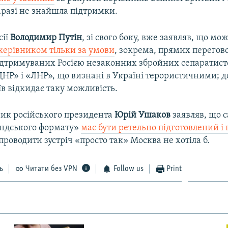
аразі не знайшла підтримки.
ії
Володимир Путін
, зі свого боку, вже заявляв, що мо
керівником тільки за умови
, зокрема, прямих перегово
дтримуваних Росією незаконних збройних сепаратис
ДНР» і «ЛНР», що визнані в Україні терористичними; д
в відкидає таку можливість.
ик російського президента
Юрій Ушаков
заявляв, що с
ндського формату»
має бути ретельно підготовлений і
 проводити зустріч «просто так» Москва не хотіла б.
ь
Читати без VPN
Follow us
Print