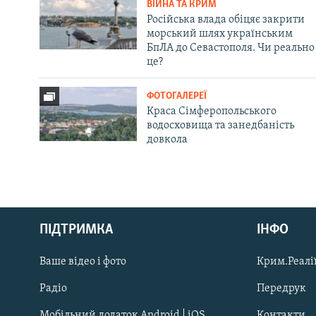
ВІЙНА ТА КРИМ
Російська влада обіцяє закрити
морський шлях українським
БпЛА до Севастополя. Чи реально
це?
ФОТОГАЛЕРЕЇ
Краса Сімферопольського
водосховища та занедбаність
довкола
Русский
ПІДТРИМКА
ІНФО
Qırımtatar
Ваше відео і фото
Крим.Реалії
ДОЛУЧАЙСЯ!
Радіо
Передрук
Мобільний додаток Android | iOS
Контакти