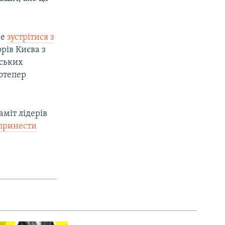
же
зустрітися з
рів Києва з
тських
отепер
аміт лідерів
 принести