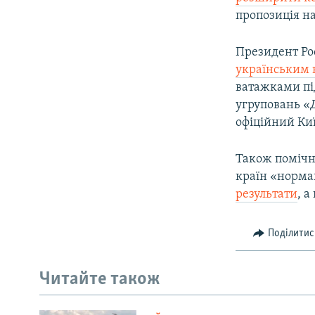
пропозиція н
Президент Рос
українським 
ватажками пі
угруповань «
офіційний Киї
Також помічн
країн «норма
результати
, а
Поділитис
Читайте також