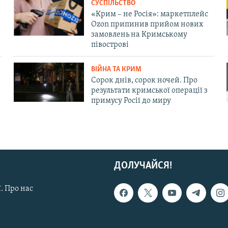
СУСПІЛЬСТВО
«Крим – не Росія»: маркетплейс
Ozon припинив прийом нових
замовлень на Кримському
півострові
ВІЙНА ТА КРИМ
Сорок днів, сорок ночей. Про
результати кримської операції з
примусу Росії до миру
ДОЛУЧАЙСЯ!
. Про нас