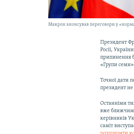
Макрон анонсував переговори у «норм
Президент Фр
Росії, Україн
припинення бо
«Групи семи» 
Точної дати 
президент не 
Останніми ти
вже ближчим 
керівників Ук
саміт виступ
розширити ко