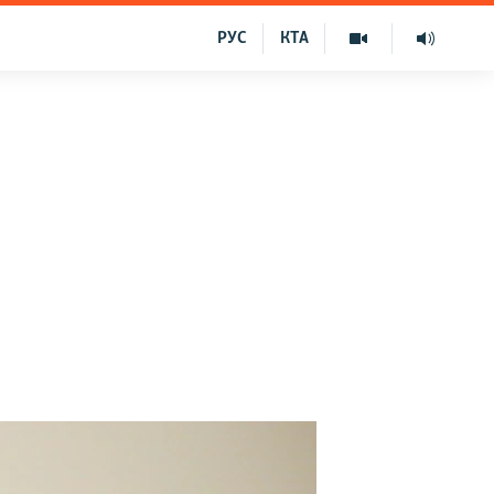
РУС
КТА