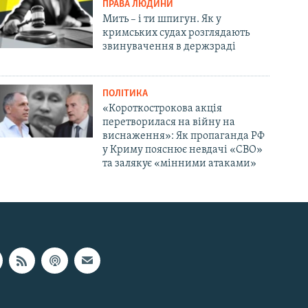
ПРАВА ЛЮДИНИ
Мить – і ти шпигун. Як у
кримських судах розглядають
звинувачення в держзраді
ПОЛІТИКА
«Короткострокова акція
перетворилася на війну на
виснаження»: Як пропаганда РФ
у Криму пояснює невдачі «СВО»
та залякує «мінними атаками»