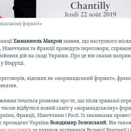
андському форматі»
анції
Емманюель Макрон
заявив, що наступного місяц
и, Німеччини та Франції проведуть переговори, спрямов
йових дій на сході України. Про це він сказав наприк
у Біарріці.
переговорів, відомих як «нормандський формат», фран
вказав.
жнями точаться розмови про те, що після тривалої пе
часом відбутися новий саміт у «нормандському» формат
раїни, Франції, Німеччини і Росії. Із закликами прове
ає президент України
Володимир Зеленський
. Він так
ло учасників
за рахунок керівників Великої Британії і