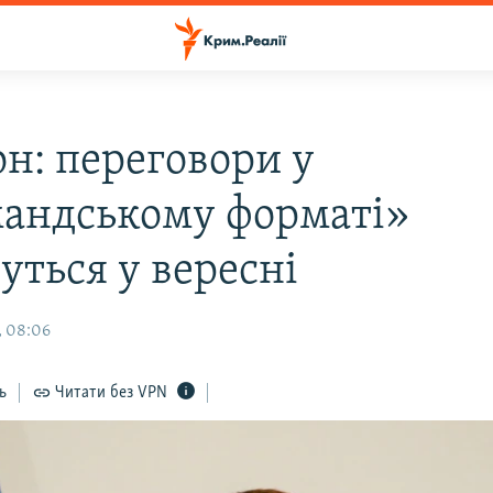
н: переговори у
андському форматі»
уться у вересні
, 08:06
ь
Читати без VPN