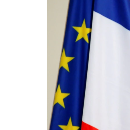
ВІДЕОУРОКИ «ELIFBE»
СВІДЧЕННЯ ОКУПАЦІЇ
УКРАЇНСЬКА ПРОБЛЕМА КРИМУ
ІНФОГРАФІКА