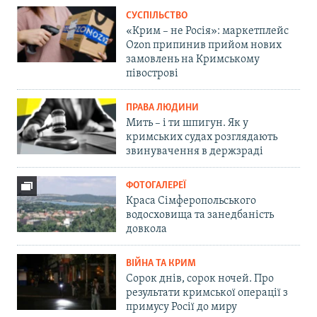
СУСПІЛЬСТВО
«Крим – не Росія»: маркетплейс
Ozon припинив прийом нових
замовлень на Кримському
півострові
ПРАВА ЛЮДИНИ
Мить – і ти шпигун. Як у
кримських судах розглядають
звинувачення в держзраді
ФОТОГАЛЕРЕЇ
Краса Сімферопольського
водосховища та занедбаність
довкола
ВІЙНА ТА КРИМ
Сорок днів, сорок ночей. Про
результати кримської операції з
примусу Росії до миру