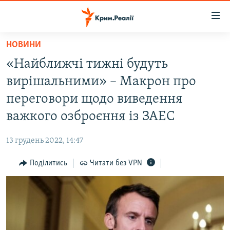
Доступність
посилання
Перейти
НОВИНИ
до
НОВИНИ
«Найближчі тижні будуть
основного
ВОДА.КРИМ
матеріалу
вирішальними» – Макрон про
ВІДЕО ТА ФОТО
Перейти
переговори щодо виведення
до
ПОЛІТИКА
важкого озброєння із ЗАЕС
основної
БЛОГИ
навігації
13 грудень 2022, 14:47
Перейти
ПОГЛЯД
до
Поділитись
Читати без VPN
ІНТЕРВ'Ю
пошуку
ВСЕ ЗА ДЕНЬ
СПЕЦПРОЕКТИ
ЯК ОБІЙТИ БЛОКУВАННЯ
ДЕПОРТАЦІЯ