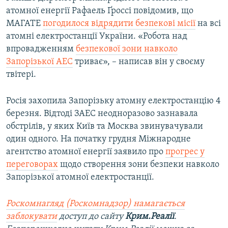
атомної енергії Рафаель Ґроссі повідомив, що
МАГАТЕ
погодилося відрядити безпекові місії
на всі
атомні електростанції України. «Робота над
впровадженням
безпекової зони навколо
Запорізької АЕС
триває», – написав він у своєму
твітері.
Росія захопила Запорізьку атомну електростанцію 4
березня. Відтоді ЗАЕС неодноразово зазнавала
обстрілів, у яких Київ та Москва звинувачували
один одного. На початку грудня Міжнародне
агентство атомної енергії заявило про
прогрес у
переговорах
щодо створення зони безпеки навколо
Запорізької атомної електростанції.
Роскомнагляд (Роскомнадзор) намагається
заблокувати
доступ до сайту
Крим.Реалії
.