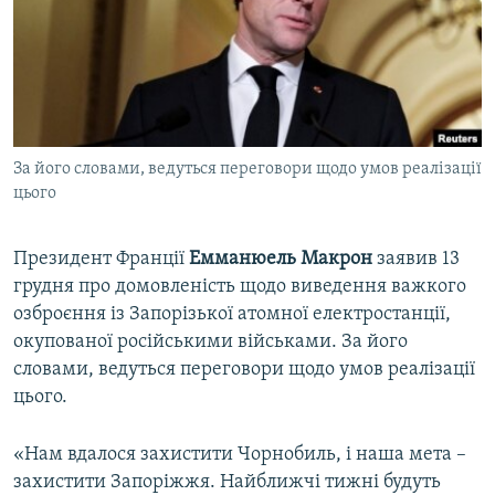
ВІДЕОУРОКИ «ELIFBE»
Русский
СВІДЧЕННЯ ОКУПАЦІЇ
Qırımtatar
УКРАЇНСЬКА ПРОБЛЕМА КРИМУ
ДОЛУЧАЙСЯ!
ІНФОГРАФІКА
За його словами, ведуться переговори щодо умов реалізації
цього
Усі сайти RFE/RL
Президент Франції
Емманюель Макрон
заявив 13
грудня про домовленість щодо виведення важкого
озброєння із Запорізької атомної електростанції,
окупованої російськими військами. За його
словами, ведуться переговори щодо умов реалізації
цього.
«Нам вдалося захистити Чорнобиль, і наша мета –
захистити Запоріжжя. Найближчі тижні будуть