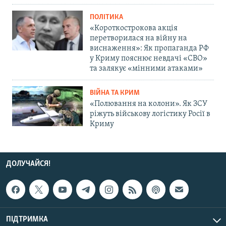
ПОЛІТИКА
«Короткострокова акція
перетворилася на війну на
виснаження»: Як пропаганда РФ
у Криму пояснює невдачі «СВО»
та залякує «мінними атаками»
ВІЙНА ТА КРИМ
«Полювання на колони». Як ЗСУ
ріжуть військову логістику Росії в
Криму
ДОЛУЧАЙСЯ!
ПІДТРИМКА