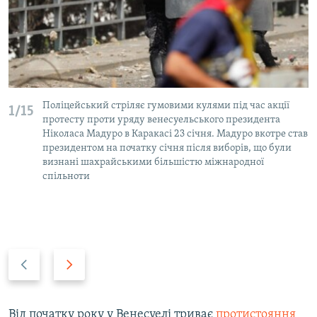
Поліцейський стріляє гумовими кулями під час акції
1/15
протесту проти уряду венесуельського президента
Ніколаса Мадуро в Каракасі 23 січня. Мадуро вкотре став
президентом на початку січня після виборів, що були
визнані шахрайськими більшістю міжнародної
спільноти
P
N
r
e
e
x
v
t
Від початку року у Венесуелі триває
протистояння