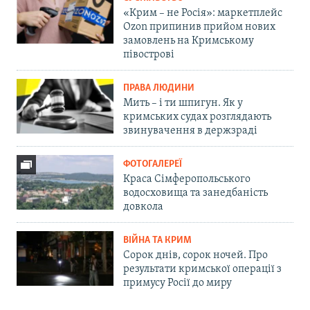
«Крим – не Росія»: маркетплейс
Ozon припинив прийом нових
замовлень на Кримському
півострові
ПРАВА ЛЮДИНИ
Мить – і ти шпигун. Як у
кримських судах розглядають
звинувачення в держзраді
ФОТОГАЛЕРЕЇ
Краса Сімферопольського
водосховища та занедбаність
довкола
ВІЙНА ТА КРИМ
Сорок днів, сорок ночей. Про
результати кримської операції з
примусу Росії до миру