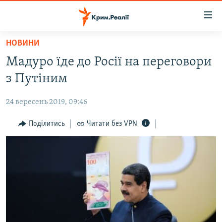
Доступність
посилання
Перейти
НОВИНИ
до
НОВИНИ
Мадуро їде до Росії на переговори
основного
ВОДА.КРИМ
матеріалу
з Путіним
ВІДЕО ТА ФОТО
Перейти
до
24 вересень 2019, 09:46
ПОЛІТИКА
основної
БЛОГИ
Поділитись
Читати без VPN
навігації
Перейти
ПОГЛЯД
до
ІНТЕРВ'Ю
пошуку
ВСЕ ЗА ДЕНЬ
СПЕЦПРОЕКТИ
ЯК ОБІЙТИ БЛОКУВАННЯ
ДЕПОРТАЦІЯ