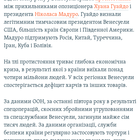
i
s
між прихильниками опозиціонера
Хуана Гуайдо
і
o
l
президента
Ніколаса Мадуро
. Гуайдо визнали
u
i
легітимним тимчасовим президентом Венесуели
s
d
США, більшість країн Європи і Південної Америки.
s
e
Мадуро підтримують Росія, Китай, Туреччина,
l
Іран, Куба і Болівія.
i
d
На тлі протистояння триває глибока економічна
e
криза, в результаті якої з країни виїхали понад
чотири мільйони людей. У всіх регіонах Венесуели
спостерігається дефіцит харчів та інших товарів.
За даними ООН, за останні півтора року в результаті
спецоперацій, скоєних збройними угрупованнями
та спецслужбами Венесуели, загинули майже сім
тисяч людей. За даними організації, служби
безпеки країни регулярно застосовують тортури і