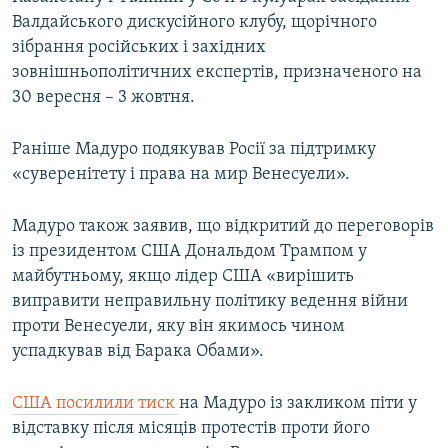
Валдайського дискусійного клубу, щорічного
зібрання російських і західних
зовнішньополітичних експертів, призначеного на
30 вересня – 3 жовтня.
Раніше Мадуро подякував Росії за підтримку
«суверенітету і права на мир Венесуели».
Мадуро також заявив, що відкритий до переговорів
із президентом США Дональдом Трампом у
майбутньому, якщо лідер США «вирішить
виправити неправильну політику ведення війни
проти Венесуели, яку він якимось чином
успадкував від Барака Обами».
США посилили тиск
на Мадуро із закликом піти у
відставку після місяців протестів проти його