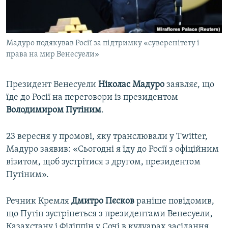
ВІДЕОУРОКИ «ELIFBE»
Русский
СВІДЧЕННЯ ОКУПАЦІЇ
Qırımtatar
Мадуро подякував Росії за підтримку «суверенітету і
УКРАЇНСЬКА ПРОБЛЕМА КРИМУ
права на мир Венесуели»
ДОЛУЧАЙСЯ!
ІНФОГРАФІКА
Президент Венесуели
Ніколас Мадуро
заявляє, що
їде до Росії на переговори із президентом
Володимиром Путіним
.
Усі сайти RFE/RL
23 вересня у промові, яку транслювали у Twitter,
Мадуро заявив: «Сьогодні я їду до Росії з офіційним
візитом, щоб зустрітися з другом, президентом
Путіним».
Речник Кремля
Дмитро Пєсков
раніше повідомив,
що Путін зустрінеться з президентами Венесуели,
Казахстану і Філіппін у Сочі в кулуарах засідання