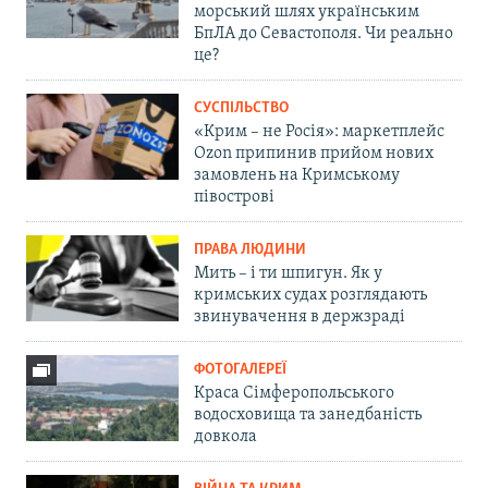
морський шлях українським
БпЛА до Севастополя. Чи реально
це?
СУСПІЛЬСТВО
«Крим – не Росія»: маркетплейс
Ozon припинив прийом нових
замовлень на Кримському
півострові
ПРАВА ЛЮДИНИ
Мить – і ти шпигун. Як у
кримських судах розглядають
звинувачення в держзраді
ФОТОГАЛЕРЕЇ
Краса Сімферопольського
водосховища та занедбаність
довкола