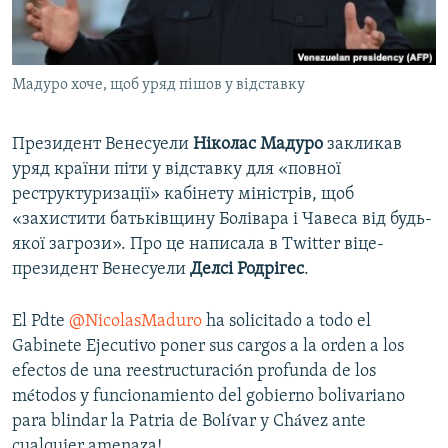
ВІДЕОУРОКИ «ELIFBE»
Русский
СВІДЧЕННЯ ОКУПАЦІЇ
Qırımtatar
Мадуро хоче, щоб уряд пішов у відставку
УКРАЇНСЬКА ПРОБЛЕМА КРИМУ
ДОЛУЧАЙСЯ!
ІНФОГРАФІКА
Президент Венесуели
Ніколас Мадуро
закликав
уряд країни піти у відставку для «повної
реструктуризації» кабінету міністрів, щоб
Усі сайти RFE/RL
«захистити батьківщину Болівара і Чавеса від будь-
якої загрози». Про це написала в Twitter віце-
президент Венесуели
Делсі Родрігес
.
El Pdte
@NicolasMaduro
ha solicitado a todo el
Gabinete Ejecutivo poner sus cargos a la orden a los
efectos de una reestructuración profunda de los
métodos y funcionamiento del gobierno bolivariano
para blindar la Patria de Bolívar y Chávez ante
cualquier amenaza!