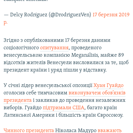
— Delcy Rodríguez (@DrodriguezVen)
17 березня 2019
р.
Згідно з опублікованими 17 березня даними
соціологічного
опитування
, проведеного
венесуельською компанією Meganálisis, майже 89
відсотків жителів Венесуели висловилися за те, щоб
президент країни і уряд пішли у відставку.
У січні лідер венесуельської опозиції
Хуан Гуайдо
оголосив себе тимчасовим
виконувачем обов’язків
президента
і закликав до проведення незалежних
виборів. Гуайдо
підтримали США
, багато країн
Латинської Америки і більшість країн Євросоюзу.
Чинного президента
Ніколаса Мадуро
вважають