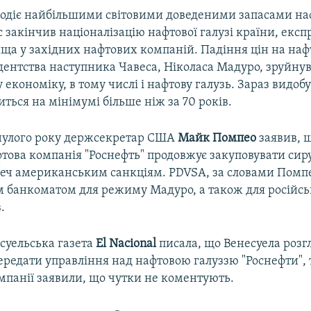
лодіє найбільшими світовими доведеними запасами на
с закінчив націоналізацію нафтової галузі країни, ек
ища у західних нафтових компаній. Падіння цін на на
дентства наступника Чавеса, Ніколаса Мадуро, зруйну
 економіку, в тому числі і нафтову галузь. Зараз видоб
иться на мінімумі більше ніж за 70 років.
нулого року держсекретар США
Майк Помпео
заявив, 
това компанія "Роснефть" продовжує закуповувати сиру
еч американським санкціям. PDVSA, за словами Помпе
 банкоматом для режиму Мадуро, а також для російсь
.
суельська газета
El Nacional
писала, що Венесуела розг
редати управління над нафтовою галуззю "Роснефти", т
мпанії заявили, що чутки не коментують.