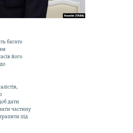
ють багато
іям
асів його
 до
алістів,
ю
 щоб дати
вати частину
трапити під