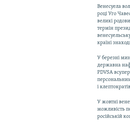
Венесуела во
році Уго Чаве
великі родов
термін прези
венесуельську
країні знаход
У березні ми
державна наф
PDVSA всупер
персональним
і клептократів
У жовтні вене
можливість пе
російській ко