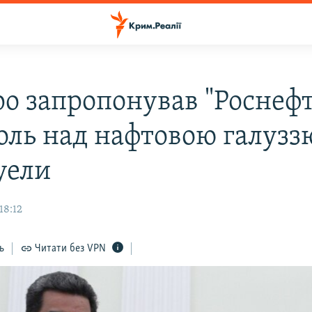
о запропонував "Роснеф
оль над нафтовою галузз
уели
18:12
ь
Читати без VPN