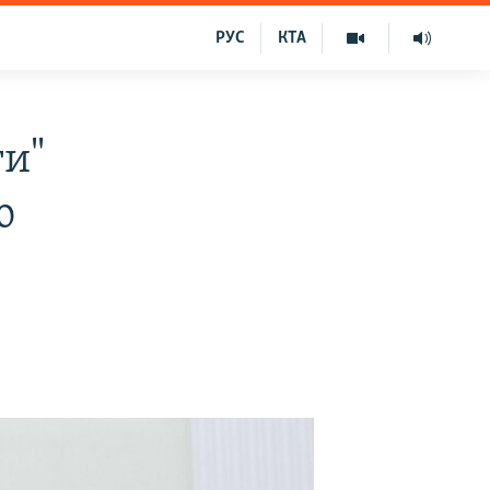
РУС
КТА
ти"
ю