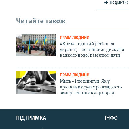
Поділитис
Читайте також
ПРАВА ЛЮДИНИ
«Крим – єдиний регіон, де
українці – меншість»: дискусія
навколо нової пам'ятної дати
ПРАВА ЛЮДИНИ
Мить – і ти шпигун. Як у
кримських судах розглядають
звинувачення в держзраді
Русский
ПІДТРИМКА
ІНФО
Qırımtatar