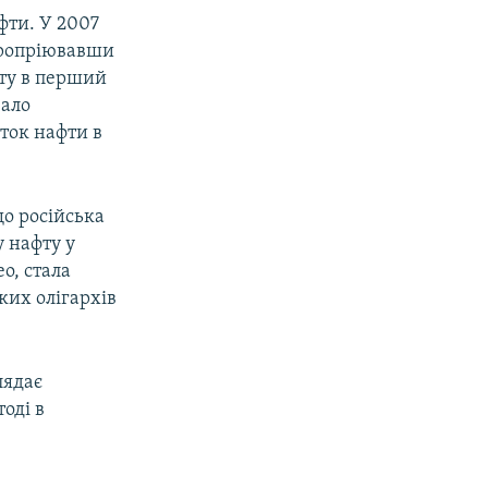
фти. У 2007
спропріювавши
фту в перший
вало
уток нафти в
що російська
 нафту у
о, стала
ких олігархів
лядає
оді в