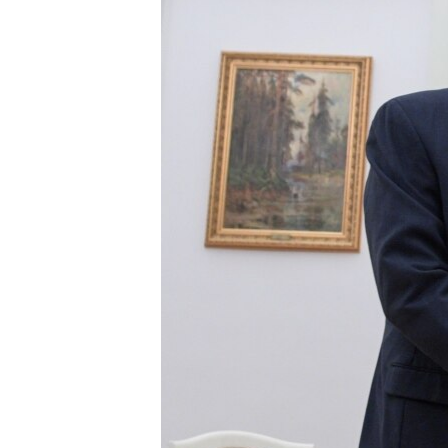
ВІДЕОУРОКИ «ELIFBE»
СВІДЧЕННЯ ОКУПАЦІЇ
УКРАЇНСЬКА ПРОБЛЕМА КРИМУ
ІНФОГРАФІКА