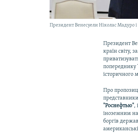
Президент Венесуели Ніколас Мадуро і 
Президент В
країн світу,
приватизувати
попереднику
історичного 
Про пропозиц
представники
"Роснефтью"
,
іноземним на
боргів держа
американські 