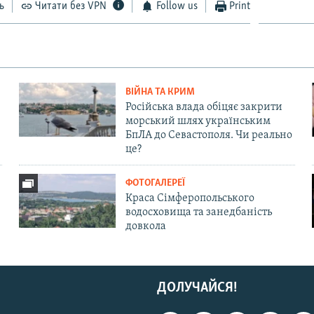
ь
Читати без VPN
Follow us
Print
ВІЙНА ТА КРИМ
Російська влада обіцяє закрити
морський шлях українським
БпЛА до Севастополя. Чи реально
це?
ФОТОГАЛЕРЕЇ
Краса Сімферопольського
водосховища та занедбаність
довкола
ДОЛУЧАЙСЯ!