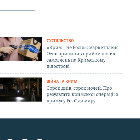
СУСПІЛЬСТВО
«Крим – не Росія»: маркетплейс
Ozon припинив прийом нових
замовлень на Кримському
півострові
ВІЙНА ТА КРИМ
Сорок днів, сорок ночей. Про
результати кримської операції з
примусу Росії до миру