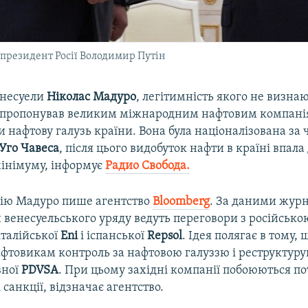
президент Росії Володимир Путін
енесуели
Ніколас Мадуро
, легітимність якого не визна
 запропонував великим міжнародним нафтовим компан
 нафтову галузь країни. Вона була націоналізована за ч
Уго Чавеса
, після цього видобуток нафти в країні впала
мінімуму, інформує
Радио Свобода.
ію Мадуро пише агентство
Bloomberg
. За даними журн
 венесуельського уряду ведуть переговори з російсько
 італійської
Eni
і іспанської
Repsol
. Ідея полягає в тому,
фтовикам контроль за нафтовою галуззю і реструктуру
вної
PDVSA
. При цьому західні компанії побоюються по
санкції, відзначає агентство.