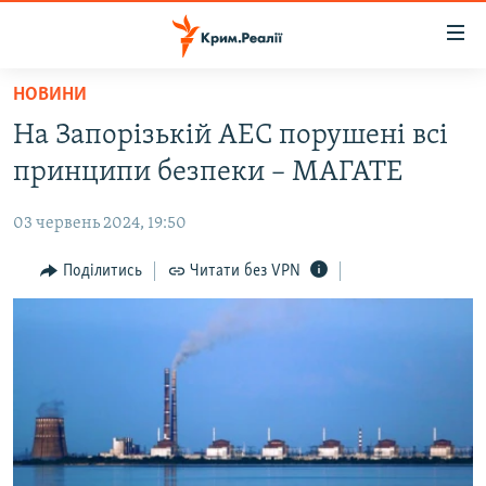
Доступність
посилання
Перейти
НОВИНИ
до
НОВИНИ
На Запорізькій АЕС порушені всі
основного
ВОДА.КРИМ
матеріалу
принципи безпеки – МАГАТЕ
ВІДЕО ТА ФОТО
Перейти
до
03 червень 2024, 19:50
ПОЛІТИКА
основної
БЛОГИ
Поділитись
Читати без VPN
навігації
Перейти
ПОГЛЯД
до
ІНТЕРВ'Ю
пошуку
ВСЕ ЗА ДЕНЬ
СПЕЦПРОЕКТИ
ЯК ОБІЙТИ БЛОКУВАННЯ
ДЕПОРТАЦІЯ