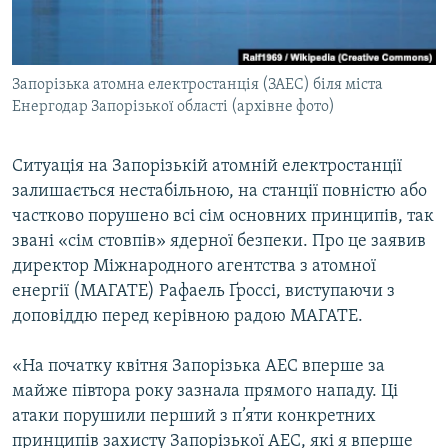
ВІДЕОУРОКИ «ELIFBE»
Русский
СВІДЧЕННЯ ОКУПАЦІЇ
Qırımtatar
Запорізька атомна електростанція (ЗАЕС) біля міста
УКРАЇНСЬКА ПРОБЛЕМА КРИМУ
Енергодар Запорізької області (архівне фото)
ДОЛУЧАЙСЯ!
ІНФОГРАФІКА
Ситуація на Запорізькій атомній електростанції
залишається нестабільною, на станції повністю або
частково порушено всі сім основних принципів, так
Усі сайти RFE/RL
звані «сім стовпів» ядерної безпеки. Про це заявив
директор Міжнародного агентства з атомної
енергії (МАГАТЕ) Рафаель Ґроссі, виступаючи з
доповіддю перед керівною радою МАГАТЕ.
«На початку квітня Запорізька АЕС вперше за
майже півтора року зазнала прямого нападу. Ці
атаки порушили перший з п’яти конкретних
принципів захисту Запорізької АЕС, які я вперше