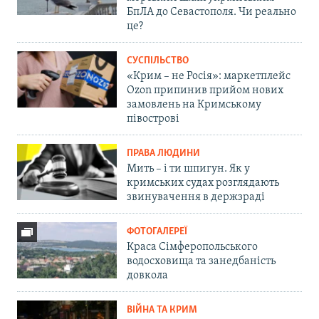
БпЛА до Севастополя. Чи реально
це?
СУСПІЛЬСТВО
«Крим – не Росія»: маркетплейс
Ozon припинив прийом нових
замовлень на Кримському
півострові
ПРАВА ЛЮДИНИ
Мить – і ти шпигун. Як у
кримських судах розглядають
звинувачення в держзраді
ФОТОГАЛЕРЕЇ
Краса Сімферопольського
водосховища та занедбаність
довкола
ВІЙНА ТА КРИМ