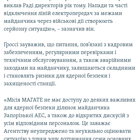
виклав Раді директорів рік тому. Напади та часті
відключення ліній електропередач за межами
майданчика через військові дії створюють
серйозну ситуацію», – зазначив він.
Ґроссі зауважив, що питання, пов’язані з кадровим
забезпеченням, регулярними перевірками і
технічним обслуговуванням, а також аварійними
заходами на майданчику, залишаються складними
і становлять ризики для ядерної безпеки і
захищеності станції.
«Місія МАГАТЕ не має доступу до деяких важливих
для ядерної безпеки ділянок майданчика
Запорізької АЕС, а також до відкритих дискусій з
усім відповідним персоналом. Це заважає
Агентству неупереджено та неухильно оцінювати
ситуацію з точки зору дотримання семи основних