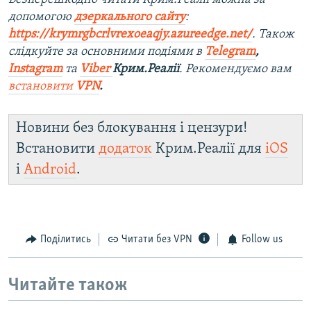
допомогою
дзеркального сайту
:
https://krymrgbcrlvrexoeaqjy.azureedge.net/
. Також
слідкуйте за основними подіями в
Telegram
,
Instagram
та
Viber
Крим.Реалії
. Рекомендуємо вам
встановити
VPN
.
Новини без блокування і цензури!
Встановити
додаток
Крим.Реалії для
iOS
і
Android
.
Поділитись
Читати без VPN
Follow us
Читайте також