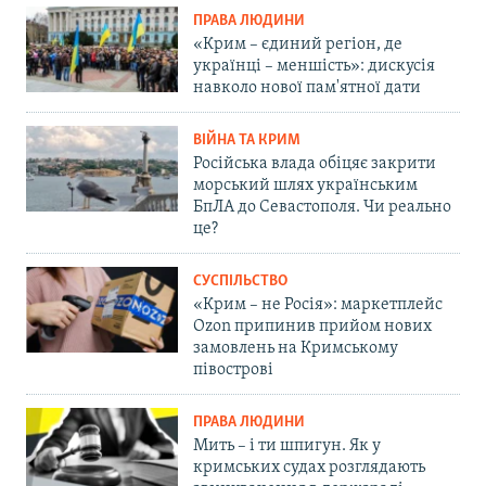
ПРАВА ЛЮДИНИ
«Крим – єдиний регіон, де
українці – меншість»: дискусія
навколо нової пам'ятної дати
ВІЙНА ТА КРИМ
Російська влада обіцяє закрити
морський шлях українським
БпЛА до Севастополя. Чи реально
це?
СУСПІЛЬСТВО
«Крим – не Росія»: маркетплейс
Ozon припинив прийом нових
замовлень на Кримському
півострові
ПРАВА ЛЮДИНИ
Мить – і ти шпигун. Як у
кримських судах розглядають