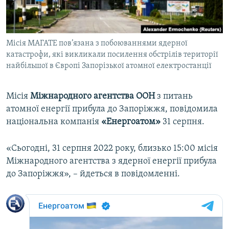
ВІДЕОУРОКИ «ELIFBE»
Русский
СВІДЧЕННЯ ОКУПАЦІЇ
Qırımtatar
Місія МАГАТЕ пов’язана з побоюваннями ядерної
УКРАЇНСЬКА ПРОБЛЕМА КРИМУ
катастрофи, які викликали посилення обстрілів території
ДОЛУЧАЙСЯ!
ІНФОГРАФІКА
найбільшої в Європі Запорізької атомної електростанції
Місія
Міжнародного агентства ООН
з питань
атомної енергії прибула до Запоріжжя, повідомила
Усі сайти RFE/RL
національна компанія
«Енергоатом»
31 серпня.
«Сьогодні, 31 серпня 2022 року, близько 15:00 місія
Міжнародного агентства з ядерної енергії прибула
до Запоріжжя», – йдеться в повідомленні.