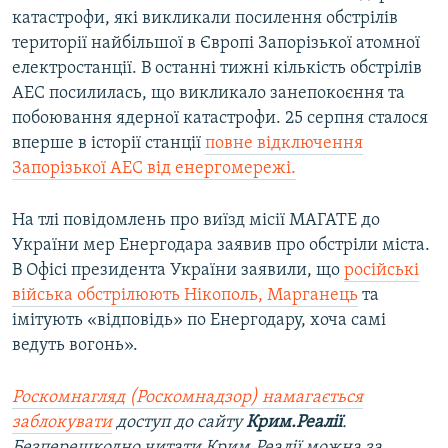
катастрофи, які викликали посилення обстрілів
території найбільшої в Європі Запорізької атомної
електростанції. В останні тижні кількість обстрілів
АЕС посилилась, що викликало занепокоєння та
побоювання ядерної катастрофи. 25 серпня сталося
вперше в історії станції
повне відключення
Запорізької АЕС від енергомережі.
На тлі повідомлень про виїзд місії МАГАТЕ до
України мер Енергодара заявив про обстріли міста.
В Офісі президента України заявили, що
російські
війська обстрілюють Нікополь, Марганець
та
імітують «відповідь» по Енергодару, хоча самі
ведуть вогонь».
Роскомнагляд (Роскомнадзор) намагається
заблокувати
доступ до сайту
Крим.Реалії
.
Безперешкодно читати Крим.Реалії можна за