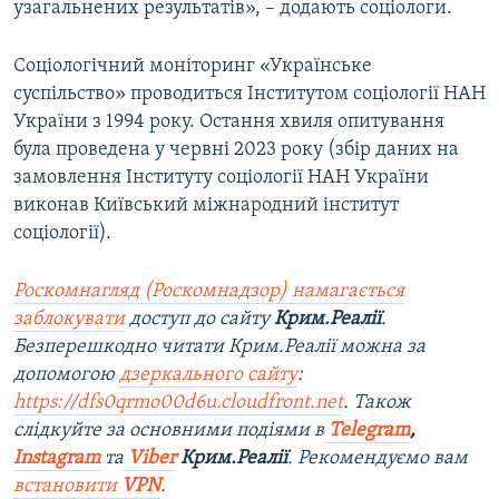
узагальнених результатів», – додають соціологи.
Соціологічний моніторинг «Українське
суспільство» проводиться Інститутом соціології НАН
України з 1994 року. Остання хвиля опитування
була проведена у червні 2023 року (збір даних на
замовлення Інституту соціології НАН України
виконав Київський міжнародний інститут
соціології).
Роскомнагляд (Роскомнадзор) намагається
заблокувати
доступ до сайту
Крим.Реалії
.
Безперешкодно читати Крим.Реалії можна за
допомогою
дзеркального сайту
:
https://dfs0qrmo00d6u.cloudfront.net
. Також
слідкуйте за основними подіями в
Telegram
,
Instagram
та
Viber
Крим.Реалії
. Рекомендуємо вам
встановити
VPN
.