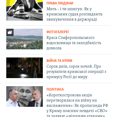
ПРАВА ЛЮДИНИ
Мить – і ти шпигун. Як у
кримських судах розглядають
звинувачення в держзраді
ФОТОГАЛЕРЕЇ
Краса Сімферопольського
водосховища та занедбаність
довкола
ВІЙНА ТА КРИМ
Сорок днів, сорок ночей. Про
результати кримської операції з
примусу Росії до миру
ПОЛІТИКА
«Короткострокова акція
перетворилася на війну на
виснаження»: Як пропаганда РФ
у Криму пояснює невдачі «СВО»
та залякує «мінними атаками»