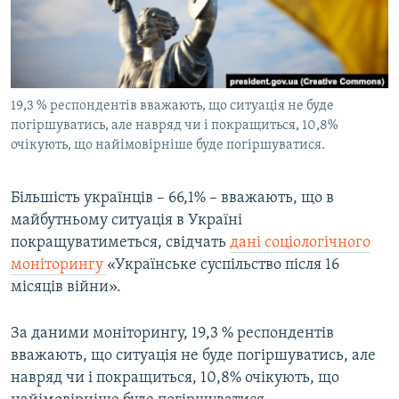
ВІДЕОУРОКИ «ELIFBE»
Русский
СВІДЧЕННЯ ОКУПАЦІЇ
Qırımtatar
УКРАЇНСЬКА ПРОБЛЕМА КРИМУ
19,3 % респондентів вважають, що ситуація не буде
ДОЛУЧАЙСЯ!
ІНФОГРАФІКА
погіршуватись, але навряд чи і покращиться, 10,8%
очікують, що найімовірніше буде погіршуватися.
Усі сайти RFE/RL
Більшість українців – 66,1% – вважають, що в
майбутньому ситуація в Україні
покращуватиметься, свідчать
дані соціологічного
моніторингу
«Українське суспільство після 16
місяців війни».
За даними моніторингу, 19,3 % респондентів
вважають, що ситуація не буде погіршуватись, але
навряд чи і покращиться, 10,8% очікують, що