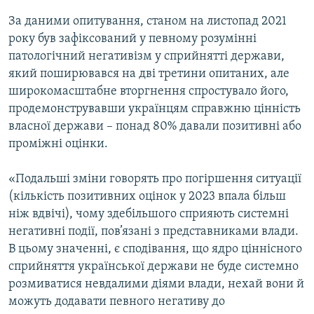
За даними опитування, станом на листопад 2021
року був зафіксований у певному розумінні
патологічний негативізм у сприйнятті держави,
який поширювався на дві третини опитаних, але
широкомасштабне вторгнення спростувало його,
продемонструвавши українцям справжню цінність
власної держави – понад 80% давали позитивні або
проміжні оцінки.
«Подальші зміни говорять про погіршення ситуації
(кількість позитивних оцінок у 2023 впала більш
ніж вдвічі), чому здебільшого сприяють системні
негативні події, пов’язані з представниками влади.
В цьому значенні, є сподівання, що ядро ціннісного
сприйняття української держави не буде системно
розмиватися невдалими діями влади, нехай вони й
можуть додавати певного негативу до