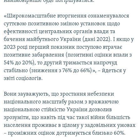
найімовірніше буде погіршуватися.
«Широкомасштабне вторгнення ознаменувалося
суттєвою позитивною зміною установок щодо
ефективності центральних органів влади та
бачення майбутнього України (дані 2022). І якщо у
2023 році перший показник поступово втрачає
позитивне забарвлення (позитивні оцінки впали з
54% до 20%), то другий тримається напрочуд
стабільно (зниження з 76% до 66%)», – йдеться у
звіті соціологів.
Вони зауважують, що зростання небезпеки
національного масштабу разом з вражаючою
національною стійкістю України дозволив
зрозуміти, що навіть під час такої війни більшість
населення проживає в цілому у задовільних умовах
– проміжних оцінок дотримується близько 60%.