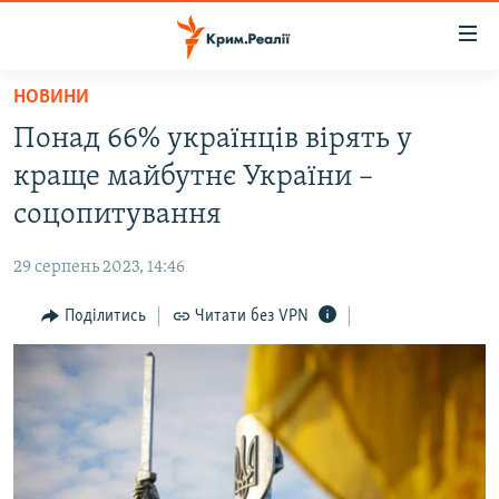
Доступність
посилання
Перейти
НОВИНИ
до
НОВИНИ
Понад 66% українців вірять у
основного
ВОДА.КРИМ
матеріалу
краще майбутнє України –
ВІДЕО ТА ФОТО
Перейти
соцопитування
до
ПОЛІТИКА
основної
29 серпень 2023, 14:46
БЛОГИ
навігації
Перейти
Поділитись
Читати без VPN
ПОГЛЯД
до
ІНТЕРВ'Ю
пошуку
ВСЕ ЗА ДЕНЬ
СПЕЦПРОЕКТИ
ЯК ОБІЙТИ БЛОКУВАННЯ
ДЕПОРТАЦІЯ