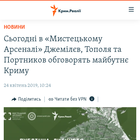
Доступність
посилання
Перейти
НОВИНИ
до
НОВИНИ
Сьогодні в «Мистецькому
основного
ВОДА.КРИМ
матеріалу
Арсеналі» Джемілєв, Тополя та
ВІДЕО ТА ФОТО
Перейти
Портников обговорять майбутнє
до
ПОЛІТИКА
Криму
основної
БЛОГИ
навігації
24 квітень 2019, 10:24
Перейти
ПОГЛЯД
до
Поділитись
Читати без VPN
ІНТЕРВ'Ю
пошуку
ВСЕ ЗА ДЕНЬ
СПЕЦПРОЕКТИ
ЯК ОБІЙТИ БЛОКУВАННЯ
ДЕПОРТАЦІЯ