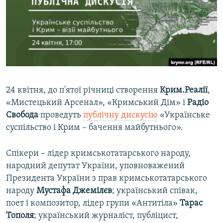
ВІДЕОУРОКИ «ELIFBE»
Русский
СВІДЧЕННЯ ОКУПАЦІЇ
Qırımtatar
УКРАЇНСЬКА ПРОБЛЕМА КРИМУ
ДОЛУЧАЙСЯ!
ІНФОГРАФІКА
24 квітня, до п'ятої річниці створення
Крим.Реалії
,
«Мистецький Арсенал», «Кримський Дім» і
Радіо
Усі сайти RFE/RL
Свобода
проведуть
публічну дискусію
«Українське
суспільство і Крим – бачення майбутнього».
Спікери – лідер кримськотатарського народу,
народний депутат України, уповноважений
Президента України з прав кримськотатарського
народу
Мустафа Джемілєв
; український співак,
поет і композитор, лідер групи «Антитіла»
Тарас
Тополя
; український журналіст, публіцист,