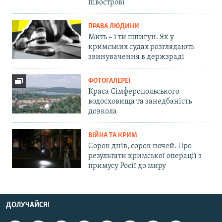
півострові
ПРАВА ЛЮДИНИ
Мить – і ти шпигун. Як у
кримських судах розглядають
звинувачення в держзраді
ФОТОГАЛЕРЕЇ
Краса Сімферопольського
водосховища та занедбаність
довкола
ВІЙНА ТА КРИМ
Сорок днів, сорок ночей. Про
результати кримської операції з
примусу Росії до миру
ДОЛУЧАЙСЯ!