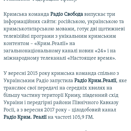
Кримська команда
Радіо Свобода
випускає три
інформаційних сайти: російською, українською та
кримськотатарською мовами, готує дві щотижневі
телевізійні програми з унікальним кримським
контентом – «Крим.Реалії» на
загальнонаціональному каналі новин «24» і на
міжнародному телеканалі «Настоящее время».
У вересні 2015 року кримська команда спільно з
Українським Радіо запустила
Радіо Крим.Реалії
, яке
транслює свої передачі на середніх хвилях на
більшу частину території Криму, південний схід
України і передгірні райони Північного Кавказу
Росії, а з вересня 2017 року – цілодобовий канал
Радіо Крим. Реалії
на частоті 105,9 FM.