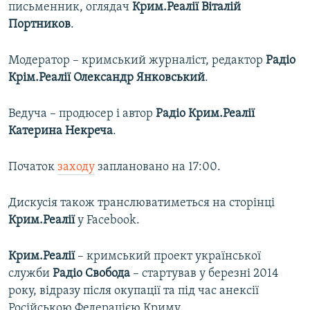
письменник, оглядач
Крим.Реалії Віталій
Портников
.
Модератор – кримський журналіст, редактор
Радіо
Крім.Реалії Олександр Янковський
.
Ведуча – продюсер і автор
Радіо Крим.Реалії
Катерина Некреча
.
Початок
заходу
заплановано на 17:00.
Дискусія також транслюватиметься на сторінці
Крим.Реалії
у Facebook.
Крим.Реалії
– кримський проект української
служби
Радіо Свобода
– стартував у березні 2014
року, відразу після окупації та під час анексії
Російською Федерацією Криму.