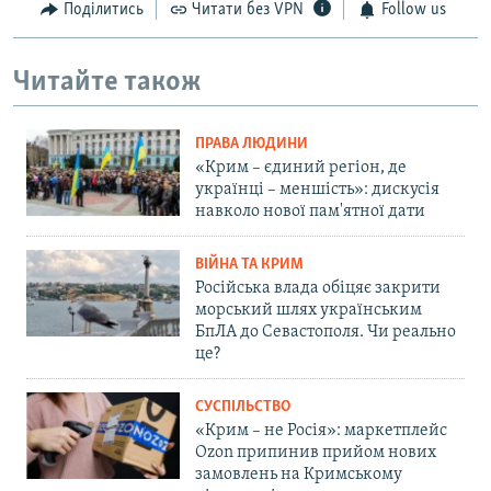
Поділитись
Читати без VPN
Follow us
Читайте також
ПРАВА ЛЮДИНИ
«Крим – єдиний регіон, де
українці – меншість»: дискусія
навколо нової пам'ятної дати
ВІЙНА ТА КРИМ
Російська влада обіцяє закрити
морський шлях українським
БпЛА до Севастополя. Чи реально
це?
СУСПІЛЬСТВО
«Крим – не Росія»: маркетплейс
Ozon припинив прийом нових
замовлень на Кримському