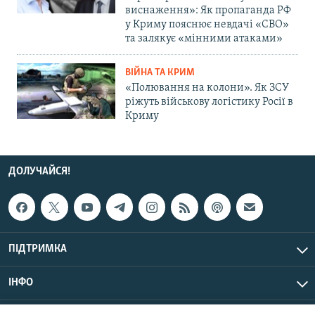
виснаження»: Як пропаганда РФ
у Криму пояснює невдачі «СВО»
та залякує «мінними атаками»
ВІЙНА ТА КРИМ
«Полювання на колони». Як ЗСУ
ріжуть військову логістику Росії в
Криму
ДОЛУЧАЙСЯ!
ПІДТРИМКА
ІНФО