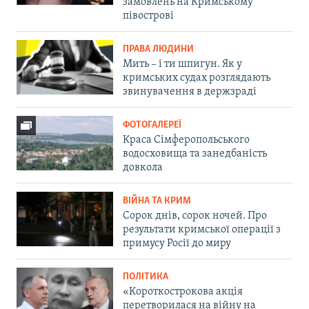
замовлень на Кримському
півострові
ПРАВА ЛЮДИНИ
Мить – і ти шпигун. Як у
кримських судах розглядають
звинувачення в держзраді
ФОТОГАЛЕРЕЇ
Краса Сімферопольського
водосховища та занедбаність
довкола
ВІЙНА ТА КРИМ
Сорок днів, сорок ночей. Про
результати кримської операції з
примусу Росії до миру
ПОЛІТИКА
«Короткострокова акція
перетворилася на війну на