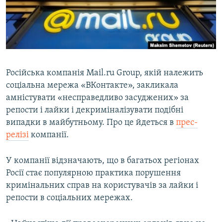
ВІДЕОУРОКИ «ELIFBE»
Русский
СВІДЧЕННЯ ОКУПАЦІЇ
Qırımtatar
УКРАЇНСЬКА ПРОБЛЕМА КРИМУ
ДОЛУЧАЙСЯ!
ІНФОГРАФІКА
Російська компанія Mail.ru Group, якій належить
соціальна мережа «ВКонтакте», закликала
амністувати «несправедливо засуджених» за
Усі сайти RFE/RL
репости і лайки і декриміналізувати подібні
випадки в майбутньому. Про це йдеться в
прес-
релізі
компанії.
У компанії відзначають, що в багатьох регіонах
Росії стає популярною практика порушення
кримінальних справ на користувачів за лайки і
репости в соціальних мережах.