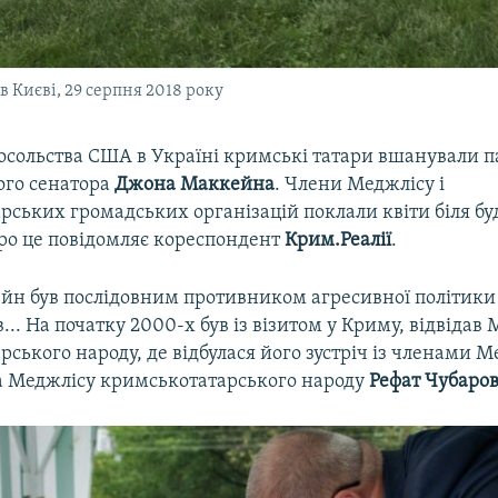
в Києві, 29 серпня 2018 року
посольства США в Україні кримські татари вшанували п
го сенатора
Джона Маккейна
. Члени Меджлісу і
ських громадських організацій поклали квіти біля буд
Про це повідомляє кореспондент
Крим.Реалії
.
н був послідовним противником агресивної політики 
.. На початку 2000-х був із візитом у Криму, відвідав
ського народу, де відбулася його зустріч із членами М
ва Меджлісу кримськотатарського народу
Рефат Чубаро