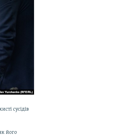
исті сусідів
як його