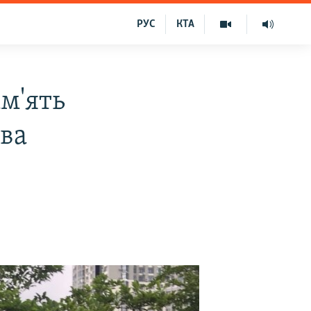
РУС
КТА
м'ять
ва