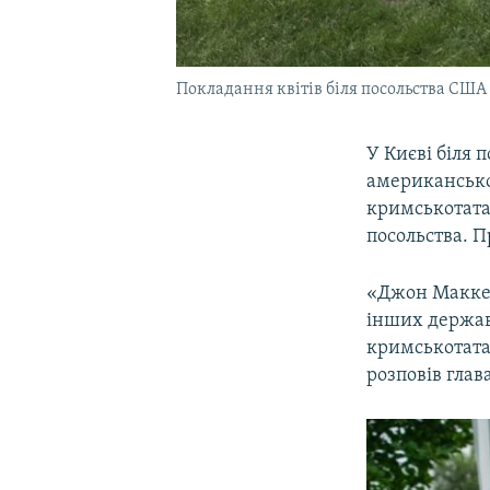
Покладання квітів біля посольства США 
У Києві біля 
американсько
кримськотатар
посольства. 
«Джон Маккей
інших держав.
кримськотатар
розповів гла