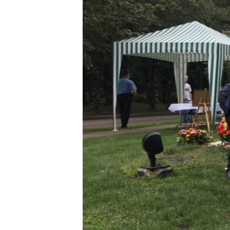
ВІДЕОУРОКИ «ELIFBE»
СВІДЧЕННЯ ОКУПАЦІЇ
УКРАЇНСЬКА ПРОБЛЕМА КРИМУ
ІНФОГРАФІКА