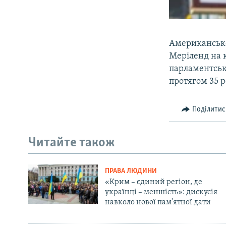
Американсько
Меріленд на 
парламентськ
протягом 35 р
Поділитис
Читайте також
ПРАВА ЛЮДИНИ
«Крим – єдиний регіон, де
українці – меншість»: дискусія
навколо нової пам'ятної дати