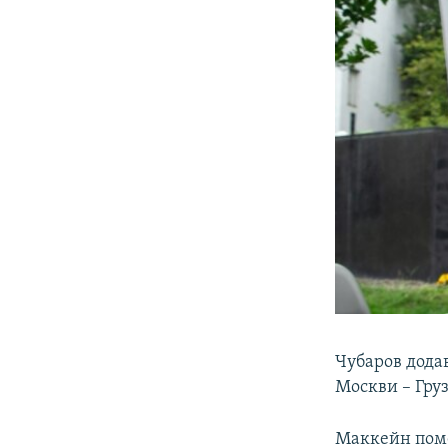
Чубаров додав
Москви – Грузі
Маккейн помер