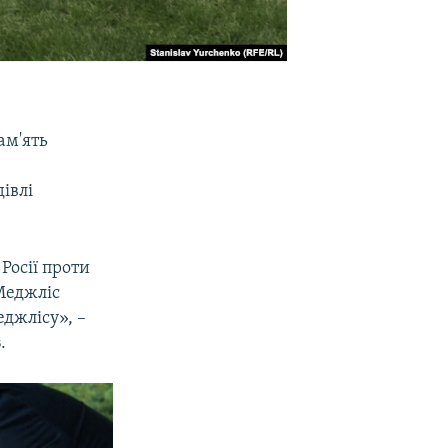
ам'ять
івлі
Росії проти
 Меджліс
еджлісу», –
в
.