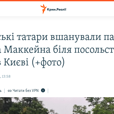
ькі татари вшанували па
 Маккейна біля посольст
 Києві (+фото)
 13:58
ь
Читати без VPN