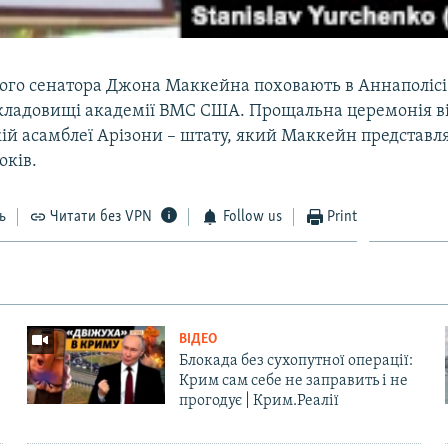
го сенатора Джона Маккейна поховають в Аннаполісі
кладовищі академії ВМС США. Прощальна церемонія ві
ій асамблеї Арізони – штату, який Маккейн представля
оків.
ь
Читати без VPN
Follow us
Print
ВІДЕО
Блокада без сухопутної операції:
Крим сам себе не заправить і не
прогодує | Крим.Реалії