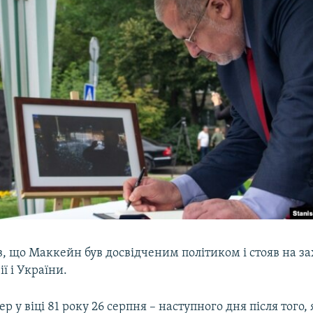
, що Маккейн був досвідченим політиком і стояв на зах
ї і України.
 у віці 81 року 26 серпня – наступного дня після того, 