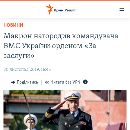
Доступність
посилання
Перейти
НОВИНИ
до
НОВИНИ
Макрон нагородив командувача
основного
ВОДА.КРИМ
матеріалу
ВМС України орденом «За
ВІДЕО ТА ФОТО
Перейти
заслуги»
до
ПОЛІТИКА
основної
30 листопад 2019, 16:45
БЛОГИ
навігації
Перейти
Поділитись
Читати без VPN
ПОГЛЯД
до
ІНТЕРВ'Ю
пошуку
ВСЕ ЗА ДЕНЬ
СПЕЦПРОЕКТИ
ЯК ОБІЙТИ БЛОКУВАННЯ
ДЕПОРТАЦІЯ