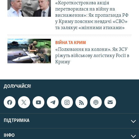
«Короткострокова акція
перетворилася на війну на
виснаження»: Як пропаганда РФ
у Криму пояснює невдачі «СВО»
та залякує «мінними атаками»
ВІЙНА ТА КРИМ
«Полювання на колони». Як ЗСУ
ріжуть військову логістику Росії в
Криму
ДОЛУЧАЙСЯ!
ПІДТРИМКА
ІНФО