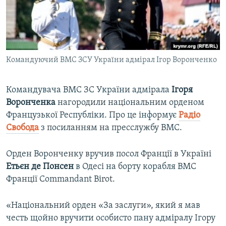
ВІДЕОУРОКИ «ELIFBE»
Русский
СВІДЧЕННЯ ОКУПАЦІЇ
Qırımtatar
УКРАЇНСЬКА ПРОБЛЕМА КРИМУ
Командуючий ВМС ЗСУ України адмірал Ігор Воронченко
ДОЛУЧАЙСЯ!
ІНФОГРАФІКА
Командувача ВМС ЗС України адмірала
Ігоря
Воронченка
нагородили національним орденом
Усі сайти RFE/RL
Французької Республіки. Про це інформує
Радіо
Свобода
з посиланням на пресслужбу ВМС.
Орден Воронченку вручив посол Франції в Україні
Етьєн де Понсен
в Одесі на борту корабля ВМС
Франції Commandant Birot.
«Національний орден «За заслуги», який я мав
честь щойно вручити особисто пану адміралу Ігору