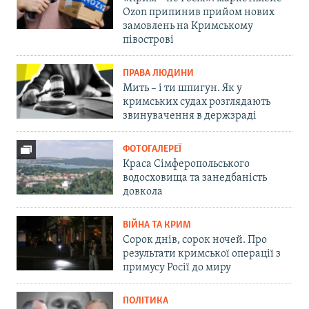
Ozon припинив прийом нових
замовлень на Кримському
півострові
ПРАВА ЛЮДИНИ
Мить – і ти шпигун. Як у
кримських судах розглядають
звинувачення в держзраді
ФОТОГАЛЕРЕЇ
Краса Сімферопольського
водосховища та занедбаність
довкола
ВІЙНА ТА КРИМ
Сорок днів, сорок ночей. Про
результати кримської операції з
примусу Росії до миру
ПОЛІТИКА