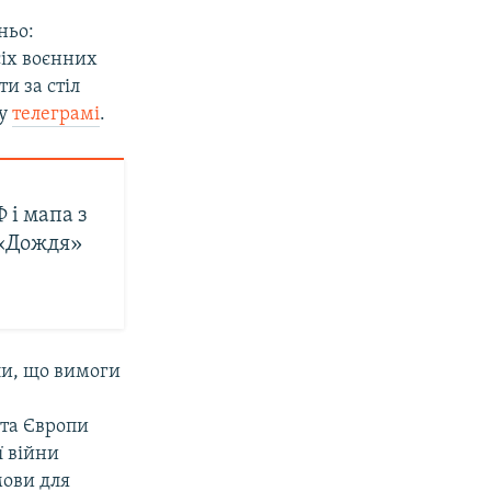
ньо:
сіх воєнних
и за стіл
 у
телеграмі
.
 і мапа з
 «Дождя»
и, що вимоги
шта Європи
ї війни
мови для