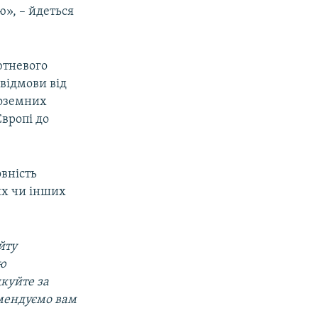
ю», – йдеться
лютневого
відмови від
ноземних
Європі до
вність
их чи інших
йту
ою
дкуйте за
мендуємо вам