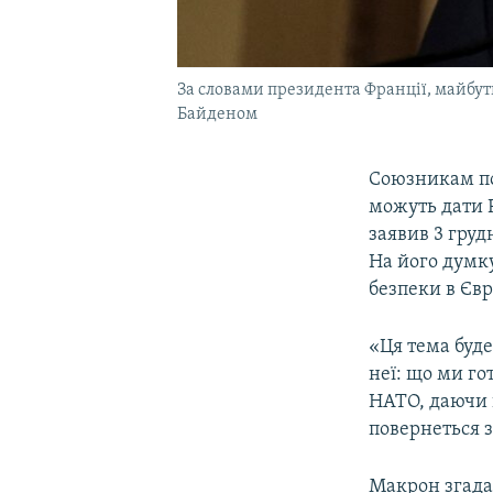
За словами президента Франції, майбут
Байденом
Союзникам по
можуть дати Р
заявив 3 груд
На його думку
безпеки в Євр
«Ця тема буде
неї: що ми г
НАТО, даючи п
повернеться з
Макрон згада