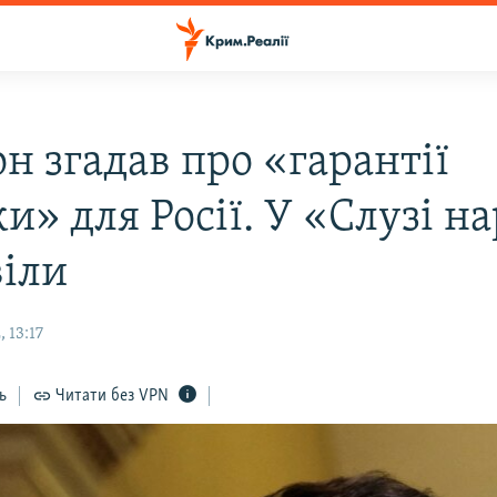
н згадав про «гарантії
и» для Росії. У «Слузі н
віли
 13:17
ь
Читати без VPN