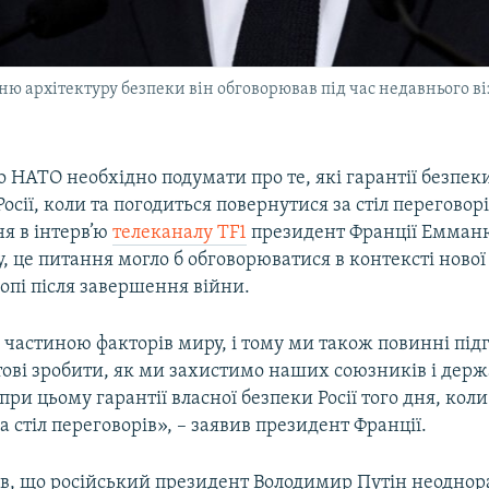
ню архітектуру безпеки він обговорював під час недавнього в
 НАТО необхідно подумати про те, які гарантії безпек
осії, коли та погодиться повернутися за стіл переговор
ня в інтерв’ю
телеканалу TF1
президент Франції Емман
, це питання могло б обговорюватися в контексті нової
опі після завершення війни.
 частиною факторів миру, і тому ми також повинні під
отові зробити, як ми захистимо наших союзників і дер
ри цьому гарантії власної безпеки Росії того дня, коли
а стіл переговорів», – заявив президент Франції.
в, що російський президент Володимир Путін неоднор