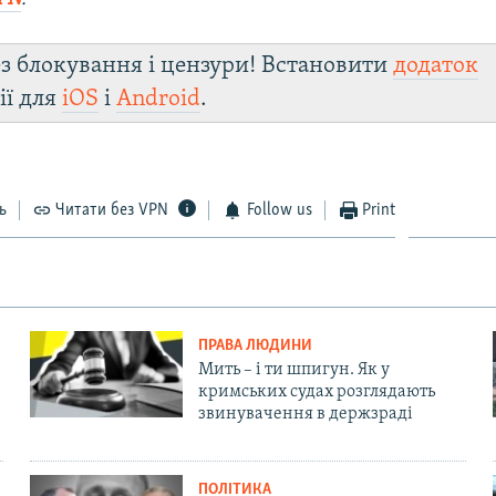
з блокування і цензури! Встановити
додаток
ії для
iOS
і
Android
.
ь
Читати без VPN
Follow us
Print
ПРАВА ЛЮДИНИ
Мить – і ти шпигун. Як у
кримських судах розглядають
звинувачення в держзраді
ПОЛІТИКА