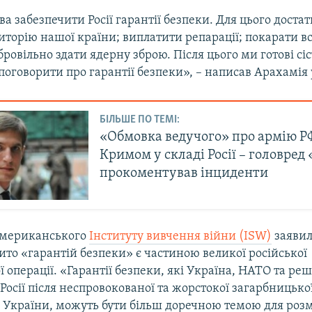
ва забезпечити Росії гарантії безпеки. Для цього достат
торію нашої країни; виплатити репарації; покарати в
бровільно здати ядерну зброю. Після цього ми готові сіст
 поговорити про гарантії безпеки», – написав Арахамія
БІЛЬШЕ ПО ТЕМІ:
«Обмовка ведучого» про армію РФ
Кримом у складі Росії – головред
прокоментував інциденти
американського
Інституту вивчення війни (ISW)
заявил
бито «гарантій безпеки» є частиною великої російської
 операції. «Гарантії безпеки, які Україна, НАТО та ре
Росії після неспровокованої та жорстокої загарбницько
 України, можуть бути більш доречною темою для роз