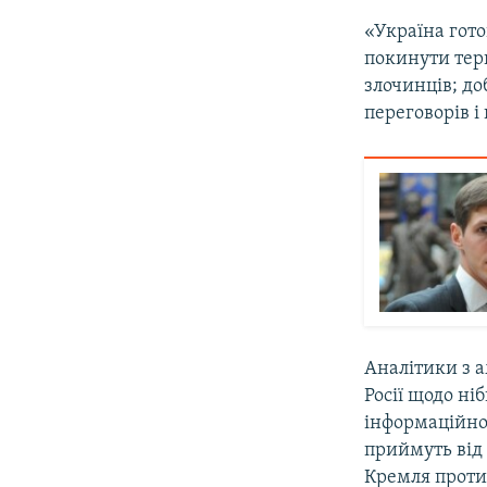
«Україна гото
покинути тери
злочинців; до
переговорів і
Аналітики з 
Росії щодо ні
інформаційної
приймуть від 
Кремля проти