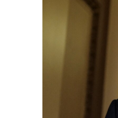
ВІДЕОУРОКИ «ELIFBE»
СВІДЧЕННЯ ОКУПАЦІЇ
УКРАЇНСЬКА ПРОБЛЕМА КРИМУ
ІНФОГРАФІКА