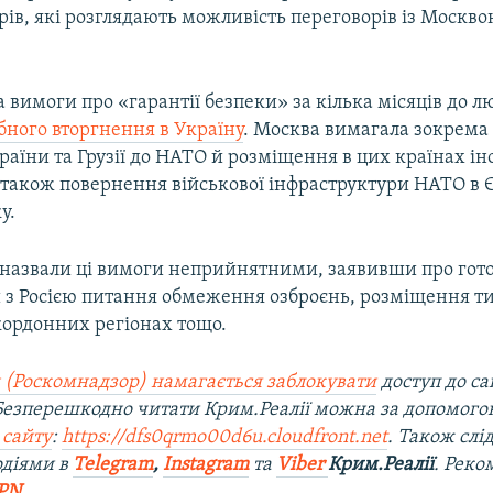
рів, які розглядають можливість переговорів із Москво
а вимоги про «гарантії безпеки» за кілька місяців до 
ного вторгнення в Україну
. Москва вимагала зокрема 
раїни та Грузії до НАТО й розміщення в цих країнах і
 також повернення військової інфраструктури НАТО в 
у.
назвали ці вимоги неприйнятними, заявивши про гото
 з Росією питання обмеження озброєнь, розміщення т
кордонних регіонах тощо.
 (Роскомнадзор) намагається заблокувати
доступ до са
 Безперешкодно читати Крим.Реалії можна за допомог
 сайту
:
https://dfs0qrmo00d6u.cloudfront.net
. Також слі
одіями в
Telegram
,
Instagram
та
Viber
Крим.Реалії
. Ре
ко
PN
.