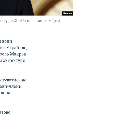
ізиту до США із президентом Джо
и вони
ів з Україною,
юель Макрон.
 архітектури
готуватися до
жави-члени
 вона
азово