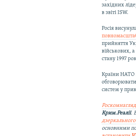
західних ліде
в звіті ISW.
Росія висунул
повномасштаб
прийняття Ук
військових, а
стану 1997 рок
Країни НАТО 
обговорювати
систем у при
Роскомнагляд
Крим.Реалії
.
дзеркального
основними п
встановити
V