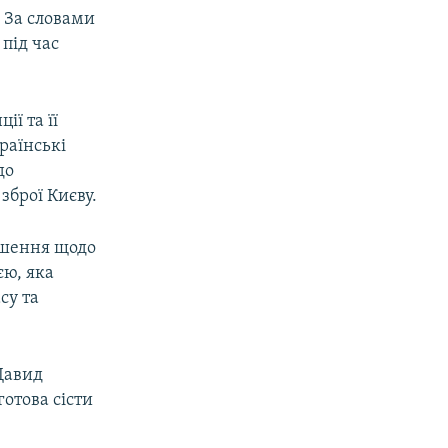
 За словами
під час
ї та її
раїнські
до
зброї Києву.
ішення щодо
єю, яка
су та
 Давид
отова сісти