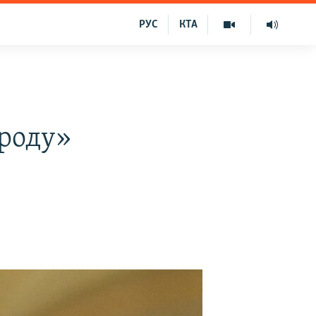
РУС
КТА
ароду»