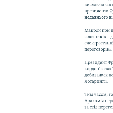
висловлював 
президента Фр
недавнього в
Макрон при ц
союзників – д
електростанці
переговорів».
Президент Фр
кордонів своє
добивалася п
Лотарингії.
Тим часом, го
Арахамія пере
за стіл перего