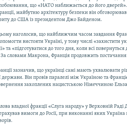
побоювання, що «НАТО наближається до його дверей».
анції, майбутню архітектуру безпеки він обговорював 
ізиту до США із президентом Джо Байденом.
ьому наголосив, що найближчим часом завдання Франці
опомогти вистояти Україні, у тому числі «захистити ук
ї» та «підготуватися до того дня, коли всі повернуться 
 За словами Макрона, Франція продовжить постачання 
анції зазначив, що українці самі мають ухвалювати р
ї держави. Він провів паралелі між Україною та Франці
овернення захоплених нацистською Німеччиною Ельза
лова владної фракції «Слуга народу» у Верховній Раді
рахував вимоги до Росії, при виконанні яких Україна г
ворів.