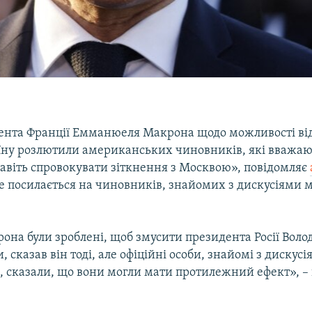
ента Франції Емманюеля Макрона щодо можливості ві
аїну розлютили американських чиновників, які вважаю
авіть спровокувати зіткнення з Москвою», повідомляє
ке посилається на чиновників, знайомих з дискусіями 
она були зроблені, щоб змусити президента Росії Вол
, сказав він тоді, але офіційні особи, знайомі з диску
, сказали, що вони могли мати протилежний ефект», – 