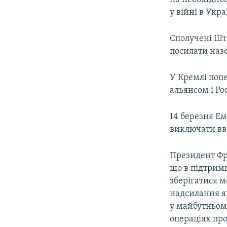
у війні в Укра
Сполучені Шта
посилати назе
У Кремлі поп
альянсом і Р
14 березня Е
виключати вве
Президент Фр
що в підтримц
зберігатися м
надсилання я
у майбутньому
операціях про