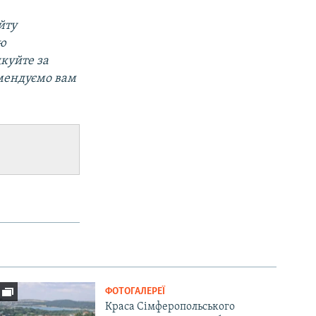
йту
ою
дкуйте за
омендуємо вам
ФОТОГАЛЕРЕЇ
Краса Сімферопольського