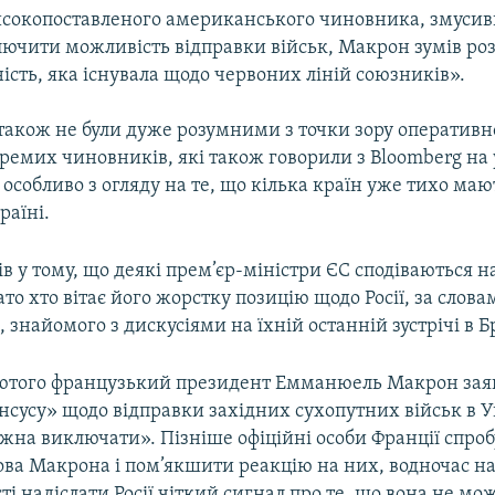
исокопоставленого американського чиновника, змуси
ючити можливість відправки військ, Макрон зумів роз
сть, яка існувала щодо червоних ліній союзників».
також не були дуже розумними з точки зору оперативн
кремих чиновників, які також говорили з Bloomberg на
 особливо з огляду на те, що кілька країн уже тихо ма
раїні.
в у тому, що деякі прем’єр-міністри ЄС сподіваються н
то хто вітає його жорстку позицію щодо Росії, за слова
 знайомого з дискусіями на їхній останній зустрічі в Б
ютого французький президент Емманюель Макрон заяв
сусу» щодо відправки західних сухопутних військ в У
жна виключати». Пізніше офіційні особи Франції спро
лова Макрона і пом’якшити реакцію на них, водночас 
ті надіслати Росії чіткий сигнал про те, що вона не м