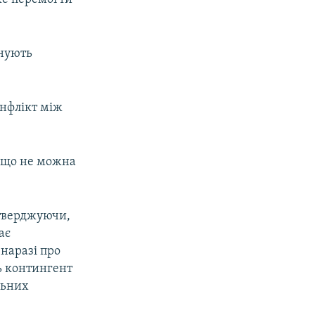
анують
онфлікт між
, що не можна
стверджуючи,
ає
наразі про
ь контингент
льних