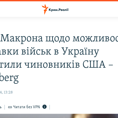
 Макрона щодо можливос
авки військ в Україну
тили чиновників CША –
berg
, 13:28
ь
Читати без VPN