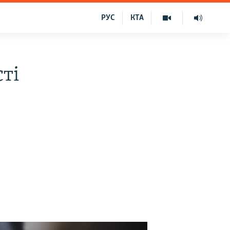
РУС
КТА
ті