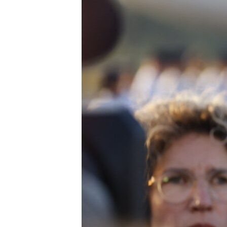
ВІДЕОУРОКИ «ELIFBE»
СВІДЧЕННЯ ОКУПАЦІЇ
УКРАЇНСЬКА ПРОБЛЕМА КРИМУ
ІНФОГРАФІКА