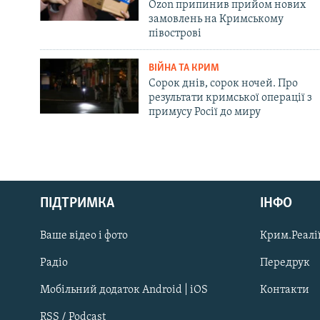
Ozon припинив прийом нових
замовлень на Кримському
півострові
ВІЙНА ТА КРИМ
Сорок днів, сорок ночей. Про
результати кримської операції з
примусу Росії до миру
Русский
ПІДТРИМКА
ІНФО
Qırımtatar
Ваше відео і фото
Крим.Реалії
ДОЛУЧАЙСЯ!
Радіо
Передрук
Мобільний додаток Android | iOS
Контакти
RSS / Podcast