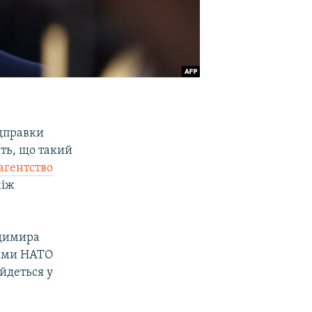
дправки
ть, що такий
агентство
між
одимира
сіями НАТО
йдеться у