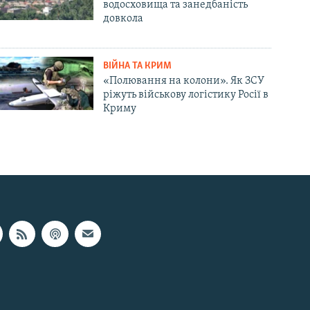
водосховища та занедбаність
довкола
ВІЙНА ТА КРИМ
«Полювання на колони». Як ЗСУ
ріжуть військову логістику Росії в
Криму