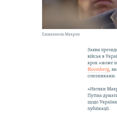
Емманюель Макрон
Заяви презид
військ в Укр
крок «може н
Bloomberg
, я
союзниками.
«Натяки Макр
Путіна думати
щодо України
публікації.