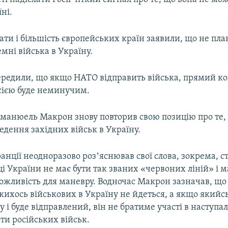
їні.
ти і більшість європейських країн заявили, що не пл
мні війська в Україну.
ередили, що якщо НАТО відправить війська, прямий к
осією буде неминучим.
мманюель Макрон знову повторив свою позицію про те
дення західних військ в Україну.
анції неодноразово розʼяснював свої слова, зокрема, 
і України не має бути так званих «червоних ліній» і м
ожливість для маневру. Водночас Макрон зазначав, що 
кихось військових в Україну не йдеться, а якщо якийс
 і буде відправлений, він не братиме участі в наступа
ти російських військ.