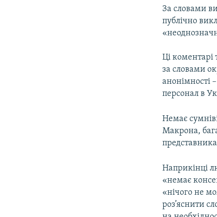
За словами в
публічно викл
«неоднозначні
Ці коментарі 
за словами о
анонімності –
персонал в Ук
Немає сумніві
Макрона, бага
представника,
Наприкінці л
«немає консен
«нічого не мо
роз’яснити с
на необхіднос