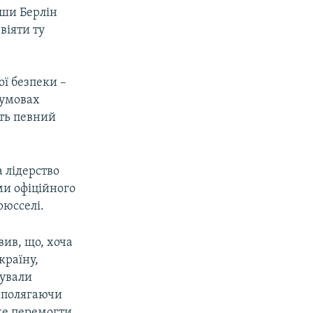
вши Берлін
віяти ту
ої безпеки –
 умовах
ють певний
а лідерство
ми офіційного
рюсселі.
ив, що, хоча
країну,
бували
наполягаючи
оже перемогти