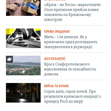
«Крим – не Росія»: маркетплейс
Ozon припинив прийом нових
замовлень на Кримському
півострові
ПРАВА ЛЮДИНИ
Мить – і ти шпигун. Як у
кримських судах розглядають
звинувачення в держзраді
ФОТОГАЛЕРЕЇ
Краса Сімферопольського
водосховища та занедбаність
довкола
ВІЙНА ТА КРИМ
Сорок днів, сорок ночей. Про
результати кримської операції з
примусу Росії до миру