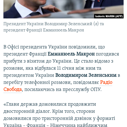
ВІДЕОУРОКИ «ELIFBE»
Русский
СВІДЧЕННЯ ОКУПАЦІЇ
Qırımtatar
Президент України Володимир Зеленський (л) та
УКРАЇНСЬКА ПРОБЛЕМА КРИМУ
президент Франції Емманюель Макрон
ДОЛУЧАЙСЯ!
ІНФОГРАФІКА
В Офісі президента України повідомили, що
президент Франції
Емманюель Макрон
погодився
прибути з візитом до України. Це стало відомо з
Усі сайти RFE/RL
розмови, яка відбулася 11 січня між ним та
президентом України
Володимиром Зеленським
в
перебігу телефонної розмови, повідомляє
Радіо
Свобода
, посилаючись на пресслужбу ОПУ.
«Глави держав домовилися продовжити
двосторонній діалог. Крім того, сторони
домовилися про тристоронній дзвінок у форматі
Україна – Франція – Німеччина найближчим