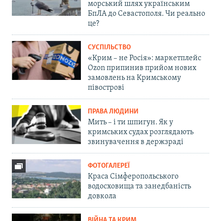
морський шлях українським
БпЛА до Севастополя. Чи реально
це?
СУСПІЛЬСТВО
«Крим – не Росія»: маркетплейс
Ozon припинив прийом нових
замовлень на Кримському
півострові
ПРАВА ЛЮДИНИ
Мить – і ти шпигун. Як у
кримських судах розглядають
звинувачення в держзраді
ФОТОГАЛЕРЕЇ
Краса Сімферопольського
водосховища та занедбаність
довкола
ВІЙНА ТА КРИМ