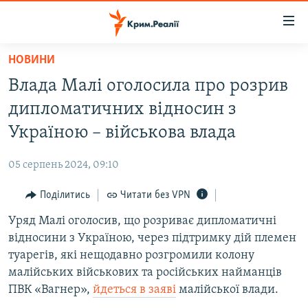
Доступність
посилання
Перейти
НОВИНИ
до
НОВИНИ
Влада Малі оголосила про розрив
основного
ВОДА.КРИМ
матеріалу
дипломатичних відносин з
ВІДЕО ТА ФОТО
Перейти
Україною – військова влада
до
ПОЛІТИКА
основної
05 серпень 2024, 09:10
БЛОГИ
навігації
Перейти
Поділитись
Читати без VPN
ПОГЛЯД
до
Уряд Малі оголосив, що розриває дипломатичні
ІНТЕРВ'Ю
пошуку
відносини з Україною, через підтримку дій племен
ВСЕ ЗА ДЕНЬ
туарегів, які нещодавно розгромили колону
СПЕЦПРОЕКТИ
малійських військових та російських найманців
ПВК «Вагнер»,
йдеться в заяві
малійської влади.
ЯК ОБІЙТИ БЛОКУВАННЯ
ДЕПОРТАЦІЯ