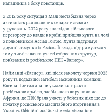
нападників з боку повстанців.
З 2012 року ситуація в Малі нестабільна через
активність радикальних сепаратистських
угруповань. 2022 року внаслідок військового
перевороту до влади в країні прийшла хунта на чолі
з полковником Ассімі Гоїтою. Хунта підтримує
дружні стосунки із Росією. Її влада підтримується у
тому числі завдяки участі озброєних структур,
пов’язаних із російською ПВК «Вагнер».
Найманці «Вагнер», які після заколоту червня 2023
року та подальшої загибелі засновника компанії
Євгена Пригожина не уклали контракт з
російською армією, здебільшого вирушили до
Африки, де ПВК брала участь у бойових діях ще до
початку російського масштабного вторгнення в
Україну. Офіційні російські медіа діяльність