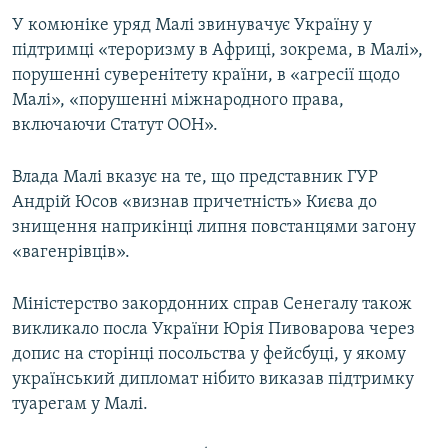
ВІДЕОУРОКИ «ELIFBE»
У комюніке уряд Малі звинувачує Україну у
Русский
підтримці «тероризму в Африці, зокрема, в Малі»,
СВІДЧЕННЯ ОКУПАЦІЇ
Qırımtatar
порушенні суверенітету країни, в «агресії щодо
УКРАЇНСЬКА ПРОБЛЕМА КРИМУ
Малі», «порушенні міжнародного права,
включаючи Статут ООН».
ДОЛУЧАЙСЯ!
ІНФОГРАФІКА
Влада Малі вказує на те, що представник ГУР
Андрій Юсов «визнав причетність» Києва до
Усі сайти RFE/RL
знищення наприкінці липня повстанцями загону
«вагенрівців».
Міністерство закордонних справ Сенегалу також
викликало посла України Юрія Пивоварова через
допис на сторінці посольства у фейсбуці, у якому
український дипломат нібито виказав підтримку
туарегам у Малі.