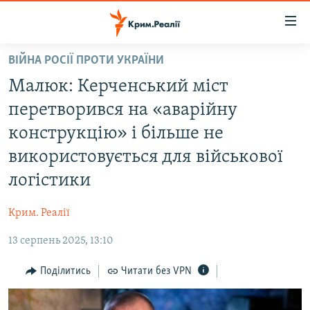
Доступність
посилання
Перейти
ВІЙНА РОСІЇ ПРОТИ УКРАЇНИ
до
НОВИНИ
Малюк: Керченський міст
основного
ВОДА.КРИМ
матеріалу
перетворився на «аварійну
ВІДЕО ТА ФОТО
Перейти
конструкцію» і більше не
до
ПОЛІТИКА
використовується для військової
основної
БЛОГИ
навігації
логістики
Перейти
ПОГЛЯД
до
Крим. Реалії
ІНТЕРВ'Ю
пошуку
13 серпень 2025, 13:10
ВСЕ ЗА ДЕНЬ
Поділитись
Читати без VPN
СПЕЦПРОЕКТИ
ЯК ОБІЙТИ БЛОКУВАННЯ
ДЕПОРТАЦІЯ