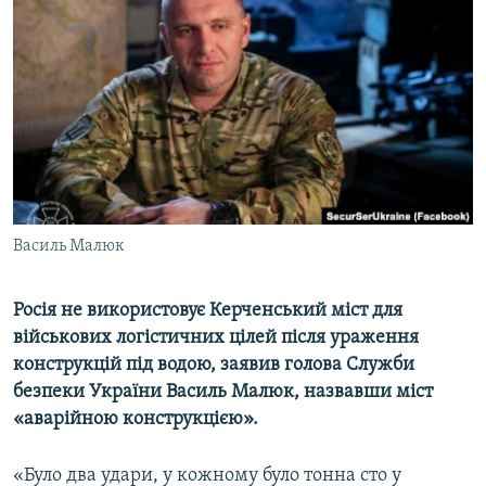
ВІДЕОУРОКИ «ELIFBE»
Русский
СВІДЧЕННЯ ОКУПАЦІЇ
Qırımtatar
УКРАЇНСЬКА ПРОБЛЕМА КРИМУ
ДОЛУЧАЙСЯ!
ІНФОГРАФІКА
Усі сайти RFE/RL
Василь Малюк
Росія не використовує Керченський міст для
військових логістичних цілей після ураження
конструкцій під водою, заявив голова Служби
безпеки України Василь Малюк, назвавши міст
«аварійною конструкцією».
«Було два удари, у кожному було тонна сто у