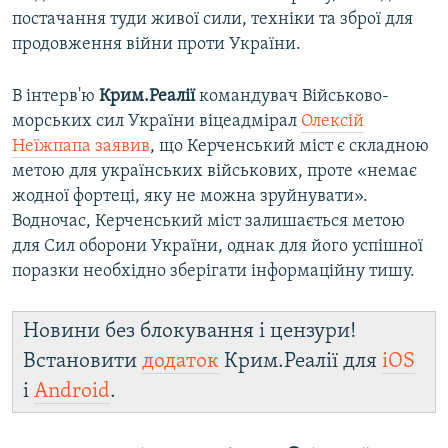
постачання туди живої сили, техніки та зброї для
продовження війни проти України.
В інтерв'ю
Крим.Реалії
командувач Військово-
морських сил України віцеадмірал
Олексій
Неїжпапа заявив
, що Керченський міст є складною
метою для українських військових, проте «немає
жодної фортеці, яку не можна зруйнувати».
Водночас, Керченський міст залишається метою
для Сил оборони України, однак для його успішної
поразки необхідно зберігати інформаційну тишу.
Новини без блокування і цензури!
Встановити
додаток
Крим.Реалії для
iOS
і
Android
.