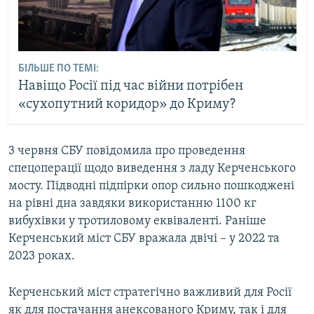
БІЛЬШЕ ПО ТЕМІ:
Навіщо Росії під час війни потрібен
«сухопутний коридор» до Криму?
3 червня СБУ повідомила про проведення
спецоперації щодо виведення з ладу Керченського
мосту. Підводні підпірки опор сильно пошкоджені
на рівні дна завдяки використанню 1100 кг
вибухівки у тротиловому еквіваленті. Раніше
Керченський міст СБУ вражала двічі – у 2022 та
2023 роках.
Керченський міст стратегічно важливий для Росії
як для постачання анексованого Криму, так і для