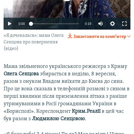
ВІДЕОУРОКИ «ELIFBE»
Русский
СВІДЧЕННЯ ОКУПАЦІЇ
Qırımtatar
0:00
0:19
УКРАЇНСЬКА ПРОБЛЕМА КРИМУ
«Я дочекалася»: мама Олега
Завантажити на комп'ютер
ДОЛУЧАЙСЯ!
ІНФОГРАФІКА
Сенцова про повернення
(відео)
Усі сайти RFE/RL
Мама звільненого українського режисера з Криму
Олега Сенцова
збирається в неділю, 8 вересня,
разом з онуком Владом виїхати до Києва до сина.
Про це вона сказала в телефонній розмові з сином в
перші хвилини після приземлення літака з раніше
утримуваними в Росії громадянами України в
«Борисполі». Кореспондент
Крим.Реалії
в цей час
був разом з
Людмилою Сенцовою
.