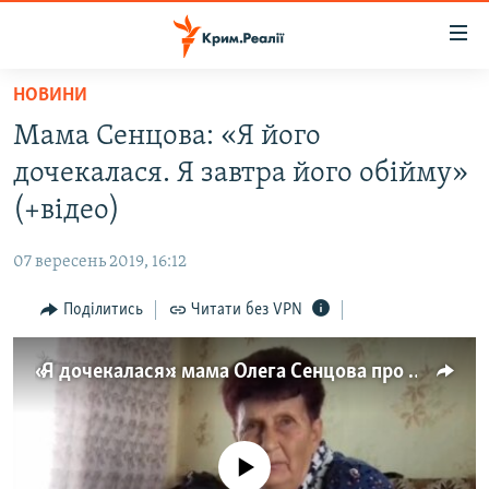
Доступність
посилання
Перейти
НОВИНИ
до
НОВИНИ
Мама Сенцова: «Я його
основного
ВОДА.КРИМ
матеріалу
дочекалася. Я завтра його обійму»
ВІДЕО ТА ФОТО
Перейти
(+відео)
до
ПОЛІТИКА
основної
07 вересень 2019, 16:12
БЛОГИ
навігації
Перейти
Поділитись
Читати без VPN
ПОГЛЯД
до
ІНТЕРВ'Ю
пошуку
«Я дочекалася»: мама Олега Сенцова про повернення (відео)
ВСЕ ЗА ДЕНЬ
СПЕЦПРОЕКТИ
No media source currently available
ЯК ОБІЙТИ БЛОКУВАННЯ
ДЕПОРТАЦІЯ