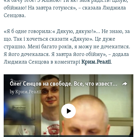
«Я бачу тебе! З Аліною! Ти як? Моя радість! Цілую,
обіймаю! На завтра готуюся», – сказала Людмила
Сенцова.
«Я б одне говорила:« Дякую, дякую!»... Не знаю, за
що. Так і хочеться сказати «Дякую». Це дуже
страшно. Мені багато років, я можу не дочекатися.
Я його дочекалася. Я завтра його обійму», – додала
Людмила Сенцова в коментарі
Крим.Реалії
.
Олег Сенцов на свободе. Все, что известно (видео)
by
Крим.Реалії
No media source currently available