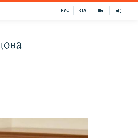
РУС
КТА
дова