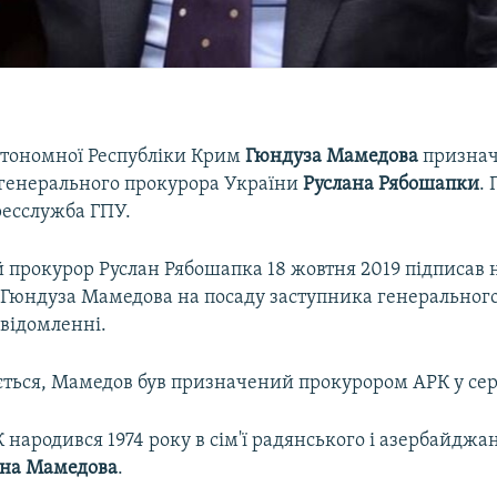
тономної Республіки Крим
Гюндуза Мамедова
призна
генерального прокурора України
Руслана Рябошапки
.
ресслужба ГПУ.
 прокурор Руслан Рябошапка 18 жовтня 2019 підписав 
Гюндуза Мамедова на посаду заступника генерального
овідомленні.
ється, Мамедов був призначений прокурором АРК у серп
народився 1974 року в сім'ї радянського і азербайджа
на Мамедова
.