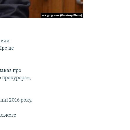
чили
 Про це
наказ про
 прокурора»,
ні 2016 року.
нського