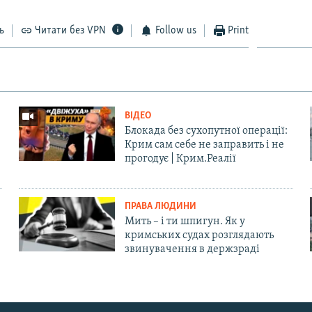
ь
Читати без VPN
Follow us
Print
ВІДЕО
Блокада без сухопутної операції:
Крим сам себе не заправить і не
прогодує | Крим.Реалії
ПРАВА ЛЮДИНИ
Мить – і ти шпигун. Як у
кримських судах розглядають
звинувачення в держзраді