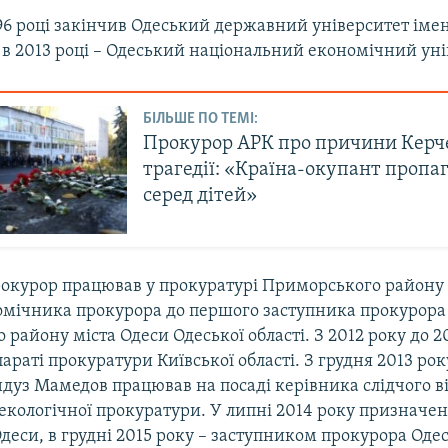
6 році закінчив Одеський державний університет імені
 в 2013 році – Одеський національний економічний уні
БІЛЬШЕ ПО ТЕМІ:
Прокурор АРК про причини Керч
трагедії: «Країна-окупант пропаг
серед дітей»
прокурор працював у прокуратурі Приморського району
помічника прокурора до першого заступника прокурора
району міста Одеси Одеської області. З 2012 року до 2
араті прокуратури Київської області. З грудня 2013 ро
дуз Мамедов працював на посаді керівника слідчого в
 екологічної прокуратури. У липні 2014 року призначе
еси, в грудні 2015 року – заступником прокурора Одесь