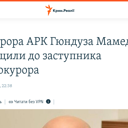
рора АРК Гюндуза Маме
щили до заступника
окурора
, 22:38
ь
Читати без VPN