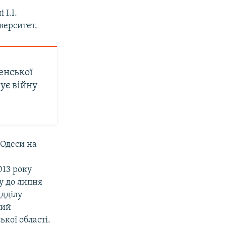
 І.І.
верситет.
енської
ує війну
 Одеси на
013 року
ку до липня
ідділу
ний
кої області.