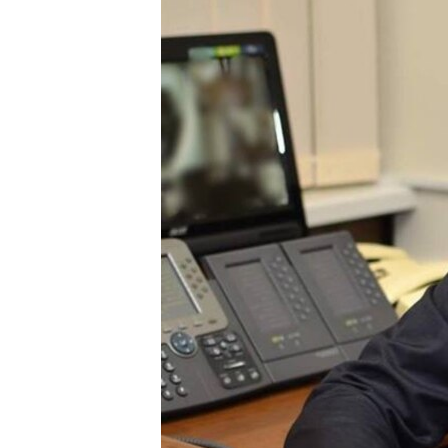
ВІДЕОУРОКИ «ELIFBE»
СВІДЧЕННЯ ОКУПАЦІЇ
УКРАЇНСЬКА ПРОБЛЕМА КРИМУ
ІНФОГРАФІКА