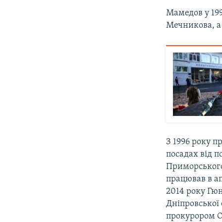
Мамедов у 199
Мечникова, а
З 1996 року 
посадах від 
Приморського 
працював в ап
2014 року Гюн
Дніпровської
прокурором Од