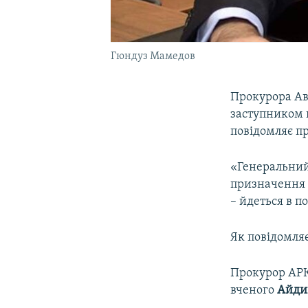
Гюндуз Мамедов
Прокурора Ав
заступником 
повідомляє п
«Генеральний
призначення 
– йдеться в п
Як повідомля
Прокурор АРК 
вченого
Айди