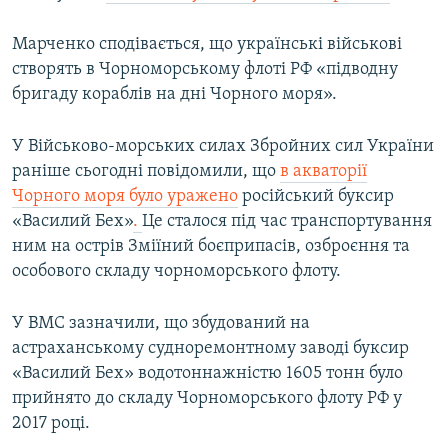
Марченко сподівається, що українські військові
створять в Чорноморському флоті РФ «підводну
бригаду кораблів на дні Чорного моря».
У Військово-морських силах Збройних сил України
раніше сьогодні повідомили, що
в акваторії
Чорного моря було уражено
російський буксир
«Василий Бех»
.
Це сталося під час транспортування
ним на острів Зміїний боєприпасів, озброєння та
особового складу чорноморського флоту.
У ВМС зазначили, що збудований на
астраханському судноремонтному заводі буксир
«Василий Бех» водотоннажністю 1605 тонн було
прийнято до складу Чорноморського флоту РФ у
2017 році.