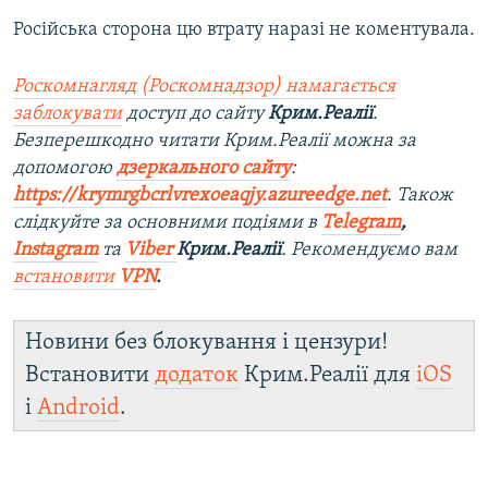
Російська сторона цю втрату наразі не коментувала.
Роскомнагляд (Роскомнадзор) намагається
заблокувати
доступ до сайту
Крим.Реалії
.
Безперешкодно читати Крим.Реалії можна за
допомогою
дзеркального сайту
:
https://krymrgbcrlvrexoeaqjy.azureedge.net
. Також
слідкуйте за основними подіями в
Telegram
,
Instagram
та
Viber
Крим.Реалії
. Рекомендуємо вам
встановити
VPN
.
Новини без блокування і цензури!
Встановити
додаток
Крим.Реалії для
iOS
і
Android
.