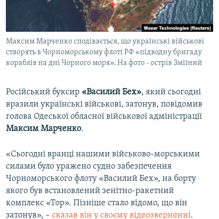
ВІДЕОУРОКИ «ELIFBE»
Русский
СВІДЧЕННЯ ОКУПАЦІЇ
Qırımtatar
Максим Марченко сподівається, що українські військові
УКРАЇНСЬКА ПРОБЛЕМА КРИМУ
створять в Чорноморському флоті РФ «підводну бригаду
ДОЛУЧАЙСЯ!
ІНФОГРАФІКА
кораблів на дні Чорного моря». На фото - острів Зміїний
Російський буксир
«Василий Бех»
, який сьогодні
вразили українські військові, затонув, повідомив
Усі сайти RFE/RL
голова Одеської обласної військової адміністрації
Максим Марченко
.
«Сьогодні вранці нашими військово-морськими
силами було уражено судно забезпечення
Чорноморського флоту «Василий Бех», на борту
якого був встановлений зенітно-ракетний
комплекс «Тор». Пізніше стало відомо, що він
затонув», –
сказав він у своєму відеозверненні
.