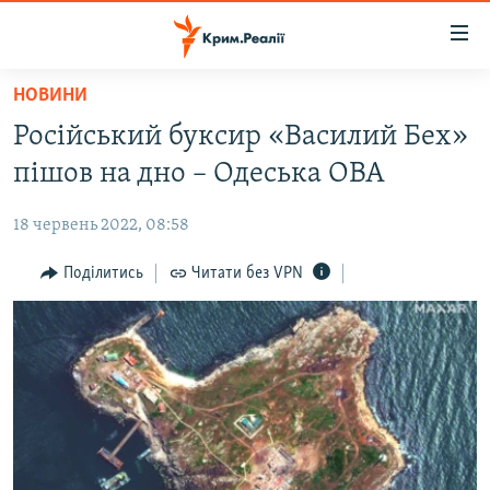
Доступність
посилання
Перейти
НОВИНИ
до
НОВИНИ
Російський буксир «Василий Бех»
основного
ВОДА.КРИМ
матеріалу
пішов на дно – Одеська ОВА
ВІДЕО ТА ФОТО
Перейти
до
18 червень 2022, 08:58
ПОЛІТИКА
основної
БЛОГИ
Поділитись
Читати без VPN
навігації
Перейти
ПОГЛЯД
до
ІНТЕРВ'Ю
пошуку
ВСЕ ЗА ДЕНЬ
СПЕЦПРОЕКТИ
ЯК ОБІЙТИ БЛОКУВАННЯ
ДЕПОРТАЦІЯ