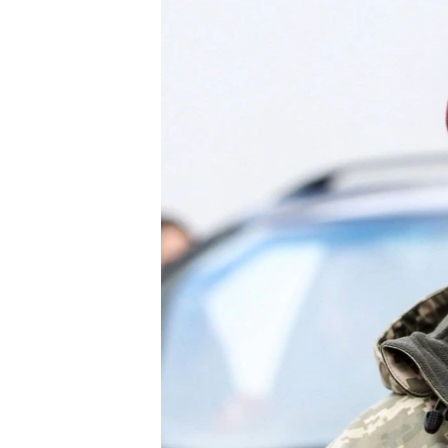
ВІДЕОУРОКИ «ELIFBE»
СВІДЧЕННЯ ОКУПАЦІЇ
УКРАЇНСЬКА ПРОБЛЕМА КРИМУ
ІНФОГРАФІКА