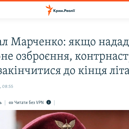
ал Марченко: якщо надад
бне озброєння, контрнас
акінчитися до кінця літ
, 08:55
ь
Читати без VPN