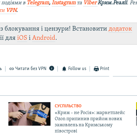
 подіями в
Telegram
,
Instagram
та
Viber
Крим.Реалії
. Р
ти
VPN
.
з блокування і цензури! Встановити
додаток
ії для
iOS
і
Android
.
ь
Читати без VPN
Follow us
Print
СУСПІЛЬСТВО
«Крим – не Росія»: маркетплейс
Ozon припинив прийом нових
замовлень на Кримському
півострові