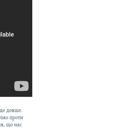
уде довше.
оїмо проти
ив, що нас