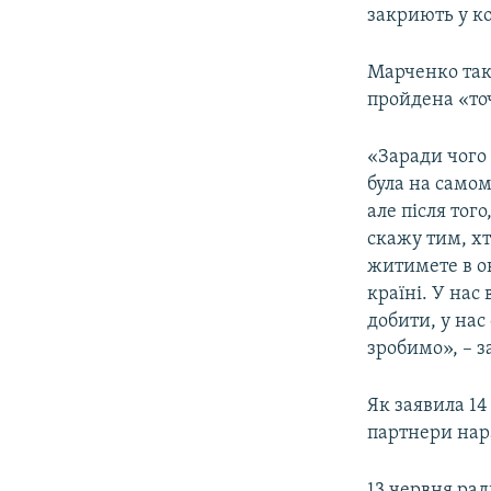
закриють у ко
Марченко так
пройдена «то
«Заради чого
була на самом
але після тог
скажу тим, хт
житимете в ок
країні. У нас
добити, у нас
зробимо», – з
Як заявила 1
партнери нара
13 червня ра