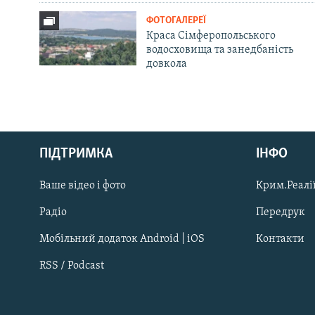
ФОТОГАЛЕРЕЇ
Краса Сімферопольського
водосховища та занедбаність
довкола
Русский
ПІДТРИМКА
ІНФО
Qırımtatar
Ваше відео і фото
Крим.Реалії
ДОЛУЧАЙСЯ!
Радіо
Передрук
Мобільний додаток Android | iOS
Контакти
RSS / Podcast
Усі сайти RFE/RL