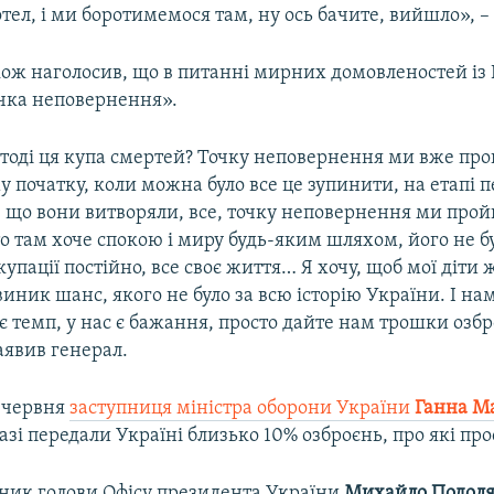
тел, і ми боротимемося там, ну ось бачите, вийшло», – 
ож наголосив, що в питанні мирних домовленостей із 
чка неповернення».
 тоді ця купа смертей? Точку неповернення ми вже пр
у початку, коли можна було все це зупинити, на етапі п
о, що вони витворяли, все, точку неповернення ми прой
о там хоче спокою і миру будь-яким шляхом, його не бу
упації постійно, все своє життя… Я хочу, щоб мої діти 
 виник шанс, якого не було за всю історію України. І на
 є темп, у нас є бажання, просто дайте нам трошки озбр
аявив генерал.
4 червня
заступниця міністра оборони України
Ганна М
зі передали Україні близько 10% озброєнь, про які про
дник голови Офісу президента України
Михайло Подол