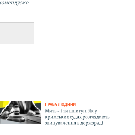
екомендуємо
ПРАВА ЛЮДИНИ
Мить – і ти шпигун. Як у
кримських судах розглядають
звинувачення в держзраді