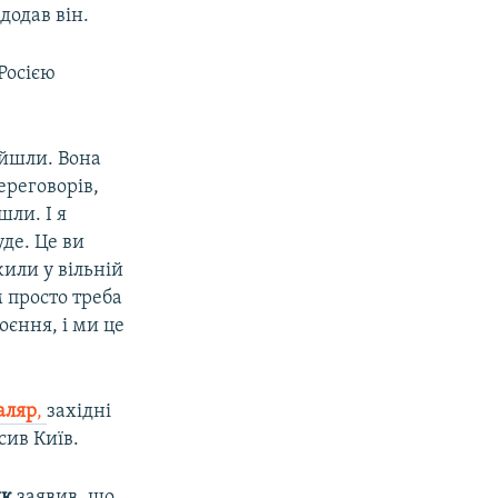
додав він.
Росією
ойшли. Вона
ереговорів,
шли. І я
де. Це ви
жили у вільній
м просто треба
оєння, і ми це
аляр
,
західні
сив Київ.
як
заявив, що