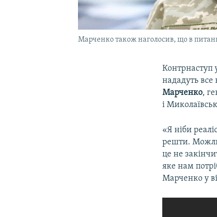
Марченко також наголосив, що в питан
Контрнаступ у
нададуть все 
Марченко
, г
і Миколаївськ
«Я ніби реалі
решти. Можлив
це не закінчи
яке нам потрі
Марченко у ві