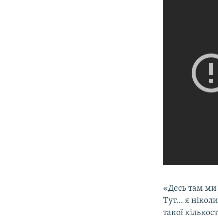
«Десь там ми 
Тут… я ніколи
такої кількос