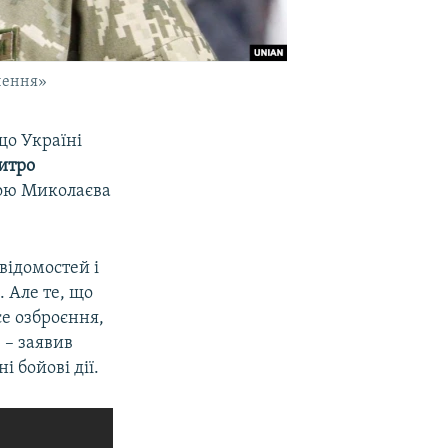
нення»
що Україні
итро
ною Миколаєва
відомостей і
 Але те, що
се озброєння,
 – заявив
 бойові дії.