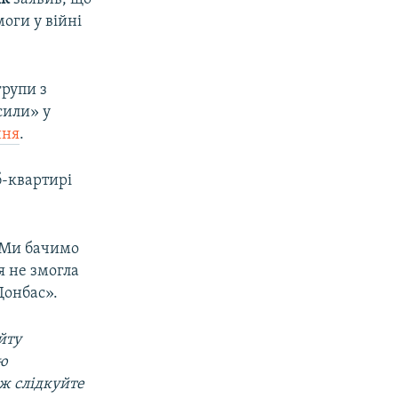
моги у війні
групи з
сили» у
ння
.
б-квартирі
 –Ми бачимо
я не змогла
 Донбас».
йту
ою
ож слідкуйте