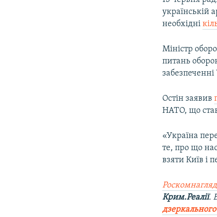
українській а
необхідні
кіл
Міністр обор
питань оборон
забезпеченні 
Остін заявив
НАТО, що став
«Україна пер
те, про що на
взяти Київ і 
Роскомнагляд
Крим.Реалії
.
дзеркального