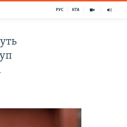
РУС
КТА
уть
туп
а