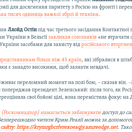
рмії для досягнення паритету з Росією на фронті і пере
ька тисяч одиниць важкої зброї й техніки
.
они
Ллойд Остін
під час третього засідання Контактної 
и України в Бельгії
закликав союзників
«не втрачати 
України засобами для захисту від
російського вторгне
представникам більш ніж 45 країн
, які зібралися в шта
ки є занадто високими, щоб зазнати невдачі.
еживає переломний момент на полі бою, – сказав він.
с попереджав президент Зеленський: після того, як Росі
переоцінила свої бойові цілі, вона перемістила фокус на
 (Роскомнадзор) намагається заблокувати
доступ до са
 Безперешкодно читати Крим.Реалії можна за допомог
 сайту
:
https://krymrgbcrlvrexoeaqjy.azureedge.net
. Так