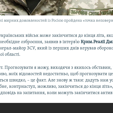
ні мирних домовленостей із Росією пройдена «точка неповер
країнських військ може закінчитися до кінця літа, як
необхідне озброєння, заявив в інтерв’ю
Крим.Реалії Дм
енерал-майор ЗСУ, який із перших днів керував оборо
ої області.
ст. Прогнозувати я можу, виходячи з якихось обставин, 
о, моїх відомостей недостатньо, щоб прогнозувати це.
ться швидко, – це факт. Але знову ж таки: дадуть нам у
бне, контрнаступ, можливо, закінчиться до кінця літа»,
дповідь на запитання, коли можуть закінчитися активні