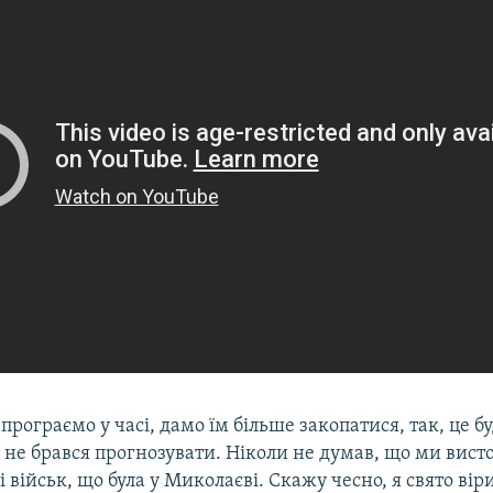
програємо у часі, дамо їм більше закопатися, так, це б
 не брався прогнозувати. Ніколи не думав, що ми вист
ті військ, що була у Миколаєві. Скажу чесно, я свято вір