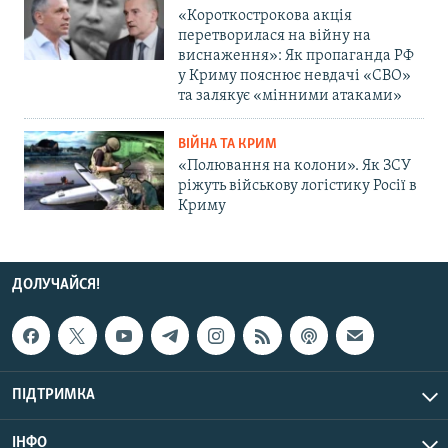
«Короткострокова акція
перетворилася на війну на
виснаження»: Як пропаганда РФ
у Криму пояснює невдачі «СВО»
та залякує «мінними атаками»
ВІЙНА ТА КРИМ
«Полювання на колони». Як ЗСУ
ріжуть військову логістику Росії в
Криму
ДОЛУЧАЙСЯ!
ПІДТРИМКА
ІНФО