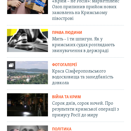
«Крим – не Росія»: маркетплейс
Ozon припинив прийом нових
замовлень на Кримському
півострові
ПРАВА ЛЮДИНИ
Мить – і ти шпигун. Як у
кримських судах розглядають
звинувачення в держзраді
ФОТОГАЛЕРЕЇ
Краса Сімферопольського
водосховища та занедбаність
довкола
ВІЙНА ТА КРИМ
Сорок днів, сорок ночей. Про
результати кримської операції з
примусу Росії до миру
ПОЛІТИКА