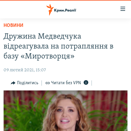
Доступність
посилання
Перейти
НОВИНИ
до
НОВИНИ
Дружина Медведчука
основного
ВОДА.КРИМ
матеріалу
відреагувала на потрапляння в
ВІДЕО ТА ФОТО
Перейти
базу «Миротворця»
до
ПОЛІТИКА
основної
09 лютий 2021, 15:07
БЛОГИ
навігації
Перейти
Поділитись
Читати без VPN
ПОГЛЯД
до
ІНТЕРВ'Ю
пошуку
ВСЕ ЗА ДЕНЬ
СПЕЦПРОЕКТИ
ЯК ОБІЙТИ БЛОКУВАННЯ
ДЕПОРТАЦІЯ