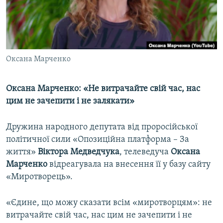
ВІДЕОУРОКИ «ELIFBE»
Русский
СВІДЧЕННЯ ОКУПАЦІЇ
Qırımtatar
УКРАЇНСЬКА ПРОБЛЕМА КРИМУ
Оксана Марченко
ДОЛУЧАЙСЯ!
ІНФОГРАФІКА
Оксана Марченко: «Не витрачайте свій час, нас
цим не зачепити і не залякати»
Усі сайти RFE/RL
Дружина народного депутата від проросійської
політичної сили «Опозиційна платформа – За
життя»
Віктора Медведчука
, телеведуча
Оксана
Марченко
відреагувала на внесення її у базу сайту
«Миротворець».
«Єдине, що можу сказати всім «миротворцям»: не
витрачайте свій час, нас цим не зачепити і не