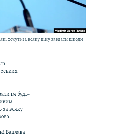
які хочуть за всяку ціну завдати шкоди
ла
чеських
ати їм будь-
ливим
ь за всяку
рова.
ні Вацлава