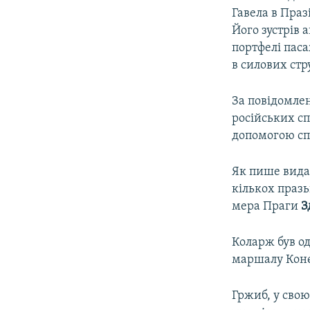
Гавела в Праз
Його зустрів 
портфелі пас
в силових стр
За повідомле
російських с
допомогою спі
Як пише вида
кількох празь
мера Праги
З
Коларж був о
маршалу Конє
Гржиб, у сво