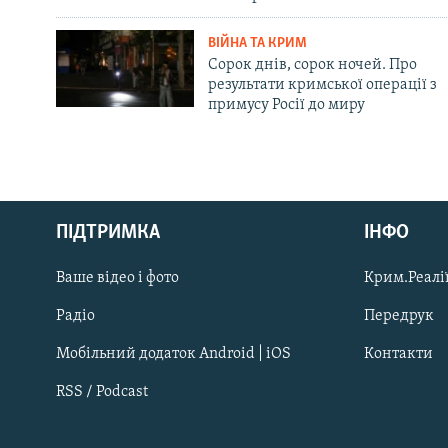
ВІЙНА ТА КРИМ
Сорок днів, сорок ночей. Про
результати кримської операції з
примусу Росії до миру
Русский
ПІДТРИМКА
ІНФО
Qırımtatar
Ваше відео і фото
Крим.Реалії
ДОЛУЧАЙСЯ!
Радіо
Передрук
Мобільний додаток Android | iOS
Контакти
RSS / Podcast
Усі сайти RFE/RL