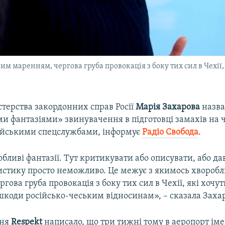
м маренням, чергова груба провокація з боку тих сил в Чехії, 
стерства закордонних справ Росії
Марія Захарова
назва
и фантазіями» звинувачення в підготовці замахів на 
сійськими спецслужбами, інформує
Радіо Свобода
.
бливі фантазії. Тут критикувати або описувати, або дав
истику просто неможливо. Це межує з якимось хвороб
гова груба провокація з боку тих сил в Чехії, які хочут
шкоди російсько-чеським відносинам», – сказала Заха
ння
Respekt
написало, що три тижні тому в аеропорт іме