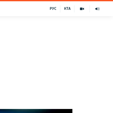
РУС
КТА