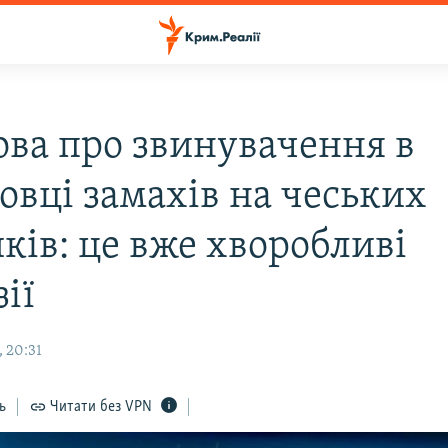
ова про звинувачення в
овці замахів на чеських
ків: це вже хворобливі
ії
 20:31
ь
Читати без VPN