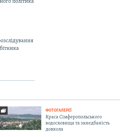
йного політика
озслідування
обітника
ФОТОГАЛЕРЕЇ
Краса Сімферопольського
водосховища та занедбаність
довкола