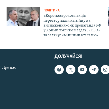
ПОЛІТИКА
«Короткострокова акція
перетворилася на війну на
виснаження»: Як пропаганда РФ
у Криму пояснює невдачі «СВО»
та залякує «мінними атаками»
ДОЛУЧАЙСЯ!
. Про нас