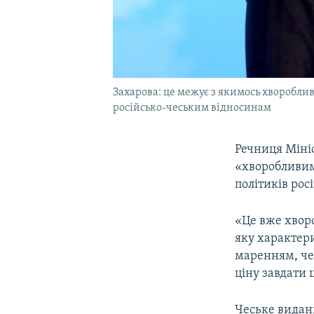
Захарова: це межує з якимось хворобливи
російсько-чеським відносинам
Речниця Міні
«хворобливим
політиків ро
«Це вже хворо
яку характер
маренням, чер
ціну завдати 
Чеське вида