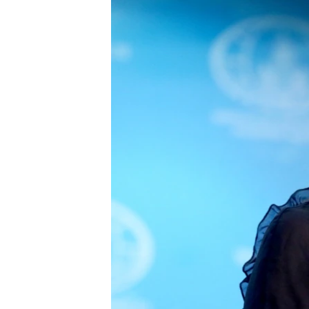
ВІДЕОУРОКИ «ELIFBE»
СВІДЧЕННЯ ОКУПАЦІЇ
УКРАЇНСЬКА ПРОБЛЕМА КРИМУ
ІНФОГРАФІКА