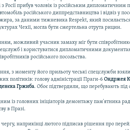
і з Росії прибув чоловік із російським дипломатичним 
автомобіль російського диппредставництва і відвіз у пос
ажира, за даними тижневика Respekt, який посилаєтьс
уктурах Чехії, могла бути смертельна отрута рицин.
нням, можливий учасник замаху міг бути співробітнико
пецслужб і користуватися дипломатичними документа
вробітників російського посольства.
ння, з моменту його прильоту чеські спецслужби взяли
ких політиків: голову адміністрації Праги-6
Ондржея 
денєка Гржиба
. Обоє підтвердили, що перебувають під
дним із головних ініціаторів демонтажу пам'ятника р
ву в Празі.
ю чергу, наприкінці лютого підписав рішення про пер