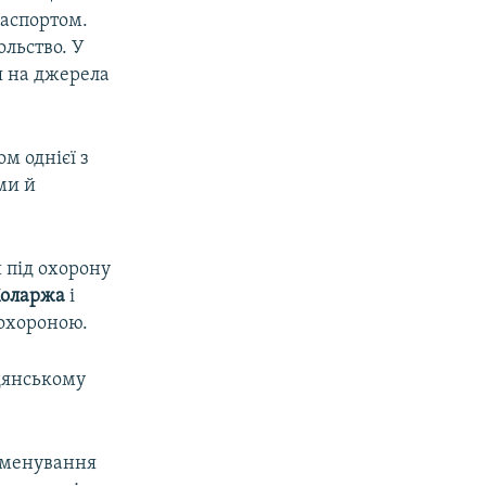
паспортом.
ольство. У
я на джерела
м однієї з
ми й
 під охорону
Коларжа
і
 охороною.
адянському
ейменування