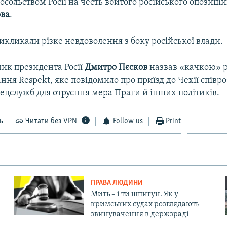
осольством Росії на честь вбитого російського опозиці
ова
.
викликали різке невдоволення з боку російської влади.
ник президента Росії
Дмитро Пєсков
назвав «качкою» р
ння Respekt, яке повідомило про приїзд до Чехії співр
ецслужб для отруєння мера Праги й інших політиків.
ь
Читати без VPN
Follow us
Print
ПРАВА ЛЮДИНИ
Мить – і ти шпигун. Як у
кримських судах розглядають
звинувачення в держзраді