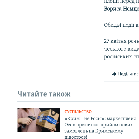
площі перед п
Бориса Нємц
Обидві події 
27 квітня реч
чеського вида
російських сп
Поділитис
Читайте також
СУСПІЛЬСТВО
«Крим – не Росія»: маркетплейс
Ozon припинив прийом нових
замовлень на Кримському
півострові