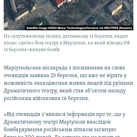
ВІДЕОУРОКИ «ELIFBE»
Русский
СВІДЧЕННЯ ОКУПАЦІЇ
Qırımtatar
УКРАЇНСЬКА ПРОБЛЕМА КРИМУ
На супутниковому знімку, датованому 14 березня, видно
ДОЛУЧАЙСЯ!
ІНФОГРАФІКА
напис «дети» біля театру в Маріуполі, на який війська РФ
16 березня скинули бомбу
Усі сайти RFE/RL
Маріупольська міськрада з посиланням на слова
очевидців заявила 25 березня, що вже не вірить у
можливість знаходження живих людей під руїнами
Драматичного театру, який став обʼєктом нападу
російських військових 16 березня.
«Від очевидців зʼявилася інформація про те, що у
Драматичному театрі Маріуполя внаслідок
бомбардування російським літаком загинуло