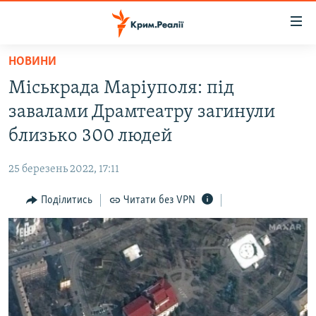
Доступність
посилання
Перейти
НОВИНИ
до
НОВИНИ
Міськрада Маріуполя: під
основного
ВОДА.КРИМ
матеріалу
завалами Драмтеатру загинули
ВІДЕО ТА ФОТО
Перейти
близько 300 людей
до
ПОЛІТИКА
основної
25 березень 2022, 17:11
БЛОГИ
навігації
Перейти
Поділитись
Читати без VPN
ПОГЛЯД
до
ІНТЕРВ'Ю
пошуку
ВСЕ ЗА ДЕНЬ
СПЕЦПРОЕКТИ
ЯК ОБІЙТИ БЛОКУВАННЯ
ДЕПОРТАЦІЯ