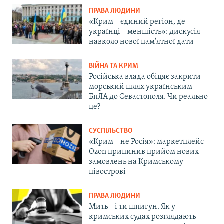
ПРАВА ЛЮДИНИ
«Крим – єдиний регіон, де
українці – меншість»: дискусія
навколо нової пам'ятної дати
ВІЙНА ТА КРИМ
Російська влада обіцяє закрити
морський шлях українським
БпЛА до Севастополя. Чи реально
це?
СУСПІЛЬСТВО
«Крим – не Росія»: маркетплейс
Ozon припинив прийом нових
замовлень на Кримському
півострові
ПРАВА ЛЮДИНИ
Мить – і ти шпигун. Як у
кримських судах розглядають