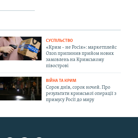
СУСПІЛЬСТВО
«Крим – не Росія»: маркетплейс
Ozon припинив прийом нових
замовлень на Кримському
півострові
ВІЙНА ТА КРИМ
Сорок днів, сорок ночей. Про
результати кримської операції з
примусу Росії до миру