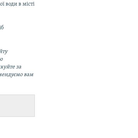
ї води в місті
іб
йту
ою
дкуйте за
омендуємо вам