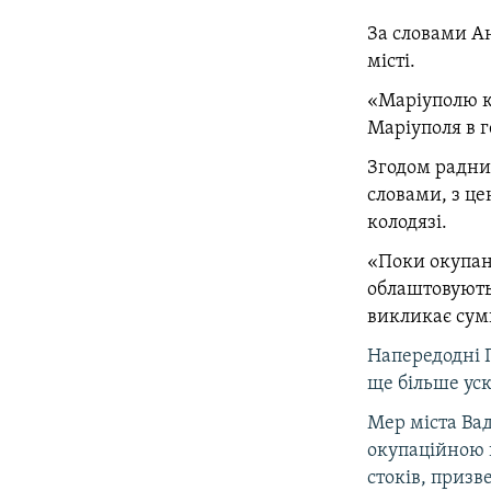
За словами А
місті.
«Маріуполю к
Маріуполя в г
Згодом радни
словами, з це
колодязі.
«Поки окупан
облаштовують 
викликає сумн
Напередодні
ще більше уск
Мер міста В
окупаційною в
стоків, призв