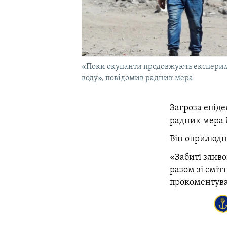
«Поки окупанти продовжують експеримен
воду», повідомив радник мера
Загроза епіде
радник мера
Він оприлюдни
«
Забиті зливо
разом зі сміт
прокоментува