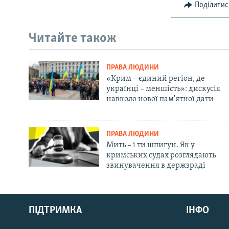
Поділитис
Читайте також
ПРАВА ЛЮДИНИ
«Крим – єдиний регіон, де
українці – меншість»: дискусія
навколо нової пам'ятної дати
ПРАВА ЛЮДИНИ
Мить – і ти шпигун. Як у
кримських судах розглядають
звинувачення в держзраді
Русский
ПІДТРИМКА
ІНФО
Qırımtatar