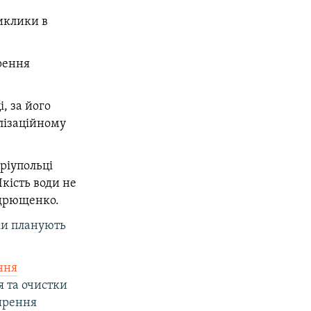
иклики в
рення
, за його
алізаційному
ріупольці
Якість води не
ндрющенко.
ки планують
ння
я та очистки
ширення