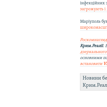
інфекційних з
загрожують і
Маріуполь був
широкомасштаб
Роскомнагляд
Крим.Реалії
.
дзеркального
основними п
встановити
V
Новини бе
Крим.Реал