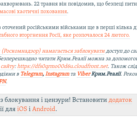
ахворювань. 22 травня він повідомив, що безпеці питно
 масові хаотичні поховання
.
 оточений російськими військами ще в перші кілька д
ного вторгнення Росії, яке розпочалося 24 лютого.
 (Роскомнадзор) намагається заблокувати
доступ до са
 Безперешкодно читати Крим.Реалії можна за допомог
 сайту
:
https://dfs0qrmo00d6u.cloudfront.net
. Також слі
одіями в
Telegram
,
Instagram
та
Viber
Крим.Реалії
. Рек
PN
.
з блокування і цензури! Встановити
додаток
ії для
iOS
і
Android
.