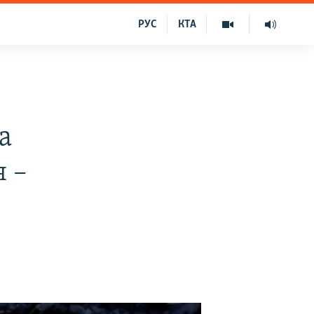
РУС
КТА
а
я –