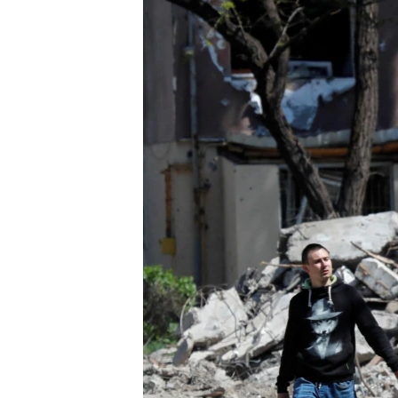
ВІДЕОУРОКИ «ELIFBE»
СВІДЧЕННЯ ОКУПАЦІЇ
УКРАЇНСЬКА ПРОБЛЕМА КРИМУ
ІНФОГРАФІКА