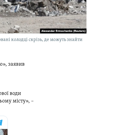
ані колодці скрізь, де можуть знайти
ю», заявив
ової води
ьому місту», –