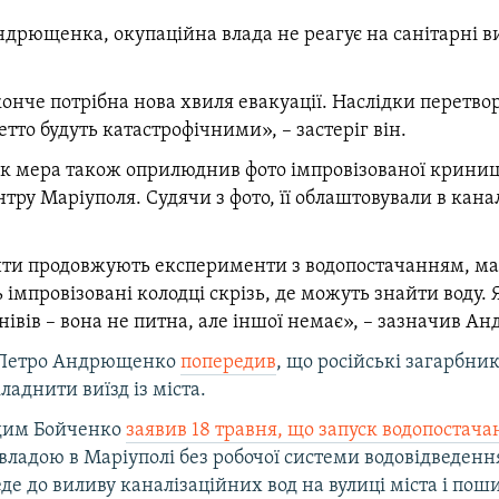
ндрющенка, окупаційна влада не реагує на санітарні в
онче потрібна нова хвиля евакуації. Наслідки перетво
етто будуть катастрофічними», – застеріг він.
к мера також оприлюднив фото імпровізованої криниці
нтру Маріуполя. Судячи з фото, її облаштовували в кан
ти продовжують експерименти з водопостачанням, ма
імпровізовані колодці скрізь, де можуть знайти воду. 
івів – вона не питна, але іншої немає», – зазначив А
 Петро Андрющенко
попередив
, що російські загарбни
ладнити виїзд із міста.
адим Бойченко
заявив 18 травня, що запуск водопостача
ладою в Маріуполі без робочої системи водовідведенн
еде до виливу каналізаційних вод на вулиці міста і по