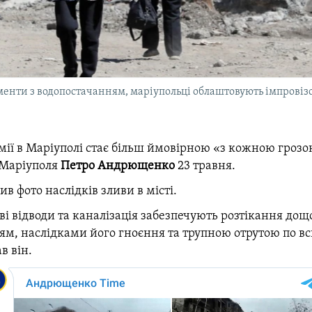
ти з водопостачанням, маріупольці облаштовують імпровізов
мії в Маріуполі стає більш ймовірною «з кожною грозо
 Маріуполя
Петро Андрющенко
23 травня.
в фото наслідків зливи в місті.
ві відводи та каналізація забезпечують розтікання дощ
тям, наслідками його гноєння та трупною отрутою по вс
в він.