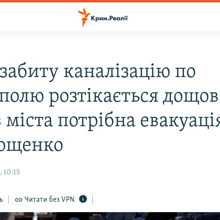
 забиту каналізацію по
полю розтікається дощов
з міста потрібна евакуаці
ющенко
 10:15
ь
Читати без VPN