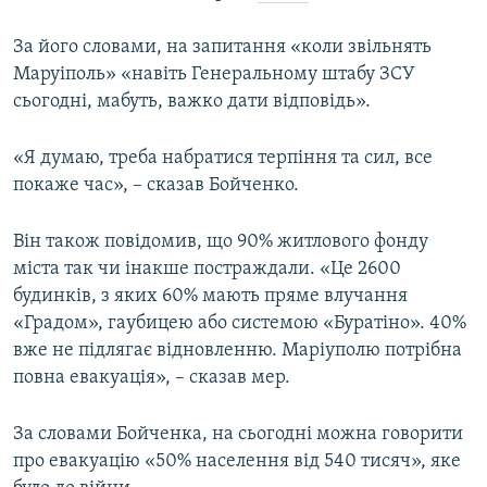
За його словами, на запитання «коли звільнять
Маруіполь» «навіть Генеральному штабу ЗСУ
сьогодні, мабуть, важко дати відповідь».
«Я думаю, треба набратися терпіння та сил, все
покаже час», – сказав Бойченко.
Він також повідомив, що 90% житлового фонду
міста так чи інакше постраждали. «Це 2600
будинків, з яких 60% мають пряме влучання
«Градом», гаубицею або системою «Буратіно». 40%
вже не підлягає відновленню. Маріуполю потрібна
повна евакуація», – сказав мер.
За словами Бойченка, на сьогодні можна говорити
про евакуацію «50% населення від 540 тисяч», яке