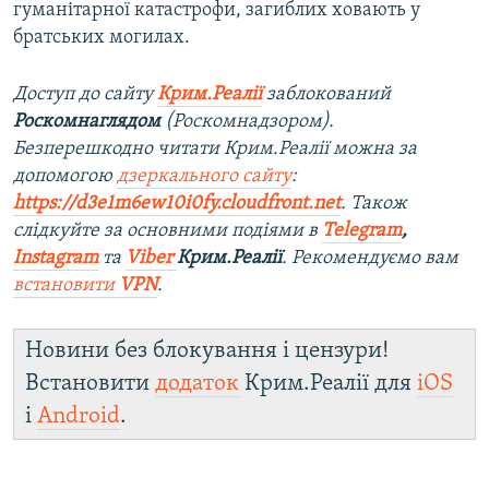
гуманітарної катастрофи, загиблих ховають у
братських могилах.​
Доступ до сайту
Крим.Реалії
заблокований
Роскомнаглядом
(Роскомнадзором).
Безперешкодно читати Крим.Реалії можна за
допомогою
дзеркального сайту
:
https://d3e1m6ew10i0fy.cloudfront.net
. Також
слідкуйте за основними подіями в
Telegram
,
Instagram
та
Viber
Крим.Реалії
. Рекомендуємо вам
встановити
VPN
.
Новини без блокування і цензури!
Встановити
додаток
Крим.Реалії для
iOS
і
Android
.