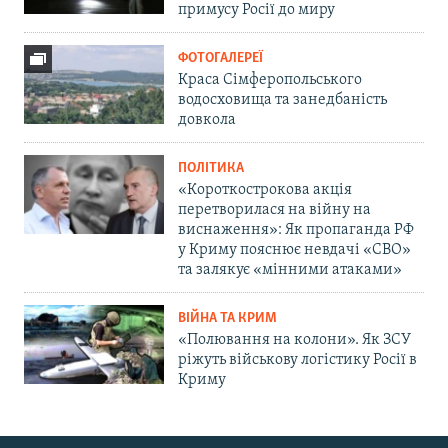
примусу Росії до миру
ФОТОГАЛЕРЕЇ
Краса Сімферопольського
водосховища та занедбаність
довкола
ПОЛІТИКА
«Короткострокова акція
перетворилася на війну на
виснаження»: Як пропаганда РФ
у Криму пояснює невдачі «СВО»
та залякує «мінними атаками»
ВІЙНА ТА КРИМ
«Полювання на колони». Як ЗСУ
ріжуть військову логістику Росії в
Криму