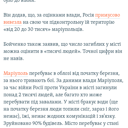
було до війни.
Він додав, що, за оцінками влади, Росія
примусово
вивезла
на свою чи підконтрольну їй територію
«від 20 до 30 тисяч» маріупольців.
Бойченко також заявив, що число загиблих у місті
можна оцінити в «тисячі людей». Точної цифри він
не навів.
Маріуполь
перебуває в облозі від початку березня,
за нього тривають бої. За даними влади Маріуполя,
за час війни Росії проти України в місті загинули
понад 2 тисячі людей, але багато хто може
перебувати під завалами. У місті бракує води (ще
на початку березня люди топили сніг, зараз і його
немає), їжі, немає жодних комунікацій і зв’язку.
Зруйновано 90% будівель. Місто перебуває у стані