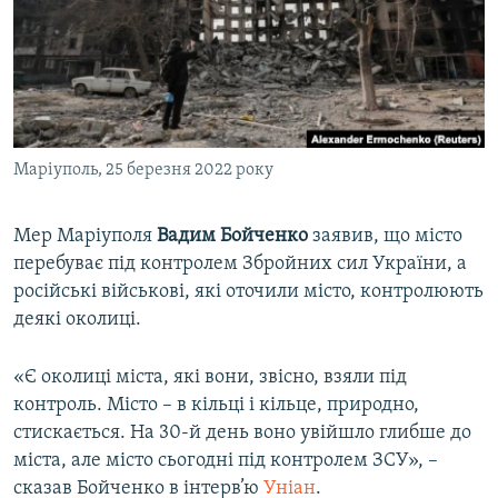
ВІДЕОУРОКИ «ELIFBE»
Русский
СВІДЧЕННЯ ОКУПАЦІЇ
Qırımtatar
УКРАЇНСЬКА ПРОБЛЕМА КРИМУ
ДОЛУЧАЙСЯ!
ІНФОГРАФІКА
Маріуполь, 25 березня 2022 року
Мер Маріуполя
Вадим Бойченко
заявив, що місто
Усі сайти RFE/RL
перебуває під контролем Збройних сил України, а
російські військові, які оточили місто, контролюють
деякі околиці.
«Є околиці міста, які вони, звісно, взяли під
контроль. Місто – в кільці і кільце, природно,
стискається. На 30-й день воно увійшло глибше до
міста, але місто сьогодні під контролем ЗСУ», –
сказав Бойченко в інтерв’ю
Уніан
.