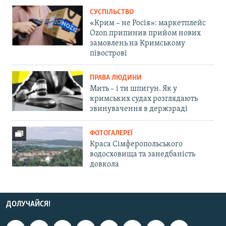
СУСПІЛЬСТВО
«Крим – не Росія»: маркетплейс
Ozon припинив прийом нових
замовлень на Кримському
півострові
ПРАВА ЛЮДИНИ
Мить – і ти шпигун. Як у
кримських судах розглядають
звинувачення в держзраді
ФОТОГАЛЕРЕЇ
Краса Сімферопольського
водосховища та занедбаність
довкола
ДОЛУЧАЙСЯ!