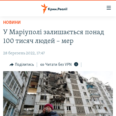
Доступність
посилання
Перейти
НОВИНИ
до
НОВИНИ
У Маріуполі залишається понад
основного
ВОДА.КРИМ
матеріалу
100 тисяч людей – мер
ВІДЕО ТА ФОТО
Перейти
до
28 березень 2022, 17:47
ПОЛІТИКА
основної
БЛОГИ
Поділитись
Читати без VPN
навігації
Перейти
ПОГЛЯД
до
ІНТЕРВ'Ю
пошуку
ВСЕ ЗА ДЕНЬ
СПЕЦПРОЕКТИ
ЯК ОБІЙТИ БЛОКУВАННЯ
ДЕПОРТАЦІЯ