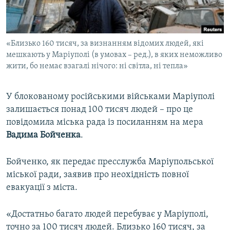
ВІДЕОУРОКИ «ELIFBE»
Русский
СВІДЧЕННЯ ОКУПАЦІЇ
Qırımtatar
«Близько 160 тисяч, за визнанням відомих людей, які
УКРАЇНСЬКА ПРОБЛЕМА КРИМУ
мешкають у Маріуполі (в умовах – ред.), в яких неможливо
ДОЛУЧАЙСЯ!
ІНФОГРАФІКА
жити, бо немає взагалі нічого: ні світла, ні тепла»
У блокованому російськими військами Маріуполі
залишається понад 100 тисяч людей – про це
Усі сайти RFE/RL
повідомила міська рада із посиланням на мера
Вадима Бойченка
.
Бойченко, як передає пресслужба Маріупольської
міської ради, заявив про неохідність повної
евакуації з міста.
«Достатньо багато людей перебуває у Маріуполі,
точно за 100 тисяч людей. Близько 160 тисяч, за