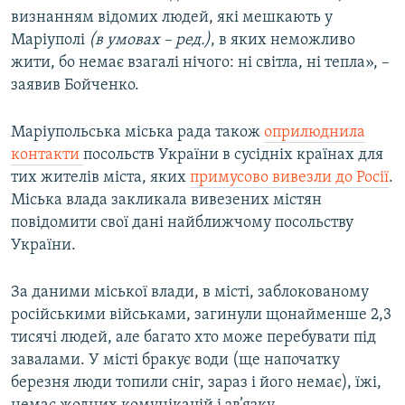
визнанням відомих людей, які мешкають у
Маріуполі
(в умовах – ред.)
, в яких неможливо
жити, бо немає взагалі нічого: ні світла, ні тепла», –
заявив Бойченко.
Маріупольська міська рада також
оприлюднила
контакти
посольств України в сусідніх країнах для
тих жителів міста, яких
примусово вивезли до Росії
.
Міська влада закликала вивезених містян
повідомити свої дані найближчому посольству
України.
За даними міської влади, в місті, заблокованому
російськими військами, загинули щонайменше 2,3
тисячі людей, але багато хто може перебувати під
завалами. У місті бракує води (ще напочатку
березня люди топили сніг, зараз і його немає), їжі,