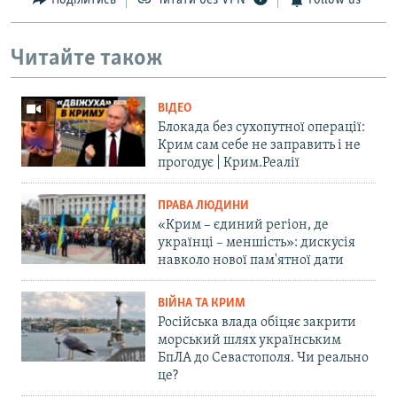
Поділитись
Читати без VPN
Follow us
Читайте також
ВІДЕО
Блокада без сухопутної операції:
Крим сам себе не заправить і не
прогодує | Крим.Реалії
ПРАВА ЛЮДИНИ
«Крим – єдиний регіон, де
українці – меншість»: дискусія
навколо нової пам'ятної дати
ВІЙНА ТА КРИМ
Російська влада обіцяє закрити
морський шлях українським
БпЛА до Севастополя. Чи реально
це?