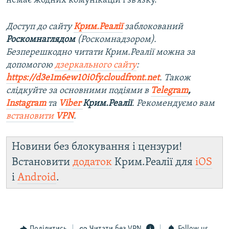
немає жодних комунікацій і зв’язку.
Доступ до сайту
Крим.Реалії
заблокований
Роскомнаглядом
(Роскомнадзором).
Безперешкодно читати Крим.Реалії можна за
допомогою
дзеркального сайту
:
https://d3e1m6ew10i0fy.cloudfront.net
. Також
слідкуйте за основними подіями в
Telegram
,
Instagram
та
Viber
Крим.Реалії
. Рекомендуємо вам
встановити
VPN
.
Новини без блокування і цензури!
Встановити
додаток
Крим.Реалії для
iOS
і
Android
.