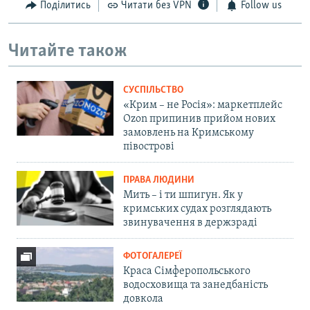
Поділитись
Читати без VPN
Follow us
Читайте також
СУСПІЛЬСТВО
«Крим – не Росія»: маркетплейс
Ozon припинив прийом нових
замовлень на Кримському
півострові
ПРАВА ЛЮДИНИ
Мить – і ти шпигун. Як у
кримських судах розглядають
звинувачення в держзраді
ФОТОГАЛЕРЕЇ
Краса Сімферопольського
водосховища та занедбаність
довкола