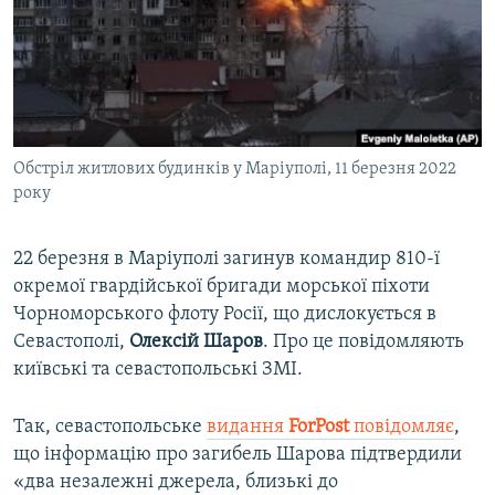
ВІДЕОУРОКИ «ELIFBE»
Русский
СВІДЧЕННЯ ОКУПАЦІЇ
Qırımtatar
УКРАЇНСЬКА ПРОБЛЕМА КРИМУ
ДОЛУЧАЙСЯ!
ІНФОГРАФІКА
Обстріл житлових будинків у Маріуполі, 11 березня 2022
року
Усі сайти RFE/RL
22 березня в Маріуполі загинув командир 810-ї
окремої гвардійської бригади морської піхоти
Чорноморського флоту Росії, що дислокується в
Севастополі,
Олексій Шаров
. Про це повідомляють
київські та севастопольські ЗМІ.
Так, севастопольське
видання
ForPost
повідомляє
,
що інформацію про загибель Шарова підтвердили
«два незалежні джерела, близькі до