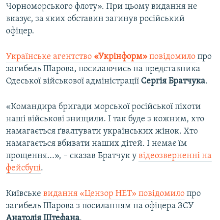
Чорноморського флоту». При цьому видання не
вказує, за яких обставин загинув російський
офіцер.
Українське агентство
«Укрінформ»
повідомило
про
загибель Шарова, посилаючись на представника
Одеської військової адміністрації
Сергія Братчука
.
«Командира бригади морської російської піхоти
наші військові знищили. І так буде з кожним, хто
намагається ґвалтувати українських жінок. Хто
намагається вбивати наших дітей. І немає їм
прощення...», – сказав Братчук у
відеозверненні на
фейсбуці
.
Київське
видання «Цензор НЕТ» повідомило
про
загибель Шарова з посиланням на офіцера ЗСУ
Анатолія Штефана
.