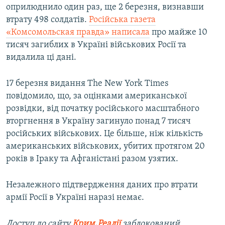
оприлюднило один раз, ще 2 березня, визнавши
втрату 498 солдатів.
Російська газета
«Комсомольская правда» написала
про майже 10
тисяч загиблих в Україні військових Росії та
видалила ці дані.
17 березня видання The New York Times
повідомило, що, за оцінками американської
розвідки, від початку російського масштабного
вторгнення в Україну загинуло понад 7 тисяч
російських військових. Це більше, ніж кількість
американських військових, убитих протягом 20
років в Іраку та Афганістані разом узятих.
Незалежного підтвердження даних про втрати
армії Росії в Україні наразі немає.
Доступ до сайту
Крим.Реалії
заблокований