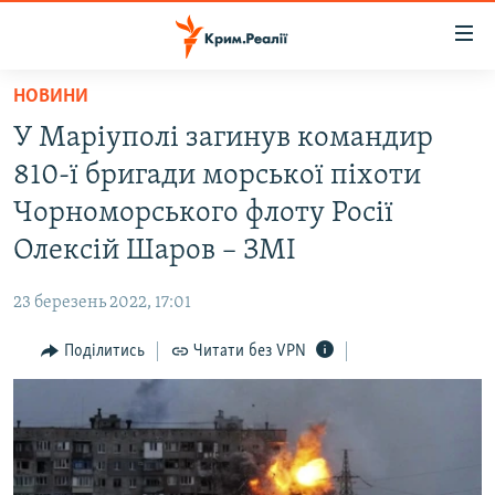
Доступність
посилання
Перейти
НОВИНИ
до
НОВИНИ
У Маріуполі загинув командир
основного
ВОДА.КРИМ
матеріалу
810-ї бригади морської піхоти
ВІДЕО ТА ФОТО
Перейти
Чорноморського флоту Росії
до
ПОЛІТИКА
Олексій Шаров – ЗМІ
основної
БЛОГИ
навігації
23 березень 2022, 17:01
Перейти
ПОГЛЯД
до
Поділитись
Читати без VPN
ІНТЕРВ'Ю
пошуку
ВСЕ ЗА ДЕНЬ
СПЕЦПРОЕКТИ
ЯК ОБІЙТИ БЛОКУВАННЯ
ДЕПОРТАЦІЯ