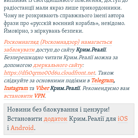
випливає із сьогоднішнього пояснення, доступ до
радіостанції мали якраз лише прикордонники.
Чому не розкривають справжнього імені автора
фрази про «русскій воєнний корабль», невідомо.
Ймовірно, з міркувань безпеки.
Роскомнагляд (Роскомнадзор) намагається
заблокувати
доступ до сайту
Крим.Реалії
.
Безперешкодно читати Крим.Реалії можна за
допомогою
дзеркального сайту
:
https://dfs0qrmo00d6u.cloudfront.net
. Також
слідкуйте за основними подіями в
Telegram
,
Instagram
та
Viber
Крим.Реалії
. Рекомендуємо вам
встановити
VPN
.
Новини без блокування і цензури!
Встановити
додаток
Крим.Реалії для
iOS
і
Android
.