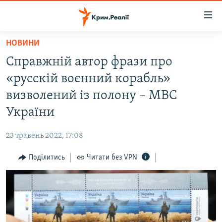
Доступність
посилання
Перейти
НОВИНИ
до
НОВИНИ
Справжній автор фрази про
основного
ВОДА.КРИМ
матеріалу
«русскій воєнний корабль»
ВІДЕО ТА ФОТО
Перейти
визволений із полону – МВС
до
ПОЛІТИКА
України
основної
БЛОГИ
навігації
23 травень 2022, 17:08
Перейти
ПОГЛЯД
до
Поділитись
Читати без VPN
ІНТЕРВ'Ю
пошуку
ВСЕ ЗА ДЕНЬ
СПЕЦПРОЕКТИ
ЯК ОБІЙТИ БЛОКУВАННЯ
ДЕПОРТАЦІЯ