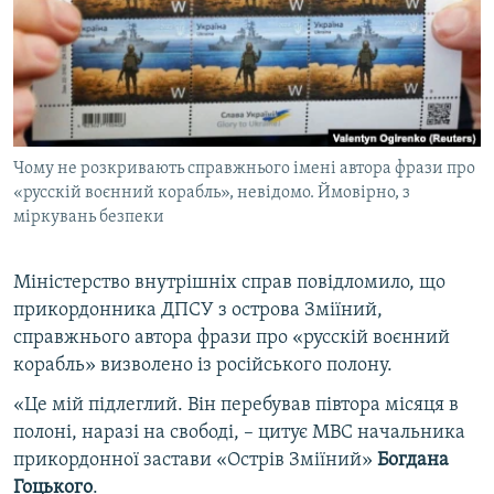
ВІДЕОУРОКИ «ELIFBE»
Русский
СВІДЧЕННЯ ОКУПАЦІЇ
Qırımtatar
УКРАЇНСЬКА ПРОБЛЕМА КРИМУ
ДОЛУЧАЙСЯ!
ІНФОГРАФІКА
Чому не розкривають справжнього імені автора фрази про
«русскій воєнний корабль», невідомо. Ймовірно, з
міркувань безпеки
Усі сайти RFE/RL
Міністерство внутрішніх справ повідломило, що
прикордонника ДПСУ з острова Зміїний,
справжнього автора фрази про «русскій воєнний
корабль» визволено із російського полону.
«Це мій підлеглий. Він перебував півтора місяця в
полоні, наразі на свободі, – цитує МВС начальника
прикордонної застави «Острів Зміїний»
Богдана
Гоцького
.