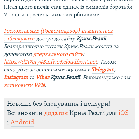
Після цього вислів став одним із символів боротьби
України з російськими загарбниками.
Роскомнагляд (Роскомнадзор) намагається
заблокувати
доступ до сайту
Крим.Реалії
.
Безперешкодно читати Крим.Реалії можна за
допомогою
дзеркального сайту
:
https://d2t7ory48mfwe5.cloudfront.net
. Також
слідкуйте за основними подіями в
Telegram
,
Instagram
та
Viber
Крим.Реалії
. Рекомендуємо вам
встановити
VPN
.
Новини без блокування і цензури!
Встановити
додаток
Крим.Реалії для
iOS
і
Android
.