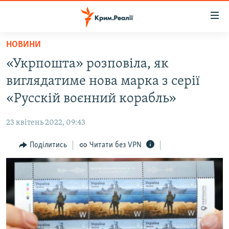
Доступність
посилання
Перейти
НОВИНИ
до
НОВИНИ
«Укрпошта» розповіла, як
основного
ВОДА.КРИМ
матеріалу
виглядатиме нова марка з серії
ВІДЕО ТА ФОТО
Перейти
«Русскій воєнний корабль»
до
ПОЛІТИКА
основної
23 квітень 2022, 09:43
БЛОГИ
навігації
Перейти
Поділитись
Читати без VPN
ПОГЛЯД
до
ІНТЕРВ'Ю
пошуку
ВСЕ ЗА ДЕНЬ
СПЕЦПРОЕКТИ
ЯК ОБІЙТИ БЛОКУВАННЯ
ДЕПОРТАЦІЯ