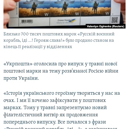
ВІДЕОУРОКИ «ELIFBE»
Русский
СВІДЧЕННЯ ОКУПАЦІЇ
Qırımtatar
УКРАЇНСЬКА ПРОБЛЕМА КРИМУ
Близько 700 тисяч поштових марок «Русскій воєнний
ДОЛУЧАЙСЯ!
ІНФОГРАФІКА
корабль, іді ...! Героям слава!» було продано станом на
кінець її реалізації у відділеннях
Усі сайти RFE/RL
«Укрпошта» оголосила про випуск у травні нової
поштової марки на тему розв’язаної Росією війни
проти України.
«Історія українського героїзму твориться у нас на
очах. І ми її хочемо зафіксувати у поштових
марках. Тому у травні запрезентуємо новий
філателістичний витвір як продовження
попереднього випуску. Все почалося з фрази