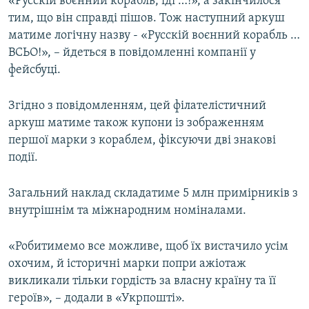
«Русскій воєнний корабль, іді …!», а закінчилося
тим, що він справді пішов. Тож наступний аркуш
матиме логічну назву - «Русскій воєнний корабль …
ВСЬО!», – йдеться в повідомленні компанії у
фейсбуці.
Згідно з повідомленням, цей філателістичний
аркуш матиме також купони із зображенням
першої марки з кораблем, фіксуючи дві знакові
події.
Загальний наклад складатиме 5 млн примірників з
внутрішнім та міжнародним номіналами.
«Робитимемо все можливе, щоб їх вистачило усім
охочим, й історичні марки попри ажіотаж
викликали тільки гордість за власну країну та її
героїв», – додали в «Укрпошті».