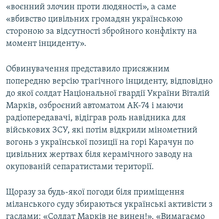
«воєнний злочин проти людяності», а саме
«вбивство цивільних громадян українською
стороною за відсутності збройного конфлікту на
момент інциденту».
Обвинувачення представило присяжним
попередню версію трагічного інциденту, відповідно
до якої солдат Національної гвардії України Віталій
Марків, озброєний автоматом АК-74 і маючи
радіопередавачі, відіграв роль навідника для
військових ЗСУ, які потім відкрили мінометний
вогонь з української позиції на горі Карачун по
цивільних жертвах біля керамічного заводу на
окупованій сепаратистами території.
Щоразу за будь-якої погоди біля приміщення
міланського суду збираються українські активісти з
гаслами: «Солдат Марків не винен!», «Вимагаємо