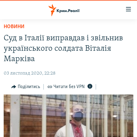
Доступність
посилання
Перейти
НОВИНИ
до
НОВИНИ
Суд в Італії виправдав і звільнив
основного
ВОДА.КРИМ
матеріалу
українського солдата Віталія
ВІДЕО ТА ФОТО
Перейти
Марківа
до
ПОЛІТИКА
основної
03 листопад 2020, 22:28
БЛОГИ
навігації
Перейти
Поділитись
Читати без VPN
ПОГЛЯД
до
ІНТЕРВ'Ю
пошуку
ВСЕ ЗА ДЕНЬ
СПЕЦПРОЕКТИ
ЯК ОБІЙТИ БЛОКУВАННЯ
ДЕПОРТАЦІЯ