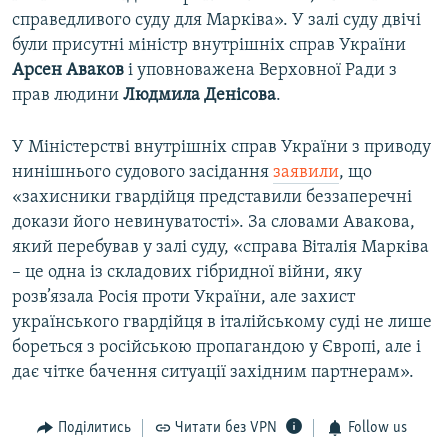
справедливого суду для Марківа». У залі суду двічі
були присутні міністр внутрішніх справ України
Арсен Аваков
і уповноважена Верховної Ради з
прав людини
Людмила Денісова
.
У Міністерстві внутрішніх справ України з приводу
нинішнього судового засідання
заявили
, що
«захисники гвардійця представили беззаперечні
докази його невинуватості». За словами Авакова,
який перебував у залі суду, «справа Віталія Марківа
– це одна із складових гібридної війни, яку
розв’язала Росія проти України, але захист
українського гвардійця в італійському суді не лише
бореться з російською пропагандою у Європі, але і
дає чітке бачення ситуації західним партнерам».
Поділитись
Читати без VPN
Follow us