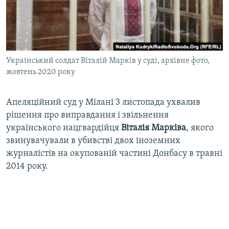
ВІДЕОУРОКИ «ELIFBE»
Русский
СВІДЧЕННЯ ОКУПАЦІЇ
Qırımtatar
УКРАЇНСЬКА ПРОБЛЕМА КРИМУ
Український солдат Віталій Марків у суді, архівне фото,
ДОЛУЧАЙСЯ!
ІНФОГРАФІКА
жовтень 2020 року
Апеляційний суд у Мілані 3 листопада ухвалив
Усі сайти RFE/RL
рішення про виправдання і звільнення
українського нацгвардійця
Віталія Марківа
, якого
звинувачували в убивстві двох іноземних
журналістів на окупованій частині Донбасу в травні
2014 року.