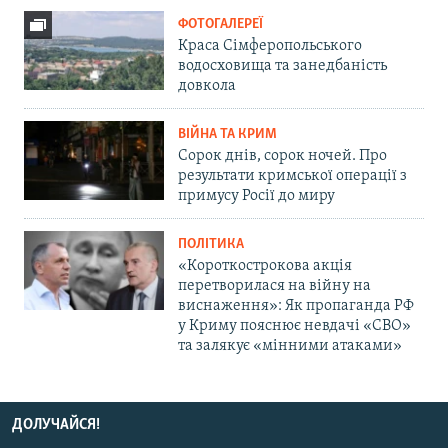
ФОТОГАЛЕРЕЇ
Краса Сімферопольського
водосховища та занедбаність
довкола
ВІЙНА ТА КРИМ
Сорок днів, сорок ночей. Про
результати кримської операції з
примусу Росії до миру
ПОЛІТИКА
«Короткострокова акція
перетворилася на війну на
виснаження»: Як пропаганда РФ
у Криму пояснює невдачі «СВО»
та залякує «мінними атаками»
ДОЛУЧАЙСЯ!