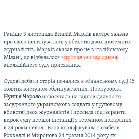
Раніше 3 листопада Віталій Марків вкотре заявив
про свою невинуватість у вбивстві двох іноземних
журналістів. Марків сказав про це в італійському
Мілані, де відбувалося
вирішальне засідання
апеляційного суду присяжних.
Судові дебати сторін почалися в міланському суді 15
жовтня виступом обвинувачення. Прокурорка
Нунція Чароло
наполягала на відповідальності
засудженого українського солдата у груповому
вбивстві двох журналістів і просила підтвердити
вирок суду першої інстанції з терміном покарання
в 24 роки неволі. Вона кваліфікувала загибель
Роккеллі й Миронова 24 травня 2014 року як