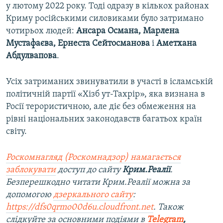
у лютому 2022 року. Тоді одразу в кількох районах
Криму російськими силовиками було затримано
чотирьох людей:
Ансара Османа, Марлена
Мустафаєва, Ернеста Сейтосманова
і
Аметхана
Абдулвапова
.
Усіх затриманих звинуватили в участі в ісламській
політичній партії «Хізб ут-Тахрір», яка визнана в
Росії терористичною, але діє без обмеження на
рівні національних законодавств багатьох країн
світу.
Роскомнагляд (Роскомнадзор) намагається
заблокувати
доступ до сайту
Крим.Реалії
.
Безперешкодно читати Крим.Реалії можна за
допомогою
дзеркального сайту
:
https://dfs0qrmo00d6u.cloudfront.net
. Також
слідкуйте за основними подіями в
Telegram
,