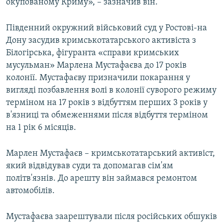
окупованому Криму», – зазначив він.
Південний окружний військовий суд у Ростові-на
Дону засудив кримськотатарського активіста з
Білогірська, фігуранта «справи кримських
мусульман» Марлена Мустафаєва до 17 років
колонії. Мустафаєву призначили покарання у
вигляді позбавлення волі в колонії суворого режиму
терміном на 17 років з відбуттям перших 3 років у
в'язниці та обмеженнями після відбуття терміном
на 1 рік 6 місяців.
Марлен Мустафаєв – кримськотатарський активіст,
який відвідував суди та допомагав сім'ям
політв'язнів. До арешту він займався ремонтом
автомобілів.
Мустафаєва заарештували після російських обшуків