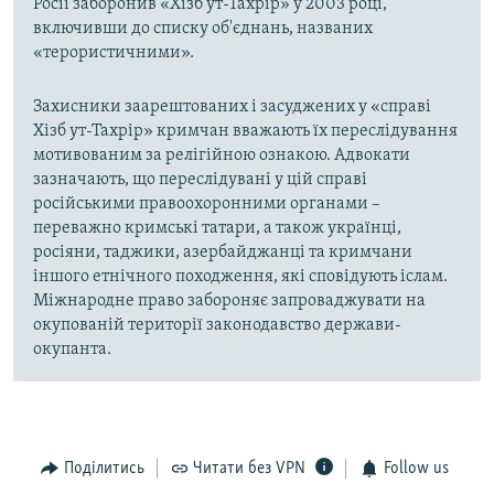
Росії заборонив «Хізб ут-Тахрір» у 2003 році,
включивши до списку об'єднань, названих
«терористичними».
Захисники заарештованих і засуджених у «справі
Хізб ут-Тахрір» кримчан вважають їх переслідування
мотивованим за релігійною ознакою. Адвокати
зазначають, що переслідувані у цій справі
російськими правоохоронними органами –
переважно кримські татари, а також українці,
росіяни, таджики, азербайджанці та кримчани
іншого етнічного походження, які сповідують іслам.
Міжнародне право забороняє запроваджувати на
окупованій території законодавство держави-
окупанта.
Поділитись
Читати без VPN
Follow us