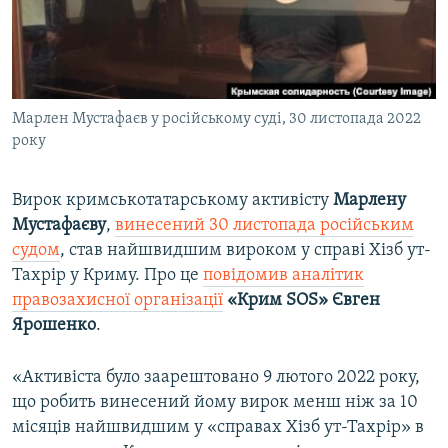
ВІДЕОУРОКИ «ELIFBE»
Русский
СВІДЧЕННЯ ОКУПАЦІЇ
Qırımtatar
УКРАЇНСЬКА ПРОБЛЕМА КРИМУ
Марлен Мустафаєв у російському суді, 30 листопада 2022
ДОЛУЧАЙСЯ!
ІНФОГРАФІКА
року
Вирок кримськотатарському активісту
Марлену
Усі сайти RFE/RL
Мустафаєву
,
винесений 30 листопада російським
судом
, став найшвидшим вироком у справі Хізб ут-
Тахрір у Криму. Про це
повідомив аналітик
правозахисної організації
«Крим SOS» Євген
Ярошенко
.
«Активіста було заарештовано 9 лютого 2022 року,
що робить винесений йому вирок менш ніж за 10
місяців найшвидшим у «справах Хізб ут-Тахрір» в