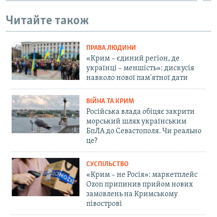
Читайте також
ПРАВА ЛЮДИНИ
«Крим – єдиний регіон, де
українці – меншість»: дискусія
навколо нової пам'ятної дати
ВІЙНА ТА КРИМ
Російська влада обіцяє закрити
морський шлях українським
БпЛА до Севастополя. Чи реально
це?
СУСПІЛЬСТВО
«Крим – не Росія»: маркетплейс
Ozon припинив прийом нових
замовлень на Кримському
півострові