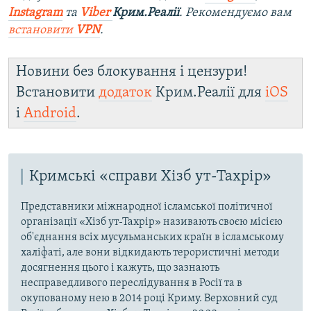
Instagram
та
Viber
Крим.Реалії
. Ре
комендуємо вам
встановити
VPN
.
Новини без блокування і цензури!
Встановити
додаток
Крим.Реалії для
iOS
і
Android
.
Кримські «справи Хізб ут-Тахрір»
Представники міжнародної ісламської політичної
організації «Хізб ут-Тахрір» називають своєю місією
об'єднання всіх мусульманських країн в ісламському
халіфаті, але вони відкидають терористичні методи
досягнення цього і кажуть, що зазнають
несправедливого переслідування в Росії та в
окупованому нею в 2014 році Криму. Верховний суд