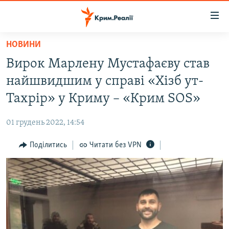
Доступність
посилання
Перейти
НОВИНИ
до
НОВИНИ
Вирок Марлену Мустафаєву став
основного
ВОДА.КРИМ
матеріалу
найшвидшим у справі «Хізб ут-
ВІДЕО ТА ФОТО
Перейти
Тахрір» у Криму – «Крим SOS»
до
ПОЛІТИКА
основної
01 грудень 2022, 14:54
БЛОГИ
навігації
Перейти
Поділитись
Читати без VPN
ПОГЛЯД
до
ІНТЕРВ'Ю
пошуку
ВСЕ ЗА ДЕНЬ
СПЕЦПРОЕКТИ
ЯК ОБІЙТИ БЛОКУВАННЯ
ДЕПОРТАЦІЯ