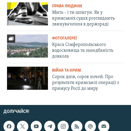
ПРАВА ЛЮДИНИ
Мить – і ти шпигун. Як у
кримських судах розглядають
звинувачення в держзраді
ФОТОГАЛЕРЕЇ
Краса Сімферопольського
водосховища та занедбаність
довкола
ВІЙНА ТА КРИМ
Сорок днів, сорок ночей. Про
результати кримської операції з
примусу Росії до миру
ДОЛУЧАЙСЯ!