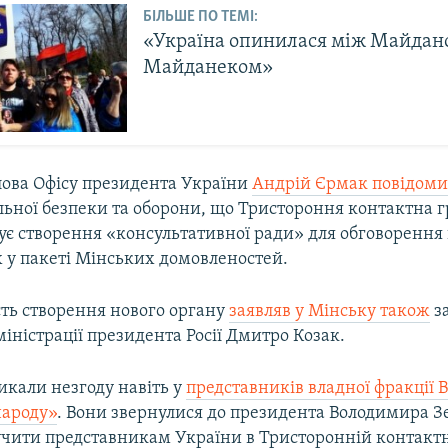
БІЛЬШЕ ПО ТЕМІ:
«Україна опинилася між Майдано
Майданеком»
олова Офісу президента України
Андрій Єрмак повідоми
льної безпеки та оборони, що Тристороння контактна г
ує створення «консультативної ради» для обговорення
 у пакеті Мінських домовленостей.
ть створення нового органу
заявляв у Мінську також
з
іністрації президента Росії Дмитро Козак.
икали незгоду навіть у
представників владної фракції 
народу»
. Вони звернулися до президента Володимира З
чити представникам України в Тристоронній контактн