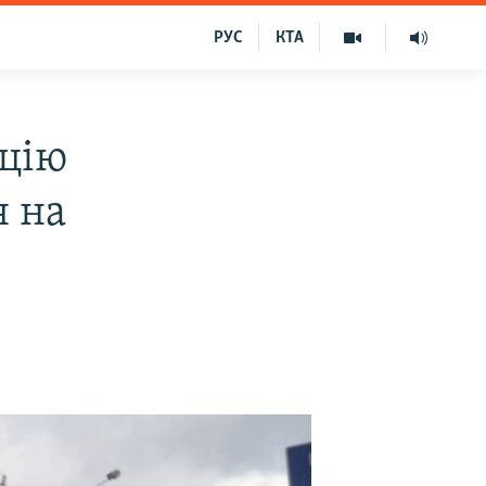
РУС
КТА
ацію
я на