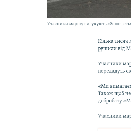
Учасники маршу вигукують «Зелю геть»,
Кілька тисяч 
рушили від Ми
Учасники мар
передадуть св
«Ми вимагаєм
Також щоб не 
добробату «М
Учасники мар