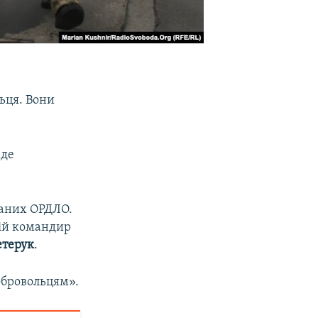
льця. Вони
 де
ваних ОРДЛО.
ній командир
етерук
.
обровольцям».