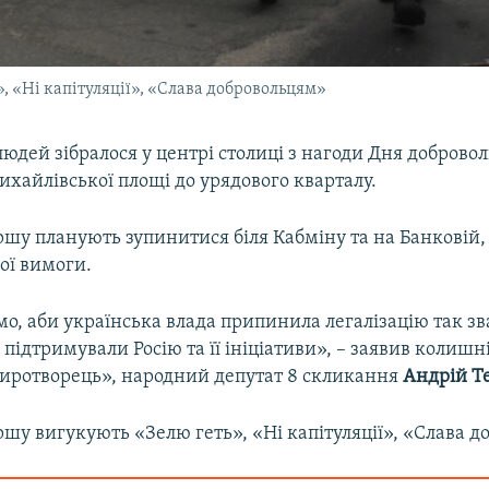
 «Ні капітуляції», «Слава добровольцям»
людей зібралося у центрі столиці з нагоди Дня доброво
хайлівської площі до урядового кварталу.
шу планують зупинитися біля Кабміну та на Банковій,
ої вимоги.
о, аби українська влада припинила легалізацію так з
підтримували Росію та її ініціативи», – заявив колиш
иротворець», народний депутат 8 скликання
Андрій Т
шу вигукують «Зелю геть», «Ні капітуляції», «Слава д