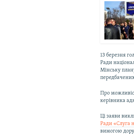
13 березня г
Ради націона
Мінську план
передбачених
Про можливіс
керівника адм
Ці заяви викл
Ради «Слуга 
вимогою дору