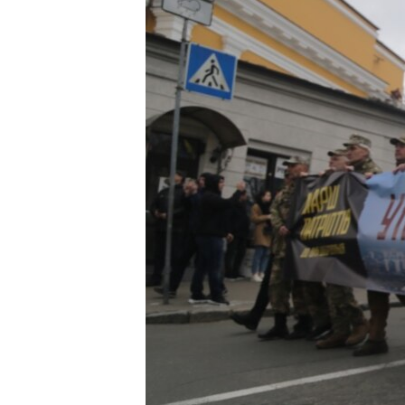
ВІДЕОУРОКИ «ELIFBE»
СВІДЧЕННЯ ОКУПАЦІЇ
УКРАЇНСЬКА ПРОБЛЕМА КРИМУ
ІНФОГРАФІКА