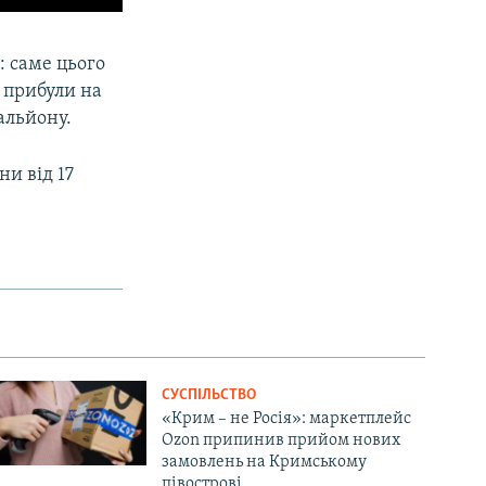
: саме цього
 прибули на
альйону.
и від 17
СУСПІЛЬСТВО
«Крим – не Росія»: маркетплейс
Ozon припинив прийом нових
замовлень на Кримському
півострові