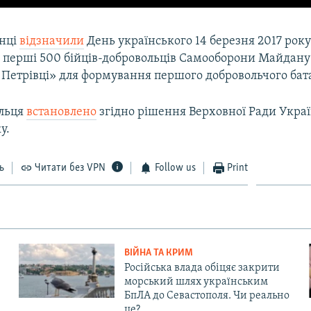
нці
відзначили
День українського 14 березня 2017 року
у перші 500 бійців-добровольців Самооборони Майдану
і Петрівці» для формування першого добровольчого бат
ольця
встановлено
згідно рішення Верховної Ради Україн
у.
ь
Читати без VPN
Follow us
Print
ВІЙНА ТА КРИМ
Російська влада обіцяє закрити
морський шлях українським
БпЛА до Севастополя. Чи реально
це?