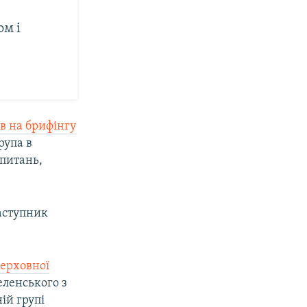
м і
в на брифінгу
рупа в
 питань,
аступник
Верховної
еленського з
ій групі