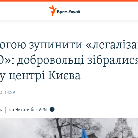
могою зупинити «легаліз
»: добровольці зібралис
у центрі Києва
, 13:29
ь
Читати без VPN