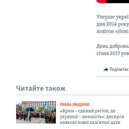
Уперше украї
дня 2014 рок
полігон «Нов
День добров
січня 2017 рок
Поділитис
Читайте також
ПРАВА ЛЮДИНИ
«Крим – єдиний регіон, де
українці – меншість»: дискусія
навколо нової пам'ятної дати