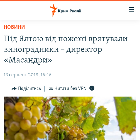
Доступність
посилання
Перейти
НОВИНИ
до
НОВИНИ
Під Ялтою від пожежі врятували
основного
ВОДА.КРИМ
матеріалу
виноградники – директор
ВІДЕО ТА ФОТО
Перейти
«Масандри»
до
ПОЛІТИКА
основної
13 серпень 2018, 16:46
БЛОГИ
навігації
Перейти
Поділитись
Читати без VPN
ПОГЛЯД
до
ІНТЕРВ'Ю
пошуку
ВСЕ ЗА ДЕНЬ
СПЕЦПРОЕКТИ
ЯК ОБІЙТИ БЛОКУВАННЯ
ДЕПОРТАЦІЯ