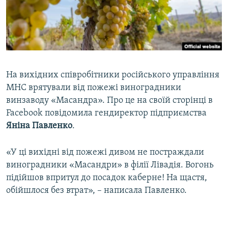
ВІДЕОУРОКИ «ELIFBE»
Русский
СВІДЧЕННЯ ОКУПАЦІЇ
Qırımtatar
УКРАЇНСЬКА ПРОБЛЕМА КРИМУ
ДОЛУЧАЙСЯ!
ІНФОГРАФІКА
На вихідних співробітники російського управління
МНС врятували від пожежі виноградники
винзаводу «Масандра». Про це на своїй сторінці в
Усі сайти RFE/RL
Facebook повідомила гендиректор підприємства
Яніна Павленко
.
«У ці вихідні від пожежі дивом не постраждали
виноградники «Масандри» в філії Лівадія. Вогонь
підійшов впритул до посадок каберне! На щастя,
обійшлося без втрат», – написала Павленко.