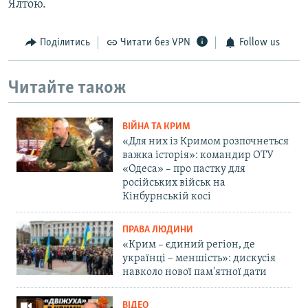
Ялтою.
Поділитись
Читати без VPN
Follow us
Читайте також
ВІЙНА ТА КРИМ
«Для них із Кримом розпочнеться
важка історія»: командир ОТУ
«Одеса» – про пастку для
російських військ на
Кінбурнській косі
ПРАВА ЛЮДИНИ
«Крим – єдиний регіон, де
українці – меншість»: дискусія
навколо нової пам'ятної дати
ВІДЕО