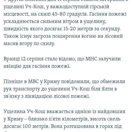
ущелині Уч-Кош, у важкодоступній гірській
місцевості, на схилі 45-80 градусів. Гасіння пожежі
ускладнюється сильним вітром в ущелину,
швидкість якого досягає 15-20 метрів за секунду.
Також існує загроза поширення вогню на лісовий
масив вгору по схилу.
Вранці 12 серпня стало відомо, що МНС залучили
авіацію для гасіння пожежі.
Пізніше в МВС у Криму повідомили, що обмежили
рух транспорту до ущелини Уч-Кош біля Ялти в
зв'язку з ліквідацією лісової пожежі.
Ущелина Уч-Кош вважається однією із найдовших
у Криму – близько п'яти кілометрів, висота скель
досягає 100 метрів. Вона розташована в горах під