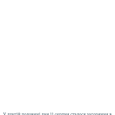
У другій половині дня 11 серпня сталося загоряння в