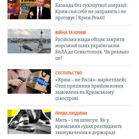
Блокада без сухопутної операції:
Крим сам себе не заправить і не
прогодує | Крим.Реалії
ВІЙНА ТА КРИМ
Російська влада обіцяє закрити
морський шлях українським
БпЛА до Севастополя. Чи реально
це?
СУСПІЛЬСТВО
«Крим – не Росія»: маркетплейс
Ozon припинив прийом нових
замовлень на Кримському
півострові
ПРАВА ЛЮДИНИ
Мить – і ти шпигун. Як у
кримських судах розглядають
звинувачення в держзраді